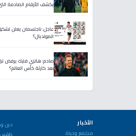
يكشف الأرقام الصادمة التي 
عاجل: ناجلسمان يعلن تشكيل
المونديال؟
صادم: هانزي فليك يرفض ترك م
بعد كارثة كأس العالم؟
الأخبار
دين وم
مجتمع وحياة
طقس و