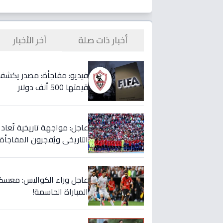
أخبار ذات صلة
آخر الأخبار
قيمتها 500 ألف دولار
التاريخي ويُفجرون المفاجأة 
عاجل وراء الكواليس: معسكر
المباراة الحاسمة!