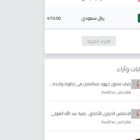
ريال سعودي
410.00
اقراء المزيد
بات وآراء
كيف تسرق جهود منظمتين في خطوة واحدة ..
الأجابة لدى رقية عبد الله الغولي وغدير طيره
بقلم ايمن عبدالباسط
الاحتباس الحراري للأخلاق.. رقية عبد الله الغولي
وغدير طيره نموذجا
بقلم ايمن عبدالباسط