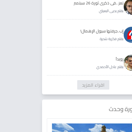
تعز ..في ذكرى ثورة 26 سبتمبر
بقلم يحيى البعيثي
إب..جرفتها سيول الإهمال!
بقلم فكرية شحرة
رويداَ
بقلم عادل الأحمدي
اقراء المزيد
رة وحدث