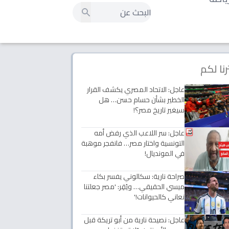
رنا لكم
عاجل: الاتحاد المصري يكشف القرار
الخطير بشأن حسام حسن… هل
سيغير تاريخ مصر؟!
عاجل: سر اللاعب الذي رفض أمه
التونسية واختار مصر… فانفجر موهبة
في المونديال!
صراحة نارية: سكالوني يفسر بكاء
ميسي الحقيقي… ويُقِر: 'مصر جعلتنا
نعاني كالحيوانات!'
عاجل: نصيحة نارية من أبو تريكة قبل