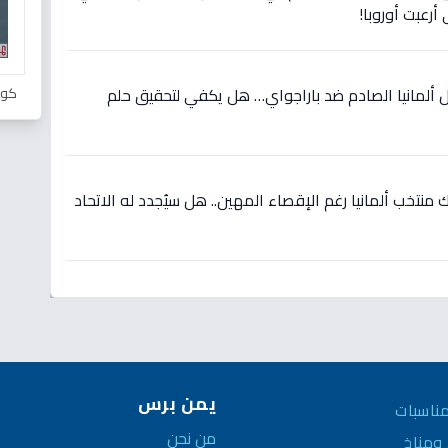
أرعبت أوروبا!
كور
 ألمانيا الصادم ضد باراجواي… هل يكفي لتحقيق حلم
نتخب ألمانيا رغم الإقصاء المهين.. هل سيُجدد له الاتحاد
يمن برس
ناسبات
من نحن
مناخ