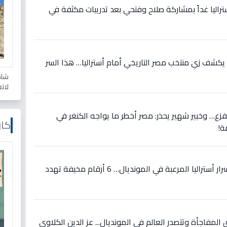
تراليا غداً بمشاركة صلاح وفتحي بعد تدريبات مكثفة في
يكشف زي منتخب مصر التاريخي أمام أستراليا… هذا السر
شاه
لات
لفزع… وخبير شهير يحذر: مصر أخطر ما يواجه الكنغر في
كار
ة!
حصري قبل مواجهة مصر: أسرار أستراليا المرعبة في المونديال… 6 أرقام مخيفة تهدد
 المفاجأة وتتصدر العالم في المونديال... عز الدين الكلاوي