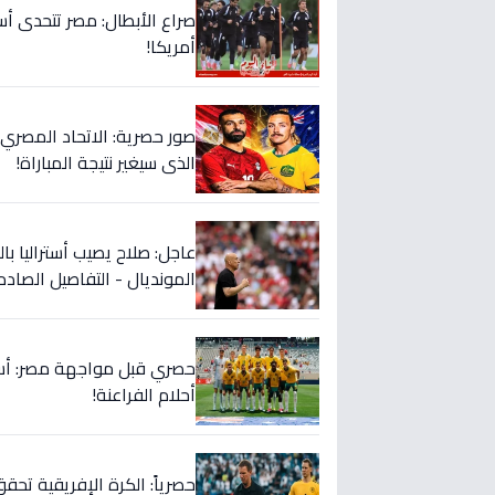
صراع الأبطال: مصر تتحدى أس
أمريكا!
صور حصرية: الاتحاد المصري 
الذي سيغير نتيجة المباراة!
عاجل: صلاح يصيب أستراليا با
المونديال - التفاصيل الصادم
أحلام الفراعنة!
حصرياً: الكرة الإفريقية تحقق