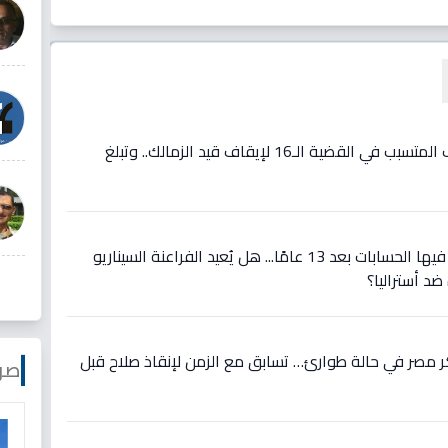
فيديو: مفاجأة: مصدر يكشف المتسبب في القضية الـ16 لإيقاف قيد الزمالك.. وتبلغ
عاجل: مواجهة تاريخية تُعاد فيها الحسابات بعد 13 عامًا... هل يُعيد الفراعنة السيناريو
ضد أستراليا؟
 مصر في حالة طوارئ… تسابق مع الزمن لإنقاذ صلاح قبل
صو