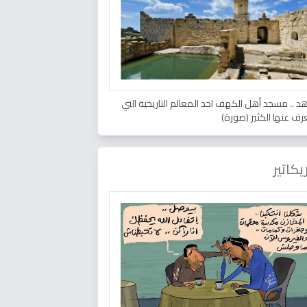
د .. مسجد أهل الكهف احد المعالم التاريخية التي
عرف عنها الكثير (صورة)
يكاتير