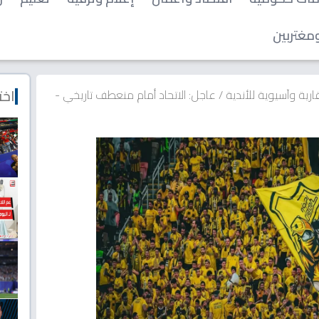
مغتربين
اخت
رية وآسيوية للأندية
/
عاجل: الاتحاد أمام منعطف تاريخي -