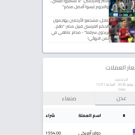
مصر والأرجنتين: "لا تستفزوا ميسي..
والنجوم ليسوا أفضل منكم"
عاجل: مشجعو الأرجنتين يهاجمون
الحكم الفرنسي قبيل مصر: "ظلم..
يريدون سرقتنا" - صدام عاطفي في
ثمن النهائي!
ار العملات
آخر تحديث
الساعة 12:01
صباحا
عدن
صنعاء
#
اسم العملة
شراء
دولار أمريكي
1554.00