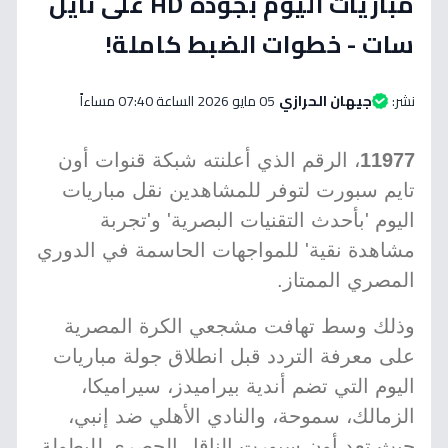
مباريات اليوم بجودة HD على نايل
سات - خطوات الضبط كاملة!
نشر:
جيهان الحرازي
05 مايو 2026 الساعة 07:40 مساءاً
11977
، الرقم الذي أعلنته شبكة قنوات أون
تايم سبورت لتوفر للمشاهدين نقل مباريات
اليوم 'بأحدث التقنيات البصرية' و'تجربة
مشاهدة نقية' للمواجهات الحاسمة في الدوري
المصري الممتاز.
وذلك وسط تهافت مشجعي الكرة المصرية
على معرفة التردد قبل انطلاق جولة مباريات
اليوم التي تضم أندية بيراميدز، سيراميكا،
الزمالك، سموحة، والنادي الأهلي ضد إنبي،
حيث تعد أون سبورت الناقل الحصري للبطولة