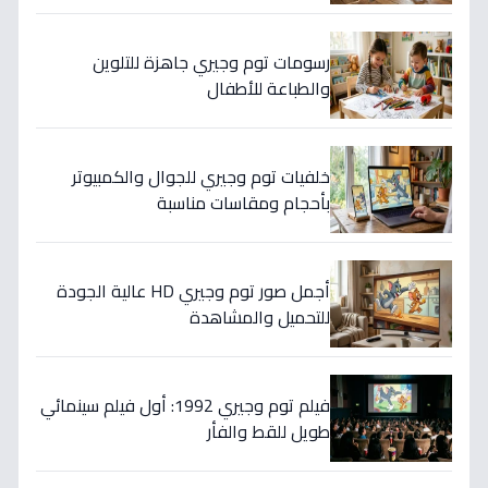
رسومات توم وجيري جاهزة للتلوين
والطباعة للأطفال
خلفيات توم وجيري للجوال والكمبيوتر
بأحجام ومقاسات مناسبة
أجمل صور توم وجيري HD عالية الجودة
للتحميل والمشاهدة
فيلم توم وجيري 1992: أول فيلم سينمائي
طويل للقط والفأر