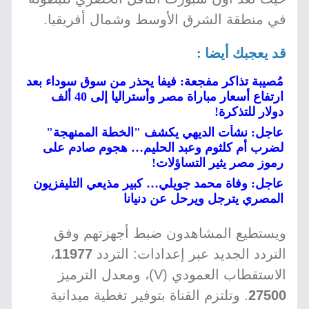
في منطقة الشرق الأوسط وشمال أفريقيا.
قد يعجبك أيضا :
مُصيبة تذاكر مفجعة: فيفا يحذر من سوق سوداء بعد
ارتفاع أسعار مباراة مصر وأستراليا إلى 40 ألف
دولار للتذكرة!
عاجل: نشأت الديهي يكشف "الخطة الممنهجة"
لضرب أم كلثوم وعبد الحليم… هجوم صادم على
رموز مصر يثير التساؤلات!
عاجل: وفاة محمد جويلي… كبير مذيعي التليفزيون
المصري يترجل ويرحل عن دنيانا
ويستطيع المشاهدون ضبط أجهزتهم وفق
التردد الجديد عبر إعدادات: التردد
11977
،
الاستقطاب العمودي (V)، ومعدل الترميز
27500
. وتلتزم القناة بتوفير تغطية ميدانية