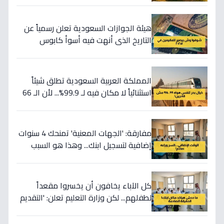
هيئة الجوازات السعودية تعلن رسمياً عن
التاريخ الذي أنهت فيه أسوأ كابوس
للمقيمين.. 13 يوليو 2025 هو بداية العهد
الرقمي الجديد
المملكة العربية السعودية تطلق شيئاً
استثنائياً لا مكان فيه لـ 99.9%... لأن الـ 66
راكباً فقط هم معايير الترفيه الجديدة
مفارقة: 'الجهات المعنية' تمنحك 4 سنوات
إضافية لتسجيل ابنك... وهذا هو السبب
الاستراتيجي المُذهل وراء 2026!
كل الآباء يخافون أن يخسروا مقعداً
لطفلهم... لكن وزارة التعليم تعلن: 'التقديم
المبكر لا يمنح أفضلية'