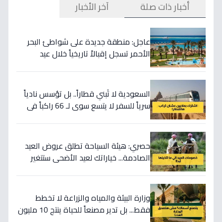
أخبار ذات صلة
آخر الأخبار
عاجل: منطقة جديدة على شواطئ البحر
الأحمر تسجل إقبالاً تاريخياً خلال عيد
الأضحى - هل هذا بداية ثورة في السياحة
المحلية؟
السعودية لا تَبني قطاراً.. بل تؤسس نادياً
سرياً للسفر لا يتسع سوى لـ 66 راكباً في
العالم كله
حصري: هيئة السياحة تطلق عروض العيد
الصادمة... خياراتك لعيد الأضحى ستتغير
100%!
وزارة البيئة والمياه والزراعة لا تخطط
فقط... بل تدير مصنعاً للحياة ينتج 10 مليون
يرقة سمك كل عام