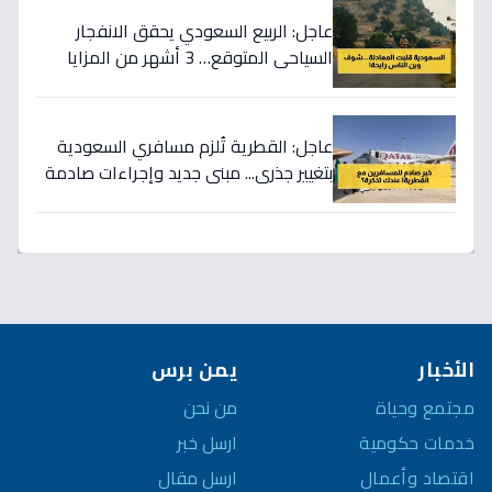
عاجل: الربيع السعودي يحقق الانفجار
السياحي المتوقع… 3 أشهر من المزايا
الخيالية تجعل السفر الخارجي اختياراً ثانوياً!
عاجل: القطرية تُلزم مسافري السعودية
بتغيير جذري... مبنى جديد وإجراءات صادمة
ابتداءً من هذا التاريخ!
الأخبار
يمن برس
مجتمع وحياة
من نحن
خدمات حكومية
ارسل خبر
اقتصاد وأعمال
ارسل مقال