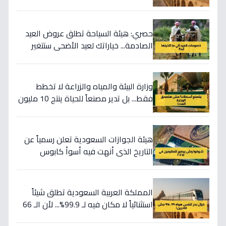
العالم كله
حصري: هيئة السياحة تطلق عروض العيد
الصادمة... خياراتك لعيد الأضحى ستتغير
100%!
وزارة البيئة والمياه والزراعة لا تخطط
فقط... بل تدير مصنعاً للحياة ينتج 10 مليون
يرقة سمك كل عام
هيئة الجوازات السعودية تعلن رسمياً عن
التاريخ الذي أنهت فيه أسوأ كابوس
للمقيمين.. 13 يوليو 2025 هو بداية العهد
الرقمي الجديد
المملكة العربية السعودية تطلق شيئاً
استثنائياً لا مكان فيه لـ 99.9%... لأن الـ 66
راكباً فقط هم معايير الترفيه الجديدة