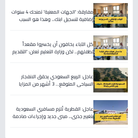
مفارقة: 'الجهات المعنية' تمنحك 4 سنوات
إضافية لتسجيل ابنك... وهذا هو السبب
الاستراتيجي المُذهل وراء 2026!
كل الآباء يخافون أن يخسروا مقعداً
لطفلهم... لكن وزارة التعليم تعلن: 'التقديم
المبكر لا يمنح أفضلية'
عاجل: الربيع السعودي يحقق الانفجار
السياحي المتوقع… 3 أشهر من المزايا
الخيالية تجعل السفر الخارجي اختياراً ثانوياً!
عاجل: القطرية تُلزم مسافري السعودية
بتغيير جذري... مبنى جديد وإجراءات صادمة
ابتداءً من هذا التاريخ!