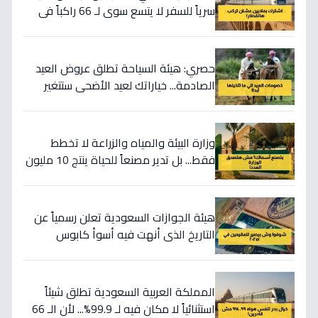
سرياً للسفر لا يتسع سوى لـ 66 راكباً في
العالم كله
حصري: هيئة السياحة تطلق عروض العيد
الصادمة... خياراتك لعيد الأضحى ستتغير
100%!
وزارة البيئة والمياه والزراعة لا تخطط
فقط... بل تدير مصنعاً للحياة ينتج 10 مليون
يرقة سمك كل عام
هيئة الجوازات السعودية تعلن رسمياً عن
التاريخ الذي أنهت فيه أسوأ كابوس
للمقيمين.. 13 يوليو 2025 هو بداية العهد
الرقمي الجديد
المملكة العربية السعودية تطلق شيئاً
استثنائياً لا مكان فيه لـ 99.9%... لأن الـ 66