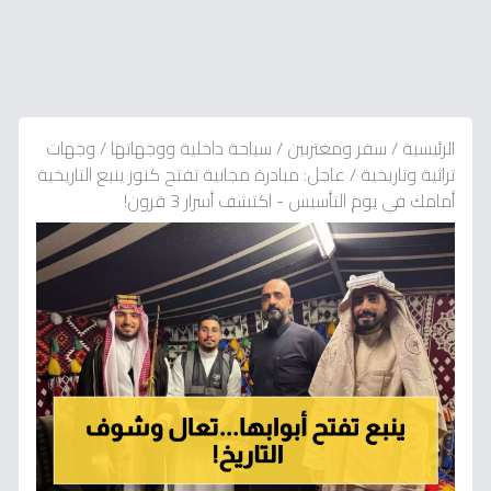
الرئيسية
/
سفر ومغتربين
/
سياحة داخلية ووجهاتها
/
وجهات
تراثية وتاريخية
/
عاجل: مبادرة مجانية تفتح كنوز ينبع التاريخية
أمامك في يوم التأسيس - اكتشف أسرار 3 قرون!