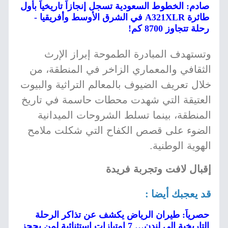
صادم: الخطوط السعودية تسجل إنجازاً تاريخياً بأول
طائرة A321XLR في الشرق الأوسط وأفريقيا -
رحلة تتجاوز 8700 كم!
وتستهدف المبادرة الطموحة إبراز الإرث
الثقافي والمعماري الزاخر في المنطقة، من
خلال تعريف الضيوف بالمعالم التراثية والبيوت
العتيقة التي شهدت محطات حاسمة في تاريخ
المنطقة، بينما تسلط الشروحات الميدانية
الضوء على قصص الكفاح التي شكلت ملامح
الهوية الوطنية.
إقبال لافت وتجربة فريدة
قد يعجبك أيضا :
حصرياً: طيران الرياض يكشف عن تذاكر الرحلة
التاريخية إلى لندن… 7 امتيازات استثنائية لمن يحجز