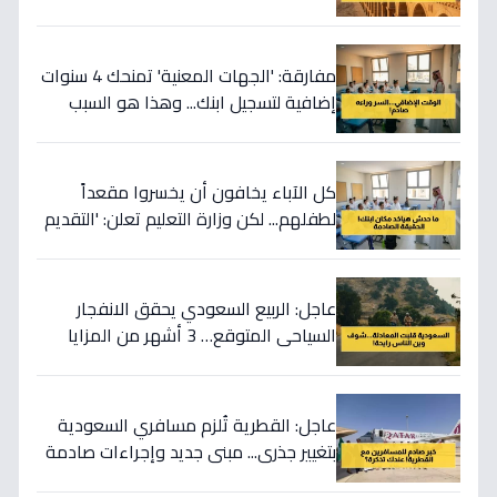
راكباً فقط هم معايير الترفيه الجديدة
مفارقة: 'الجهات المعنية' تمنحك 4 سنوات
إضافية لتسجيل ابنك... وهذا هو السبب
الاستراتيجي المُذهل وراء 2026!
كل الآباء يخافون أن يخسروا مقعداً
لطفلهم... لكن وزارة التعليم تعلن: 'التقديم
المبكر لا يمنح أفضلية'
عاجل: الربيع السعودي يحقق الانفجار
السياحي المتوقع… 3 أشهر من المزايا
الخيالية تجعل السفر الخارجي اختياراً ثانوياً!
عاجل: القطرية تُلزم مسافري السعودية
بتغيير جذري... مبنى جديد وإجراءات صادمة
ابتداءً من هذا التاريخ!