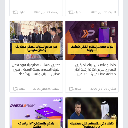
زيارة ATM!
السبت, 30 مايو 2026
شارك
الجمعة, 29 مايو 2026
شارك
ماذا لو علمت أن البنك المركزي
حصري: حسابات مجانية بلا قيود تدخل
المصري يحرس نظامًا رقميًا أكثر
البنوك المصرية مرحلة تاريخية… تحول
ضخامة مما تتخيل؟.. 1.5 مليار
مجاني للشباب والنساء يبدأ غداً!
معاملة نجاح هي السر وراء حكايته
مع الحدود.
الاثنين, 06 أبريل 2026
شارك
السبت, 07 مارس 2026
شارك