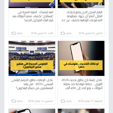
الرقم السري الذي يمنع إحراجك
انتبه لرصيدك.. الميزة السرية في
المالي أمام أي جهة: منظومة
'إنستاباي' تكشف مصير أموالك بعد
المدفوعات الوطنية تكشف عن 'حد
قرار البنك المركزي الجديد!
الأمان' البالغ 400 ألف جنيه.
الاثنين, 02 مارس 2026
شارك
الأحد, 01 مارس 2026
شارك
عاجل: إنستا باي يطلق تحديث 2026
عاجل: الإمارات تطلق الدرهم الرقمي
الثوري... حماية فولاذية ضد سرقة
الرسمي DDSC.. هل ينقذ
أموالك + رفع الحد إلى 400 ألف
المستثمرين من خسائر البيتكوين؟
جنيه!
الجمعة, 27 فبراير 2026
شارك
الخميس, 12 فبراير 2026
شارك