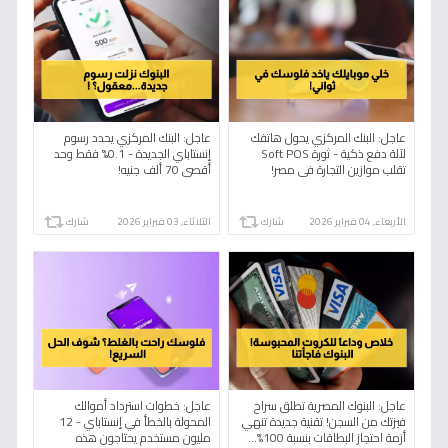
عاجل: البنك المركزي يحول هاتفك
عاجل: البنك المركزي يحدد رسوم
لآلة دفع ذكية - ثورة Soft POS
إنستاباي الجديدة - 0.1% فقط وحد
تقلب موازين التجارة في مصر!
أقصى 70 ألف جنيه!
الأربعاء, 04 فبراير 2026
شارك
الثلاثاء, 03 فبراير 2026
شارك
عاجل: البنوك المصرية تطلق سراح
عاجل: خطوات استرداد أموالك
فيزتك من السجن! تقنية جديدة تنهي
المحولة بالخطأ في إنستاباي - 12
أزمة احتجاز البطاقات بنسبة 100%...
مليون مستخدم يحتاجون هذه