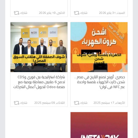
المعلومات!
السبت, 31 يناير 2026
شارك
الاثنين, 19 يناير 2026
شارك
حصري: أورنچ تصنع التاريخ في مصر...
شراكة استراتيجية بين فوري وCDS
شحن كارت الكهرباء بلمسة واحدة
تدمج 6 ملايين معاملة يومية مع
عبر NFC في ثوانٍ!
منصة Odoo لتحويل أعمال الشركات
المصرية
الأربعاء, 17 سبتمبر 2025
شارك
الثلاثاء, 09 سبتمبر 2025
شارك