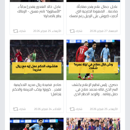
عاجل: جمال علام يفجر مفاجأة
عاجل: خالد الغندور ينفجر إعجاباً بـ
صادمة… الضغوط الخارجية التي
"الأسطورة" ناصر منسي - الزمالك
أجبرت كيروش على الرحيل رغم تمسك
يطير بالصدارة!
أشرف صبحي ببقائه!
الجمعة, 27 فبراير 2026
شارك
الأربعاء, 25 فبراير 2026
شارك
حصري: رئيس تنظيم الإعلام يكشف
صادم: فضيحة ريال مدريد التحكيمية
السر الذي قاله محمد صلاح في
تنفجر... كورتوا يرتكب الجريمة والحكم
حفل زفافه... والوعد الخطير الذي
يتجاهل!
قطعه!
الأربعاء, 25 فبراير 2026
شارك
الثلاثاء, 24 فبراير 2026
شارك