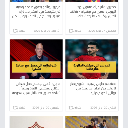
حصري: هانز فليك مفتون بهذا
فيديو: رونالدو يحقق صدمة رقمية
الهوس السري مع برشلونة - شاهد
غير متوقعة في انستجرام… يترك
الحارس يكشف ما يحدث خلف
ميسي وصلاح في الخلف ويقترب من
الكواليس!
رقم تاريخي!
الخميس, 07 مايو 2026
شارك
الأربعاء, 06 مايو 2026
شارك
«عندهم حارس رهيب».. شوبير يحذر
عاجل: الأعلى للإعلام يدخل معقل
الزمالك من اتحاد العاصمة في
الأهلي ويستدعي القناة رسمياً…
نهائي الكونفيدرالية
أسامة حسني تحت النار بسبب هجومه
على الحكم!
الاثنين, 20 أبريل 2026
شارك
الخميس, 09 أبريل 2026
شارك