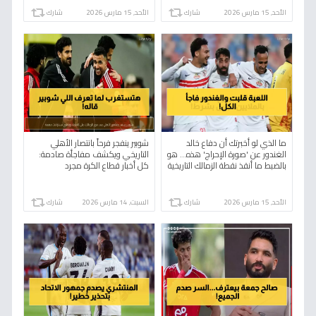
الأحد, 15 مارس 2026
شارك
الأحد, 15 مارس 2026
شارك
ما الذي لو أخبرتك أن دفاع خالد
شوبير ينفجر فرحاً بانتصار الأهلي
الغندور عن 'صورة الإحراج' هذه... هو
التاريخي ويكشف مفاجأة صادمة:
بالضبط ما أنقذ نقطة الزمالك التاريخية
كل أخبار قطاع الكرة مجرد
في الكونغو؟
"تخمينات"!
الأحد, 15 مارس 2026
شارك
السبت, 14 مارس 2026
شارك