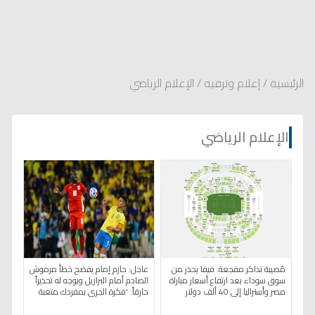
الرئيسية
/
إعلام وترفيه
/
الإعلام الرياضي
الإعلام الرياضي
مُصيبة تذاكر مفجعة: فيفا يحذر من
عاجل: حازم إمام يفضح خطأ مرموش
سوق سوداء بعد ارتفاع أسعار مباراة
الصادم أمام البرازيل ويوجه له تحذيراً
مصر وأستراليا إلى 40 ألف دولار
حارقاً: 'فكرة الجري بمفردك متعبة
للتذكرة!
ولا تؤدي!'