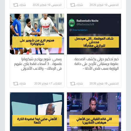
الخميس, 19 فبراير 2026
شارك
الخميس, 19 فبراير 2026
شارك
خبير تحكيم دولي يكشف الصدمة:
رسمي: شوبير يهاجم شيكوبانزا
عقوبة بريستياني تتأرجح على حافة
بقسوة… 3 أسماء فقط يثني عليهم
الهاوية بسبب نقص الأدلة -
في الزمالك - واللاعب الأنجولي
فينيسيوس جونيور في انتظار مصير
يغضب الجماهير بسبب 'تاتو'!
الجاني!
الخميس, 19 فبراير 2026
شارك
الثلاثاء, 17 فبراير 2026
شارك