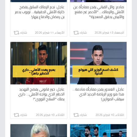
صادم: وائل القباني يفجر مفاجأة عن
عاجل: نجم الزمالك السابق يفضح
الأهلي والزمالك... "الأحمر غير مقنع
كارثة الأهلي الحقيقية... توروب يدمر
والأبيض يحقق المعجزة!"
بن رمضان والدفاع ينهار!
الجمعة, 13 فبراير 2026
شارك
الأربعاء, 11 فبراير 2026
شارك
عاجل: الغندور يفجر مفاجأة صادمة...
عاجل: خبير قانوني يفضح التهديد
هذا هو وزير الرياضة الجديد الذي
الخطير الذي يواجه الأهلي... داري
سيقلب الموازين!
يملك "السلاح النووي"!
الثلاثاء, 10 فبراير 2026
شارك
الثلاثاء, 10 فبراير 2026
شارك