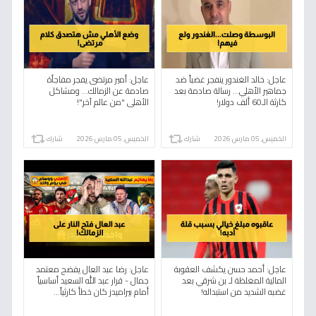
عاجل: خالد الغندور ينفجر غضباً ضد
عاجل: أمير مرتضى يفجر مفاجأة
جماهير الأهلي... رسالة صادمة بعد
صادمة عن الزمالك... ومشاكل
كارثة الـ60 ألف دولار!
الأهلي "من عالم آخر"!
الخميس, 05 مارس 2026
شارك
الخميس, 05 مارس 2026
شارك
عاجل: أحمد حسن يكشف العقوبة
عاجل: رضا عبد العال يفضح معتمد
المالية المغلظة لـ بن شرقي بعد
جمال - قرار عبد الله السعيد أساسياً
غضبه الشديد من استبداله!
أمام بيراميدز كان خطأ كارثياً…
واللاعب أصبح عالة على الزمالك!