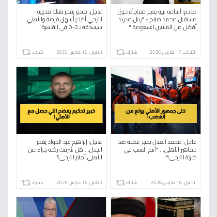
صادم: أسامة نبيه يفجر مفاجأة حول
عاجل: ميدو يفجر قنبلة مدوية -
مستقبل محمد صلاح - "ريال مدريد
الترجي أضاع أسهل فرصة والأهلي
أفضل من الملايين السعودية!"
سيسحقه بـ2-0 في القاهرة!
الثلاثاء, 17 مارس 2026
شارك
الاثنين, 16 مارس 2026
شارك
عاجل: محمد العدل يفجر غضبه ضد
عاجل: إبراهيم عبد الجواد يفجر
جماهير الأهلي... "أنتم السبب في
الجدل... هل سُرقت ركلة جزاء من
كارثة الترجي!"
الأهلي أمام الترجي؟
الاثنين, 16 مارس 2026
شارك
الاثنين, 16 مارس 2026
شارك