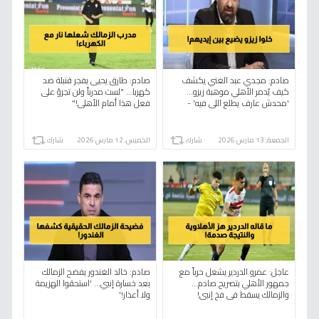
صادم: مجدي عبد الغني يكشف
صادم: طارق يحيى يفجر قنبلة ضد
كيف يُدمر الأهلي موهبة زيزو…
كهربا... "لست مدرباً ولن تجرؤ على
'محدش عارف يطلع اللي فيه' -
فعل هذا أمام الأهلي!"
والسر وراء ابتعاد الرموز التاريخية!
الجمعة, 13 مارس 2026
شارك
الخميس, 12 مارس 2026
شارك
عاجل: عمرو الدردير يشعل حرباً مع
صادم: خالد الغندور يفضح الزمالك
جمهور الأهلي بتصريح صادم...
بعد خسارة إنبي... 'استحقوا الهزيمة
والزمالك يسقط في فخ إنبي!
ولا أعذار!'