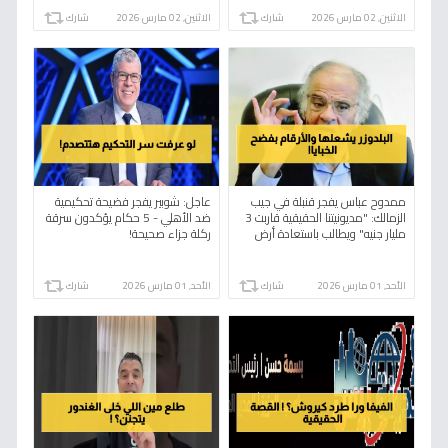
الاثنين, 02 مارس 2026
شارك
الاثنين, 02 مارس 2026
شارك
ممدوح عباس يفجر قنبلة في جيب
عاجل: شوبير يفجر فضيحة تحكيمية
الزمالك: "مديونيتنا الحقيقية قاربت 3
ضد الأهلي - 5 حكام يؤكدون سرقة
مليار جنيه" ويطالب باستعادة أرض
ركلة جزاء صحيحة!
أكتوبر!
الأحد, 01 مارس 2026
شارك
الأحد, 01 مارس 2026
شارك