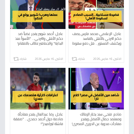
عاجل: الإعلامي محمد فارس يصف
عاجل: أحمد شوبير يفجر غضباً ضد
حكم الترجي بالأهلي بالفاسد
حكم الأهلي والترجي... "الأسوأ منذ
ويكشف المستور… هل دفع سقوط
البداية" والجماهير تطالب بالانتقام!
الأهلي ثمن شكوى سابقة تجاهلها
الكاف؟
الاثنين, 16 مارس 2026
شارك
الاثنين, 16 مارس 2026
شارك
صادم: فتحي سند يختار الزمالك
عاجل: رضا عبدالعال يفجر مفاجأة
ومعتمد جمال الأفضل ويفجر
صادمة حول أحمد حمدي... "صفقة
مفاجآت مدوية عن الدوري المصري!
فاشلة لبيراميدز"!