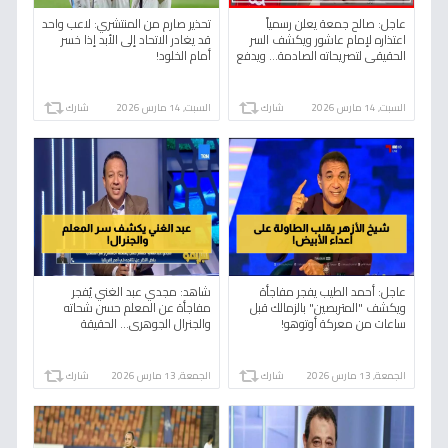
عاجل: صالح جمعة يعلن رسمياً
تحذير صارم من المنتشري: لاعب واحد
اعتذاره لإمام عاشور ويكشف السر
قد يغادر الاتحاد إلى الأبد إذا خسر
الحقيقي لتصريحاته الصادمة… ويدفع
أمام الخلود!
بأمر خطير بشأن مستقبل اللاعب!
السبت, 14 مارس 2026
شارك
السبت, 14 مارس 2026
شارك
عاجل: أحمد الطيب يفجر مفاجأة
شاهد: مجدي عبد الغني يُفجر
ويكشف "المتربصين" بالزمالك قبل
مفاجأة عن المعلم حسن شحاته
ساعات من معركة أوتوهو!
والجنرال الجوهري... الحقيقة
الصادمة التي أخفاها الجميع 30
عاماً!
الجمعة, 13 مارس 2026
شارك
الجمعة, 13 مارس 2026
شارك