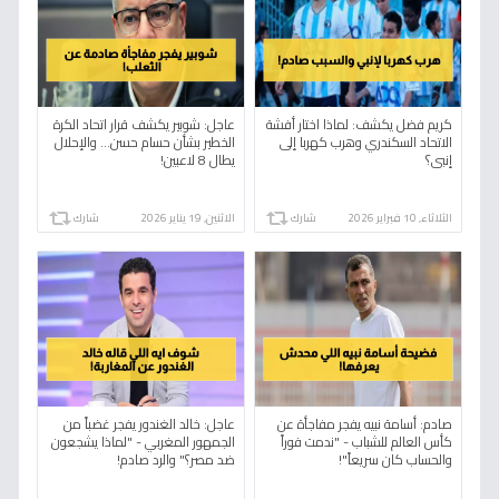
كريم فضل يكشف: لماذا اختار أفشة
عاجل: شوبير يكشف قرار اتحاد الكرة
الاتحاد السكندري وهرب كهربا إلى
الخطير بشأن حسام حسن... والإحلال
إنبي؟
يطال 8 لاعبين!
الثلاثاء, 10 فبراير 2026
شارك
الاثنين, 19 يناير 2026
شارك
صادم: أسامة نبيه يفجر مفاجأة عن
عاجل: خالد الغندور يفجر غضباً من
كأس العالم للشباب - "ندمت فوراً
الجمهور المغربي - "لماذا يشجعون
والحساب كان سريعاً"!
ضد مصر؟" والرد صادم!