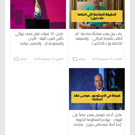
علاء نبيل يفجر مفاجأة صادمة: 'لم
عاجل: 10 قنوات تنقل نصف نهائي
أطالب بالشرط الجزائي'... والحقيقة
كأس العرب الليلة - الأردن
الكاملة وراء الأكاذيب!
والسعودية نار... والمغرب يواجه
الإمارات!
الثلاثاء, 16 ديسمبر 2025
شارك
الاثنين, 15 ديسمبر 2025
شارك
عاجل: أحمد موسى ينفجر غضباً على
الهواء - يهاجم المنظومة الكروية:
"إحنا أصلاً معندناش دوري.. بنضحك
على بعض!"