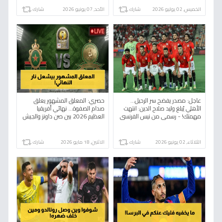
الخميس, 02 يوليو 2026
شارك
الأحد, 07 يونيو 2026
شارك
عاجل: مصدر يفضح سر الرحيل…
حصري: المعلق المشهور يعلق
الأهلي يُبلغ وليد صلاح الدين: انتهت
صدام الصفوة… نهائي أفريقيا
مهمتك! - رسمي من نيس الفرنسي
العظيم 2026 بين صن داونز والجيش
الملكي على beIN Sports HD 2
اليوم الساعة 17:00 بتوقيت مصر
والسعودية!
الثلاثاء, 02 يونيو 2026
شارك
الاثنين, 18 مايو 2026
شارك