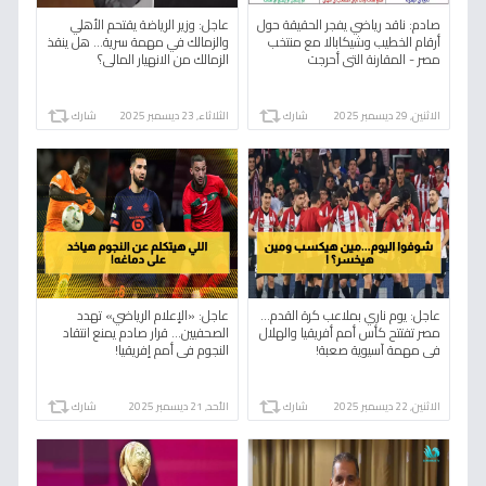
صادم: ناقد رياضي يفجر الحقيقة حول
عاجل: وزير الرياضة يقتحم الأهلي
أرقام الخطيب وشيكابالا مع منتخب
والزمالك في مهمة سرية... هل ينقذ
مصر - المقارنة التي أحرجت
الزمالك من الانهيار المالي؟
الزملكاوية!
الاثنين, 29 ديسمبر 2025
شارك
الثلاثاء, 23 ديسمبر 2025
شارك
عاجل: يوم ناري بملاعب كرة القدم...
عاجل: «الإعلام الرياضي» تهدد
مصر تفتتح كأس أمم أفريقيا والهلال
الصحفيين... قرار صادم يمنع انتقاد
في مهمة آسيوية صعبة!
النجوم في أمم إفريقيا!
الاثنين, 22 ديسمبر 2025
شارك
الأحد, 21 ديسمبر 2025
شارك