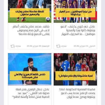
عاجل: خبير كروي يكشف: 'لاعبو
شاهد: محمد صلاح يكشف أعظم
برشلونة كانوا نينجا وأصبحوا
لاعب في تاريخ مصر ومرموش
موظفين'... ما السر وراء الانهيار
يفاجئ الجميع بإجابة صادمة!
المفاجئ في الروح المعنوية؟
الاثنين, 23 فبراير 2026
شارك
الجمعة, 20 فبراير 2026
شارك
فضيحة العنصرية المكتومة: لماذا
عاجل: جمال الزهيري يفجر قنبلة
يصمت الإعلام عندما يسب لاعبو
مدوية ضد الأهلي - "سيد عبد
برشلونة ويصرخ عندما يُهان
الحفيظ فشل تماماً وأفشة اتظلم!"
فينيسيوس؟