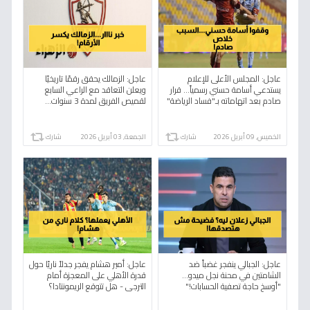
عاجل: المجلس الأعلى للإعلام
عاجل: الزمالك يحقق رقمًا تاريخيًا
يستدعي أسامة حسني رسمياً… قرار
ويعلن التعاقد مع الراعي السابع
صادم بعد اتهاماته بـ"فساد الرياضة"
لقميص الفريق لمدة 3 سنوات…
في ستاد الأهلي!
الأرقام تُشعل المنافسة!
الخميس, 09 أبريل 2026
شارك
الجمعة, 03 أبريل 2026
شارك
عاجل: الجبالي ينفجر غضباً ضد
عاجل: أمير هشام يفجر جدلاً ناريًا حول
الشامتين في محنة نجل ميدو...
قدرة الأهلي على المعجزة أمام
"أوسخ حاجة تصفية الحسابات!"
الترجي - هل تتوقع الريمونتادا؟