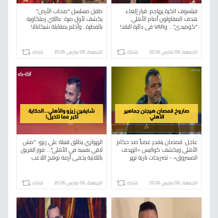
فيلسوف الكرة يهاجم: قرار إلغاء
طفل مسلسل "صحاب الأرض"
هدف المقاولون أمام الأهلي
يكشف لأول مرة: عائلتي زملكاوية
"كوميدي"... وVAR في دائرة النقد!
بالفطرة.. وأحلم بمقابلة شيكابالا!
الجمعة, 06 مارس 2026
شارك
الجمعة, 06 مارس 2026
شارك
عاجل: قمصان ينفجر غضباً ضد حكام
الهواري يطلق قنبلة على زيزو: "مش
الأهلي ويكشف كواليس «الهدف
لاقي نفسه في الأهلي"... فوز الفريق
المسروق» - تصريحات نارية تهز
بالثلاثية يخفي أزمة توهج اللاعب
الوسط الرياضي!
المثير للجدل!
الجمعة, 06 مارس 2026
شارك
الجمعة, 06 مارس 2026
شارك