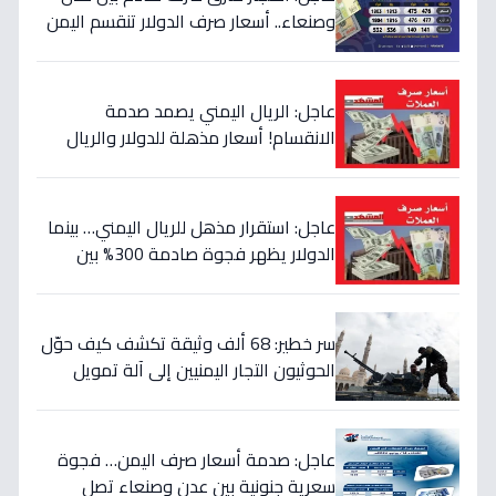
وصنعاء.. أسعار صرف الدولار تنقسم اليمن
بين 535 و1577 ريالاً في يوم واحد!
عاجل: الريال اليمني يصمد صدمة
الانقسام! أسعار مذهلة للدولار والريال
السعودي في منطقتين (أرقام صادمة)
عاجل: استقرار مذهل للريال اليمني… بينما
الدولار يظهر فجوة صادمة 300% بين
الحكومة والحوثيين!
سر خطير: 68 ألف وثيقة تكشف كيف حوّل
الحوثيون التجار اليمنيين إلى آلة تمويل
حرب… والنتيجة: 1.5 تريليون ريال تذهب إلى
الصراع!
عاجل: صدمة أسعار صرف اليمن… فجوة
سعرية جنونية بين عدن وصنعاء تصل