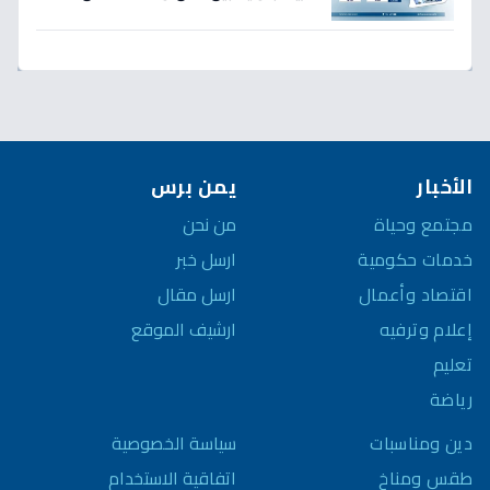
لـ300% - هل ينهار الريال؟
الأخبار
يمن برس
مجتمع وحياة
من نحن
خدمات حكومية
ارسل خبر
اقتصاد وأعمال
ارسل مقال
إعلام وترفيه
ارشيف الموقع
تعليم
رياضة
سياسة الخصوصية
دين ومناسبات
اتفاقية الاستخدام
طقس ومناخ