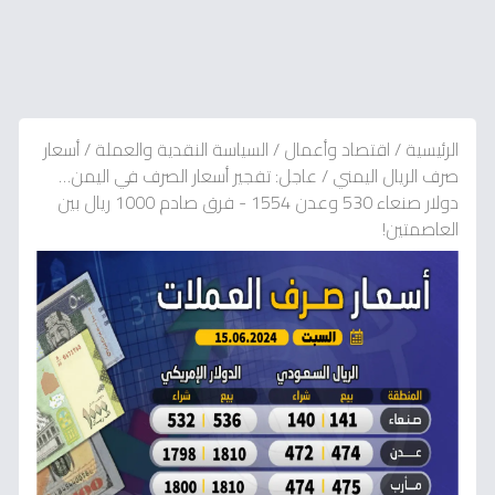
الرئيسية
/
اقتصاد وأعمال
/
السياسة النقدية والعملة
/
أسعار
صرف الريال اليمني
/
عاجل: تفجير أسعار الصرف في اليمن…
دولار صنعاء 530 وعدن 1554 - فرق صادم 1000 ريال بين
العاصمتين!