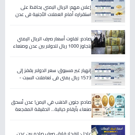
إعلان مهم: الريال اليمني يحافظ على
استقراره أمام العملات الأجنبية في عدن
والمحافظات المحررة مساء السبت
صادم: تفاوت أسعار صرف الريال اليمني
يتجاوز 1000 ريال للدولار بين عدن وصنعاء
اليوم 18 يوليو
إنهيار غير مسبوق: سعر الدولار يقفز إلى
1573 ريال يمني في تعاملات السبت -
هذه حقيقة الأرقام
صادم: جنون الذهب في اليمن! عدن تُسحق
صنعاء بأرقام خيالية… الحقيقة المفجعة
لأصحاب الذهب
عاجل: انفجار فارق صرف صادم بين عدن