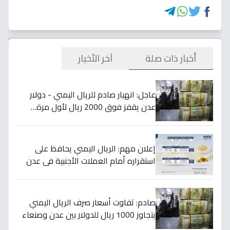
أخبار ذات صلة
آخر الأخبار
عاجل: انهيار صادم للريال اليمني - دولار
عدن يقفز فوق 2000 ريال لأول مرة…
تفاصيل الأسعار المدمرة!
إعلان مهم: الريال اليمني يحافظ على
استقراره أمام العملات الأجنبية في عدن
والمحافظات المحررة مساء السبت
صادم: تفاوت أسعار صرف الريال اليمني
يتجاوز 1000 ريال للدولار بين عدن وصنعاء
اليوم 18 يوليو