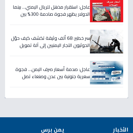
عاجل: استقرار مذهل للريال اليمني… بينما
الدولار يظهر فجوة صادمة 300% بين
الحكومة والحوثيين!
سر خطير: 68 ألف وثيقة تكشف كيف حوّل
الحوثيون التجار اليمنيين إلى آلة تمويل
حرب… والنتيجة: 1.5 تريليون ريال تذهب إلى
الصراع!
عاجل: صدمة أسعار صرف اليمن… فجوة
سعرية جنونية بين عدن وصنعاء تصل
لـ300% - هل ينهار الريال؟
الأخبار
يمن برس