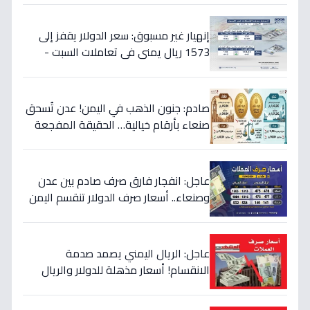
إنهيار غير مسبوق: سعر الدولار يقفز إلى
1573 ريال يمني في تعاملات السبت -
هذه حقيقة الأرقام
صادم: جنون الذهب في اليمن! عدن تُسحق
صنعاء بأرقام خيالية… الحقيقة المفجعة
لأصحاب الذهب
عاجل: انفجار فارق صرف صادم بين عدن
وصنعاء.. أسعار صرف الدولار تنقسم اليمن
بين 535 و1577 ريالاً في يوم واحد!
عاجل: الريال اليمني يصمد صدمة
الانقسام! أسعار مذهلة للدولار والريال
السعودي في منطقتين (أرقام صادمة)