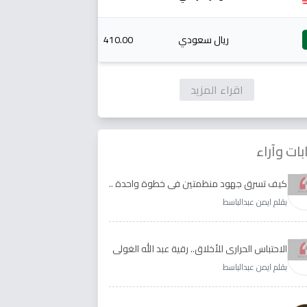
ريال سعودي
410.00
اقراء المزيد
بات وآراء
كيف تسرق جهود منظمتين في خطوة واحدة ..
الأجابة لدى رقية عبد الله الغولي وغدير طيره
بقلم ايمن عبدالباسط
الاحتباس الحراري للأخلاق.. رقية عبد الله الغولي
وغدير طيره نموذجا
بقلم ايمن عبدالباسط