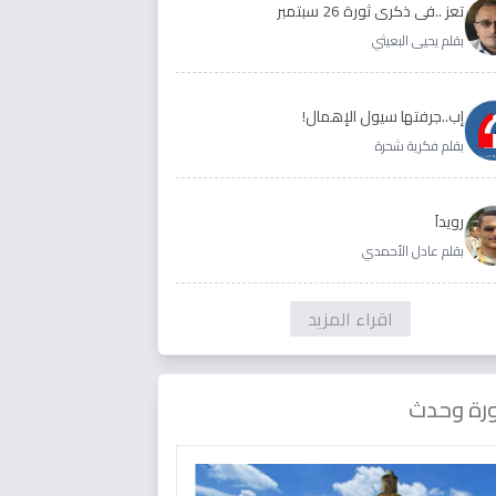
تعز ..في ذكرى ثورة 26 سبتمبر
بقلم يحيى البعيثي
إب..جرفتها سيول الإهمال!
بقلم فكرية شحرة
رويداَ
بقلم عادل الأحمدي
اقراء المزيد
رة وحدث