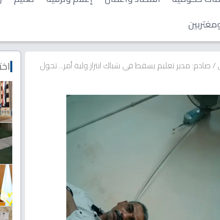
مغتربين
اخت
ي
/
صادم: مدير تعليم يسقط في شباك ابتزاز ولية أمر... تحول