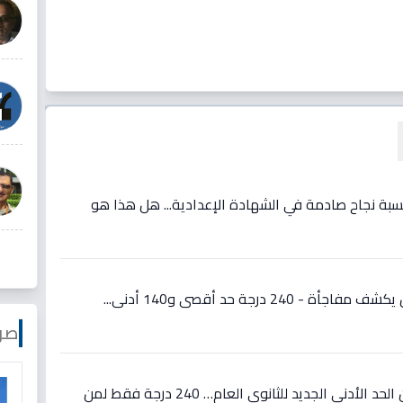
بة نجاح صادمة في الشهادة الإعدادية... هل هذا هو
عاجل: تنسيق الثانوية بأسوان يكشف مفاجأة - 240 درجة حد أقصى و140 أدنى...
صو
عاجل: محافظ القليوبية يعلن الحد الأدنى الجديد للثانوي العام… 240 درجة فقط لمن