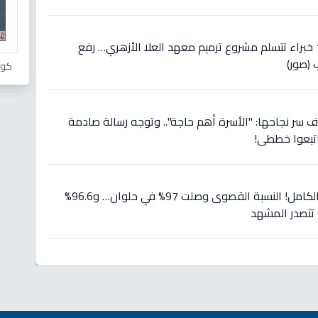
عاجل: لجنة مشتركة تضم 10 خبراء تتسلم مشروع ترميم معهد العلا الأزهري… رفع
كور
كشف سر نجاحها: "الأسرة أهم حاجة".. وتوجه رسالة صادمة
اتبعوا خططي!
عاجل: نتيجة إعدادية 2026 بالكامل! النسبة القصوى وصلت 97% في حلوان… و96.6%
تتصدر المشهد