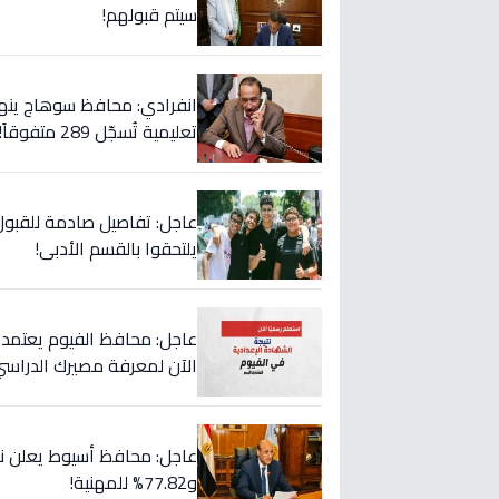
سيتم قبولهم!
انفرادي: محافظ سوهاج ينها
تعليمية تُسجّل 289 متفوقاً!
يلتحقوا بالقسم الأدبي!
الآن لمعرفة مصيرك الدراسي
و77.82% للمهنية!