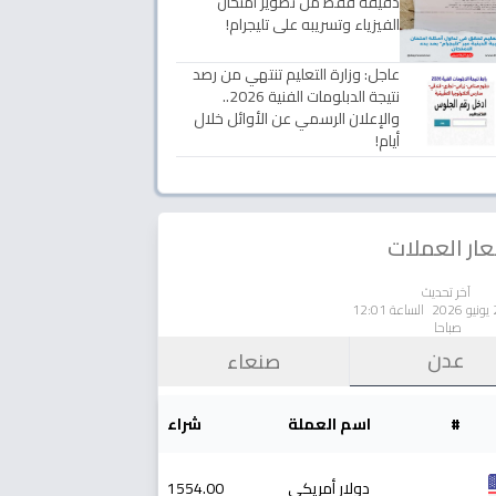
دقيقة فقط من تصوير امتحان
الفيزياء وتسريبه على تليجرام!
عاجل: وزارة التعليم تنتهي من رصد
نتيجة الدبلومات الفنية 2026..
والإعلان الرسمي عن الأوائل خلال
أيام!
ار العملات
آخر تحديث
الساعة 12:01
صباحا
عدن
صنعاء
#
اسم العملة
شراء
دولار أمريكي
1554.00