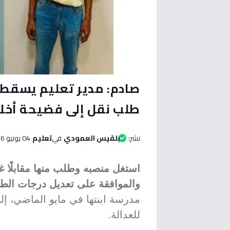
صادم: مدير تعليم يسقط في
طلب نقل إلى فضيحة أخلا
نشر:
بلقيس العمودي
في
تعليم
04 يونيو 2026 الساعة 03:40 مساءاً
استغل منصبه وطلب منها مقابلًا غ
والموافقة على تعديل درجات الطال
مدرسة ابنتها في مايو الماضي، إ
للعدالة.