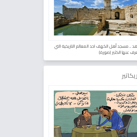
د .. مسجد أهل الكهف احد المعالم التاريخية التي
عرف عنها الكثير (صورة)
يكاتير