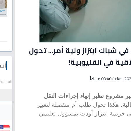
 شباك ابتزاز ولية أمر... تحول
قية في القليوبية!
أسع
السبت,20 يونيو 2026
ير مشروع نظير إنهاء إجراءات النقل
بة.
هكذا تحول طلب أم منفصلة لتغيير
لى جريمة ابتزاز أودت بمسؤول تعليمي