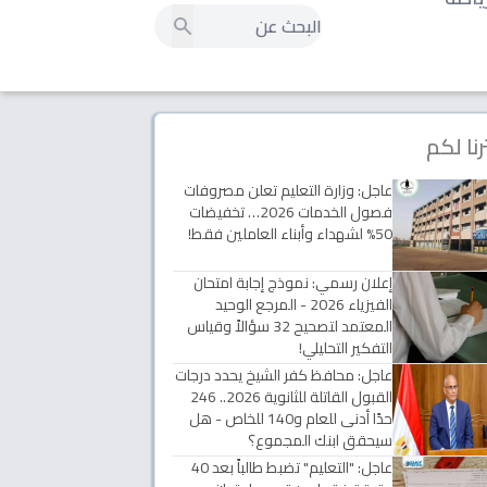
رنا لكم
عاجل: وزارة التعليم تعلن مصروفات
فصول الخدمات 2026… تخفيضات
50% لشهداء وأبناء العاملين فقط!
إعلان رسمي: نموذج إجابة امتحان
الفيزياء 2026 - المرجع الوحيد
المعتمد لتصحيح 32 سؤالاً وقياس
التفكير التحليلي!
عاجل: محافظ كفر الشيخ يحدد درجات
القبول القاتلة للثانوية 2026.. 246
حدًا أدنى للعام و140 للخاص - هل
سيحقق ابنك المجموع؟
عاجل: "التعليم" تضبط طالباً بعد 40