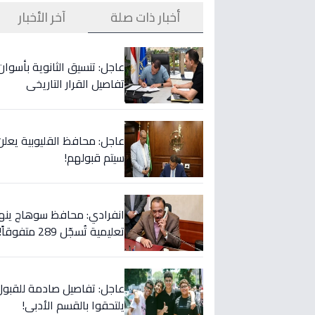
أخبار ذات صلة
آخر الأخبار
تفاصيل القرار التاريخي
سيتم قبولهم!
انفرادي: محافظ سوهاج ينها
تعليمية تُسجّل 289 متفوقاً!
يلتحقوا بالقسم الأدبي!