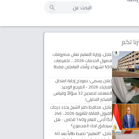
رنا لكم
عاجل: وزارة التعليم تعلن مصروفات
فصول الخدمات 2026… تخفيضات
50% لشهداء وأبناء العاملين فقط!
إعلان رسمي: نموذج إجابة امتحان
الفيزياء 2026 - المرجع الوحيد
المعتمد لتصحيح 32 سؤالاً وقياس
التفكير التحليلي!
عاجل: محافظ كفر الشيخ يحدد درجات
القبول القاتلة للثانوية 2026.. 246
حدًا أدنى للعام و140 للخاص - هل
سيحقق ابنك المجموع؟
عاجل: "التعليم" تضبط طالباً بعد 40