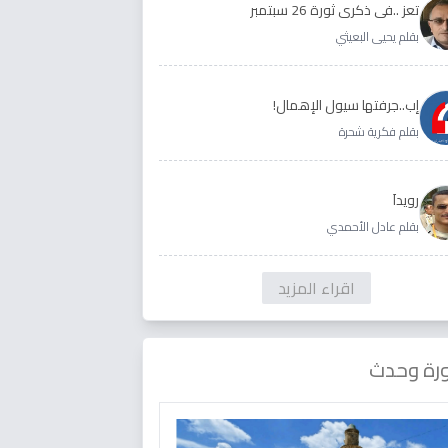
تعز ..في ذكرى ثورة 26 سبتمبر
بقلم يحيى البعيثي
إب..جرفتها سيول الإهمال!
بقلم فكرية شحرة
رويداَ
بقلم عادل الأحمدي
اقراء المزيد
رة وحدث