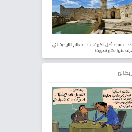
د .. مسجد أهل الكهف احد المعالم التاريخية التي
عرف عنها الكثير (صورة)
يكاتير