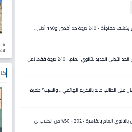
عاجل: تنسيق الثانوية بأسوان يكشف مفاجأة - 240 درجة حد أقصى و140 أدنى...
شاه
لات
عاجل: محافظ القليوبية يعلن الحد الأدنى الجديد للثانوي العام… 240 درجة فقط لمن
كار
ل على الطالب خالد بالتكريم الهاتفي… والسبب؟ طفرة
عاجل: تفاصيل صادمة للقبول بالثانوي العام بالقاهرة 2027 - 50% من الطلاب لن