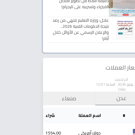
دقيقة فقط من تصوير امتحان
الفيزياء وتسريبه على تليجرام!
عاجل: وزارة التعليم تنتهي من رصد
نتيجة الدبلومات الفنية 2026..
والإعلان الرسمي عن الأوائل خلال
أيام!
ار العملات
آخر تحديث
الساعة 12:01
صباحا
عدن
صنعاء
#
اسم العملة
شراء
دولار أمريكي
1554.00