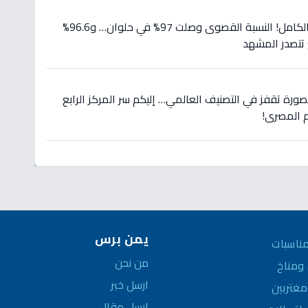
عاجل: نتيجة إعدادية 2026 بالكامل! النسبة القصوى وصلت 97% في حلوان… و96.6%
تتصدر المشهد
رة تقفز في التصنيف العالمي… إليكم سر المركز الرابع
م المصري!
يمن برس
ناسبات
من نحن
مناخ
ارسل خبر
غتربين
ارسل مقال