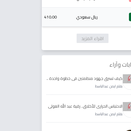
ريال سعودي
410.00
اقراء المزيد
بات وآراء
كيف تسرق جهود منظمتين في خطوة واحدة ..
الأجابة لدى رقية عبد الله الغولي وغدير طيره
بقلم ايمن عبدالباسط
الاحتباس الحراري للأخلاق.. رقية عبد الله الغولي
وغدير طيره نموذجا
بقلم ايمن عبدالباسط