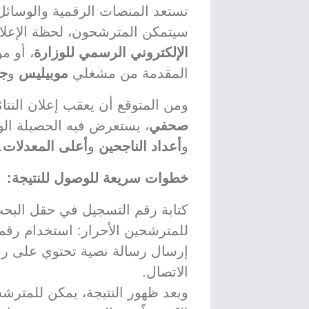
تستعد المنصات الرقمية والوسائل 
سيتمكن المترشحون، لحظة الإعلان
الإلكتروني الرسمي للوزارة
، أو م
المقدمة من مشغلي
موبيليس
و
ج
ومن المتوقع أن يعقب إعلان النتا
صحفي
، يستعرض فيه الحصيلة الو
و
أعداد الناجحين
و
أعلى المعدلات
.
خطوات سريعة للوصول للنتيجة:
كتابة رقم التسجيل في حقل البح
للمترشحين الأحرار: استخدام رقم
إرسال رسالة نصية تحتوي على ر
الاتصال.
وبعد ظهور النتيجة، يمكن للمترش