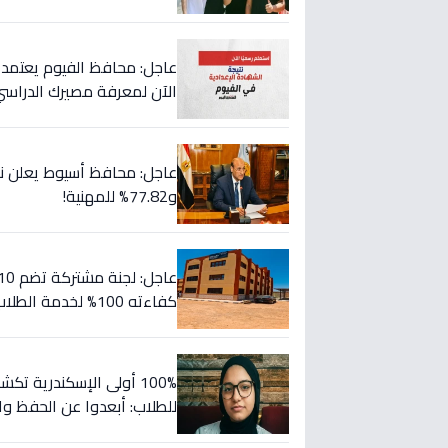
الآن لمعرفة مصيرك الدراسي
و77.82% للمهنية!
كفاءته 100% لخدمة الطلاب (صور)
100% أولى الإسكندرية ت
للطلاب: أبعدوا عن الحفظ و