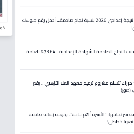
عاجل: محافظ الفيوم يعتمد نتيجة إعدادي 2026 بنسبة نجاح صادمة... أدخل رقم جلوسك
!
كور
عاجل: محافظ أسيوط يعلن نسب النجاح الصادمة للشهادة الإعدادية... 73.64% للعامة
عاجل: لجنة مشتركة تضم 10 خبراء تتسلم مشروع ترميم معهد العلا الأزهري… رفع
كشف سر نجاحها: "الأسرة أهم حاجة".. وتوجه رسالة صادمة
اتبعوا خططي!