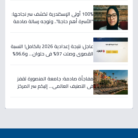
100% أولى الإسكندرية تكشف سر نجاحها:
"الأسرة أهم حاجة".. وتوجه رسالة صادمة
للطلاب: أبعدوا عن الحفظ واتبعوا خططي!
عاجل: نتيجة إعدادية 2026 بالكامل! النسبة
القصوى وصلت 97% في حلوان… و96.6%
لطلاب الصم وضعاف السمع تتصدر
المشهد
مفاجأة صادمة: جامعة المنصورة تقفز
في التصنيف العالمي… إليكم سر المركز
الرابع الذي قد يغير مستقبل التعليم
المصري!