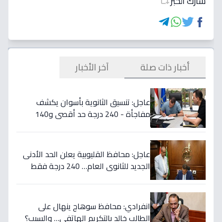
شارك الخبر
أخبار ذات صلة
آخر الأخبار
عاجل: تنسيق الثانوية بأسوان يكشف
مفاجأة - 240 درجة حد أقصى و140
أدنى... تفاصيل القرار التاريخي
عاجل: محافظ القليوبية يعلن الحد الأدنى
الجديد للثانوي العام… 240 درجة فقط
لمن سيتم قبولهم!
انفرادي: محافظ سوهاج ينهال على
الطالب خالد بالتكريم الهاتفي… والسبب؟