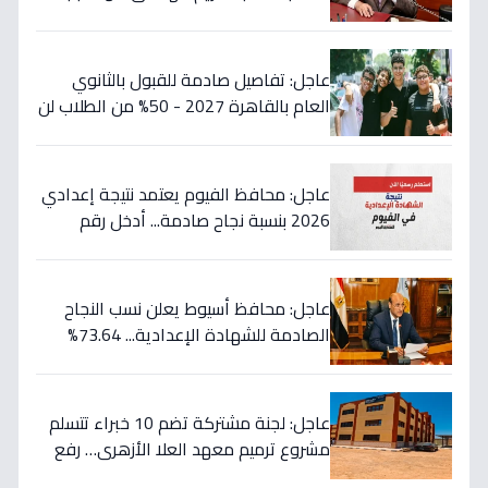
طفرة تعليمية تُسجّل 289 متفوقاً!
عاجل: تفاصيل صادمة للقبول بالثانوي
العام بالقاهرة 2027 - 50% من الطلاب لن
يلتحقوا بالقسم الأدبي!
عاجل: محافظ الفيوم يعتمد نتيجة إعدادي
2026 بنسبة نجاح صادمة... أدخل رقم
جلوسك الآن لمعرفة مصيرك الدراسي!
عاجل: محافظ أسيوط يعلن نسب النجاح
الصادمة للشهادة الإعدادية... 73.64%
للعامة و77.82% للمهنية!
عاجل: لجنة مشتركة تضم 10 خبراء تتسلم
مشروع ترميم معهد العلا الأزهري… رفع
كفاءته 100% لخدمة الطلاب (صور)