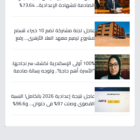
الصادمة للشهادة الإعدادية... 73.64%
للعامة و77.82% للمهنية!
عاجل: لجنة مشتركة تضم 10 خبراء تتسلم
مشروع ترميم معهد العلا الأزهري… رفع
كفاءته 100% لخدمة الطلاب (صور)
100% أولى الإسكندرية تكشف سر نجاحها:
"الأسرة أهم حاجة".. وتوجه رسالة صادمة
للطلاب: أبعدوا عن الحفظ واتبعوا خططي!
عاجل: نتيجة إعدادية 2026 بالكامل! النسبة
القصوى وصلت 97% في حلوان… و96.6%
لطلاب الصم وضعاف السمع تتصدر
المشهد