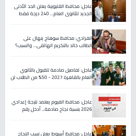
عاجل: محافظ القليوبية يعلن الحد الأدنى
الجديد للثانوي العام… 240 درجة فقط
لمن سيتم قبولهم!
انفرادي: محافظ سوهاج ينهال على
الطالب خالد بالتكريم الهاتفي… والسبب؟
طفرة تعليمية تُسجّل 289 متفوقاً!
عاجل: تفاصيل صادمة للقبول بالثانوي
العام بالقاهرة 2027 - 50% من الطلاب لن
يلتحقوا بالقسم الأدبي!
عاجل: محافظ الفيوم يعتمد نتيجة إعدادي
2026 بنسبة نجاح صادمة... أدخل رقم
جلوسك الآن لمعرفة مصيرك الدراسي!
عاجل: محافظ أسيوط يعلن نسب النجاح