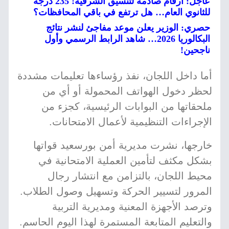
عاجل: أرقام صادمة لتنسيق الشرقية! 235 درجة
للثانوي العام… هل ترتفع في باقي المحافظات؟
حصري: الوزير يعلن موعد مفاجئ لنشر نتائج
البكالوريا 2026… شاهد الرابط الرسمي وأول
ناجحين!
أما داخل اللجان، نفذ رؤساءها تعليمات مشددة
لحظر دخول الهواتف المحمولة أو أي من
ملحقاتها من البوابات الرئيسية، كجزء من
الإجراءات التنظيمية لأعمال الامتحانات.
خارجها، نشرت مديرية أمن بورسعيد قواتها
بشكل مكثف لتأمين العملية الامتحانية في
محيط اللجان، بالتزامن مع انتشار رجال
المرور لتسيير الحركة وتسهيل وصول الطلاب.
وترصد الأجهزة المعنية ومديرية التربية
والتعليم المتابعة المستمرة لهذا اليوم الحاسم.