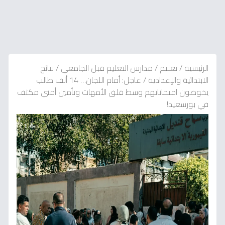
الرئيسية
/
تعليم
/
مدارس التعليم قبل الجامعي
/
نتائج
الابتدائية والإعدادية
/
عاجل: أمام اللجان… 14 ألف طالب
يخوضون امتحاناتهم وسط قلق الأمهات وتأمين أمني مكثف
في بورسعيد!