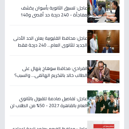
عاجل: تنسيق الثانوية بأسوان يكشف
مفاجأة - 240 درجة حد أقصى و140
أدنى... تفاصيل القرار التاريخي
عاجل: محافظ القليوبية يعلن الحد الأدنى
الجديد للثانوي العام… 240 درجة فقط
لمن سيتم قبولهم!
انفرادي: محافظ سوهاج ينهال على
الطالب خالد بالتكريم الهاتفي… والسبب؟
طفرة تعليمية تُسجّل 289 متفوقاً!
عاجل: تفاصيل صادمة للقبول بالثانوي
العام بالقاهرة 2027 - 50% من الطلاب لن
يلتحقوا بالقسم الأدبي!
عاجل: محافظ الفيوم يعتمد نتيجة إعدادي