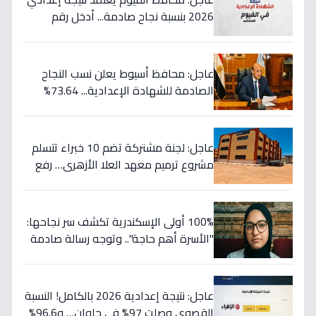
2026 بنسبة نجاح صادمة... أدخل رقم
جلوسك الآن لمعرفة مصيرك الدراسي!
عاجل: محافظ أسيوط يعلن نسب النجاح
الصادمة للشهادة الإعدادية... 73.64%
للعامة و77.82% للمهنية!
عاجل: لجنة مشتركة تضم 10 خبراء تتسلم
مشروع ترميم معهد العلا الأزهري… رفع
كفاءته 100% لخدمة الطلاب (صور)
100% أولى الإسكندرية تكشف سر نجاحها:
"الأسرة أهم حاجة".. وتوجه رسالة صادمة
للطلاب: أبعدوا عن الحفظ واتبعوا خططي!
عاجل: نتيجة إعدادية 2026 بالكامل! النسبة
القصوى وصلت 97% في حلوان… و96.6%