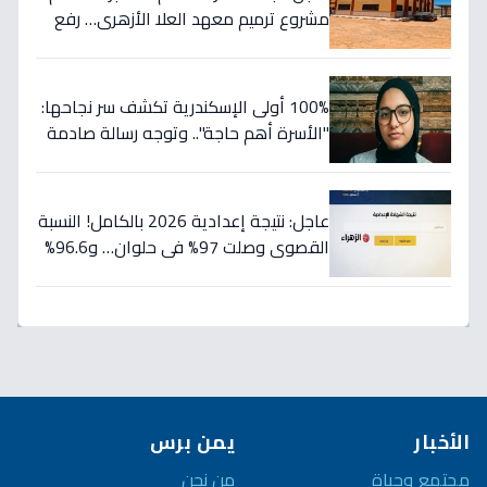
مشروع ترميم معهد العلا الأزهري… رفع
كفاءته 100% لخدمة الطلاب (صور)
100% أولى الإسكندرية تكشف سر نجاحها:
"الأسرة أهم حاجة".. وتوجه رسالة صادمة
للطلاب: أبعدوا عن الحفظ واتبعوا خططي!
عاجل: نتيجة إعدادية 2026 بالكامل! النسبة
القصوى وصلت 97% في حلوان… و96.6%
لطلاب الصم وضعاف السمع تتصدر
المشهد
الأخبار
يمن برس
مجتمع وحياة
من نحن