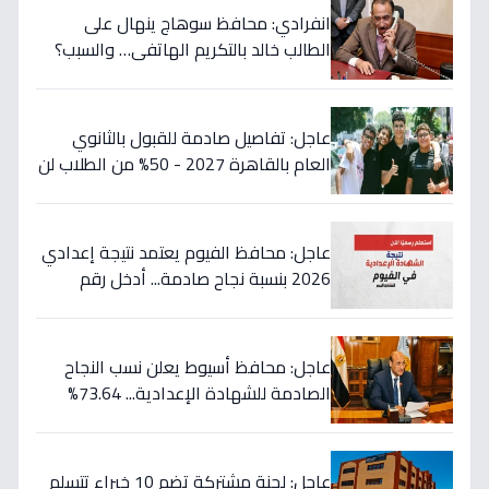
انفرادي: محافظ سوهاج ينهال على
الطالب خالد بالتكريم الهاتفي… والسبب؟
طفرة تعليمية تُسجّل 289 متفوقاً!
عاجل: تفاصيل صادمة للقبول بالثانوي
العام بالقاهرة 2027 - 50% من الطلاب لن
يلتحقوا بالقسم الأدبي!
عاجل: محافظ الفيوم يعتمد نتيجة إعدادي
2026 بنسبة نجاح صادمة... أدخل رقم
جلوسك الآن لمعرفة مصيرك الدراسي!
عاجل: محافظ أسيوط يعلن نسب النجاح
الصادمة للشهادة الإعدادية... 73.64%
للعامة و77.82% للمهنية!
عاجل: لجنة مشتركة تضم 10 خبراء تتسلم