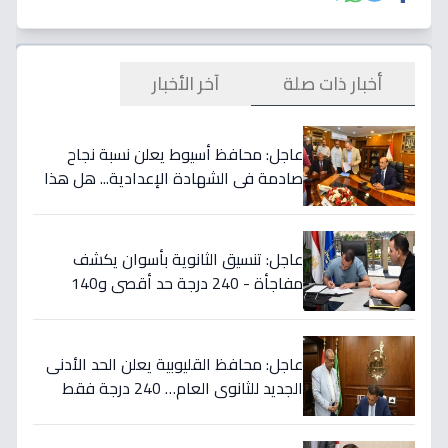
أخبار ذات صلة
آخر الأخبار
عاجل: محافظ أسيوط يعلن نسبة نجاح
صادمة في الشهادة الإعدادية... هل هذا
هو السبب الحقيقي؟
عاجل: تنسيق الثانوية بأسوان يكشف
مفاجأة - 240 درجة حد أقصى و140
أدنى... تفاصيل القرار التاريخي
عاجل: محافظ القليوبية يعلن الحد الأدنى
الجديد للثانوي العام… 240 درجة فقط
لمن سيتم قبولهم!