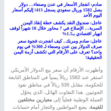
صادم: انفجار الأسعار في عدن وصنعاء… دولار
يصل 1582 وريال سعودي يسجل 413! إليكم أسعار
اليوم الأحد
عاجل: صندوق النقد يكشف خطة إنقاذ اليمن
السرية… الإصلاح في 7 محاور خلال 18 شهراً لوقف
انهيار اقتصادي بـ1.5%
عاجل: صادم ومربك.. كيف انفجرت فجوة سعر
صرف الدولار بين عدن وصنعاء لـ 300% في يوم
واحد؟ تعرف على الأرقام التي تكشف أزمة اليمن
الحقيقية!
وأظهرت الأرقام أن سعر بيع الدولار الأمريكي
استقر عند 1582 ريالاً يمنياً في المناطق التابعة
للحكومة، مقابل 535 ريالاً في مناطق نفوذ
الحوثيين. هذا التفاوت الهائل، الذي يحوّل
العملة الوطنية فعلياً إلى
معيارين مختلفين
للقيمة
، يضع المواطنين والتجار أمام حسابات