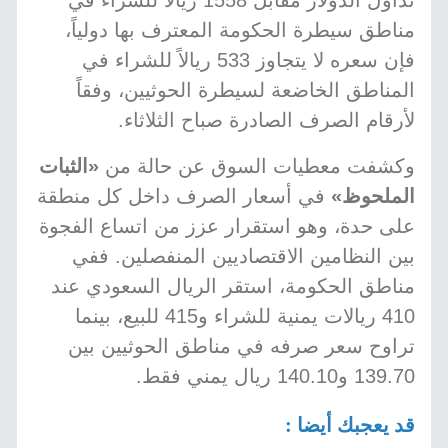
تداول الدولار مقابل 1558 ريالاً للشراء في
مناطق سيطرة الحكومة المعترف بها دولياً،
فإن سعره لا يتجاوز 533 ريالاً للشراء في
المناطق الخاضعة لسيطرة الحوثيين، وفقاً
لأرقام الصرف الصادرة صباح الثلاثاء.
وكشفت معطيات السوق عن حالة من
«الثبات
الملحوظ»
في أسعار الصرف داخل كل منطقة
على حدة، وهو استقرار عزز من اتساع الفجوة
بين النظامين الاقتصاديين المنفصلين. ففي
مناطق الحكومة، استقر الريال السعودي عند
410 ريالات يمنية للشراء و415 للبيع، بينما
تراوح سعر صرفه في مناطق الحوثيين بين
139.70 و140.10 ريال يمني فقط.
قد يعجبك أيضا :