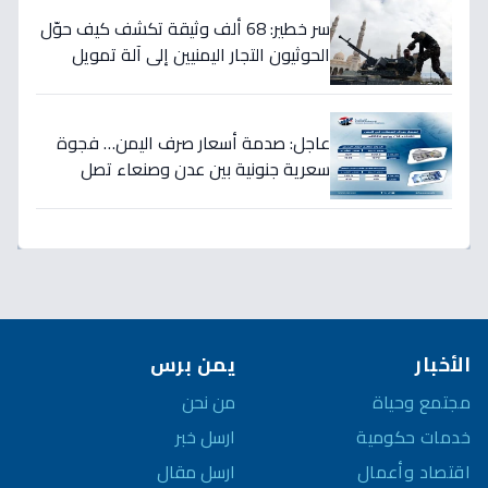
سر خطير: 68 ألف وثيقة تكشف كيف حوّل
الحوثيون التجار اليمنيين إلى آلة تمويل
حرب… والنتيجة: 1.5 تريليون ريال تذهب إلى
الصراع!
عاجل: صدمة أسعار صرف اليمن… فجوة
سعرية جنونية بين عدن وصنعاء تصل
لـ300% - هل ينهار الريال؟
الأخبار
يمن برس
مجتمع وحياة
من نحن
خدمات حكومية
ارسل خبر
اقتصاد وأعمال
ارسل مقال