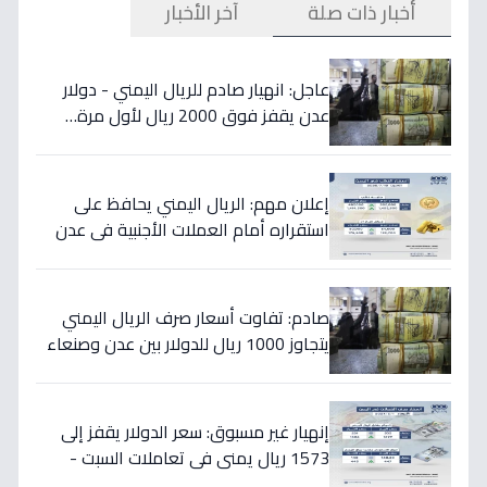
أخبار ذات صلة
آخر الأخبار
عاجل: انهيار صادم للريال اليمني - دولار
عدن يقفز فوق 2000 ريال لأول مرة…
تفاصيل الأسعار المدمرة!
إعلان مهم: الريال اليمني يحافظ على
استقراره أمام العملات الأجنبية في عدن
والمحافظات المحررة مساء السبت
صادم: تفاوت أسعار صرف الريال اليمني
يتجاوز 1000 ريال للدولار بين عدن وصنعاء
اليوم 18 يوليو
إنهيار غير مسبوق: سعر الدولار يقفز إلى
1573 ريال يمني في تعاملات السبت -
هذه حقيقة الأرقام