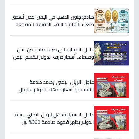
صادم: جنون الذهب في اليمن! عدن تُسحق
صنعاء بأرقام خيالية… الحقيقة المفجعة
لأصحاب الذهب
عاجل: انفجار فارق صرف صادم بين عدن
وصنعاء.. أسعار صرف الدولار تنقسم اليمن
بين 535 و1577 ريالاً في يوم واحد!
عاجل: الريال اليمني يصمد صدمة
الانقسام! أسعار مذهلة للدولار والريال
السعودي في منطقتين (أرقام صادمة)
عاجل: استقرار مذهل للريال اليمني… بينما
الدولار يظهر فجوة صادمة 300% بين
الحكومة والحوثيين!