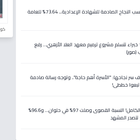
عاجل: محافظ أسيوط يعلن نسب النجاح الصادمة للشهادة الإعدادية... 73.64% للعامة
كور
عاجل: لجنة مشتركة تضم 10 خبراء تتسلم مشروع ترميم معهد العلا الأزهري… رفع
كشف سر نجاحها: "الأسرة أهم حاجة".. وتوجه رسالة صادمة
اتبعوا خططي!
عاجل: نتيجة إعدادية 2026 بالكامل! النسبة القصوى وصلت 97% في حلوان… و96.6%
تتصدر المشهد