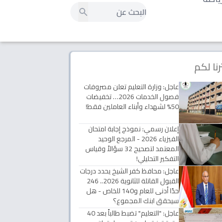
رنا لكم
عاجل: وزارة التعليم تعلن مصروفات
فصول الخدمات 2026… تخفيضات
50% لشهداء وأبناء العاملين فقط!
إعلان رسمي: نموذج إجابة امتحان
الفيزياء 2026 - المرجع الوحيد
المعتمد لتصحيح 32 سؤالاً وقياس
التفكير التحليلي!
عاجل: محافظ كفر الشيخ يحدد درجات
القبول القاتلة للثانوية 2026.. 246
حدًا أدنى للعام و140 للخاص - هل
سيحقق ابنك المجموع؟
عاجل: "التعليم" تضبط طالباً بعد 40