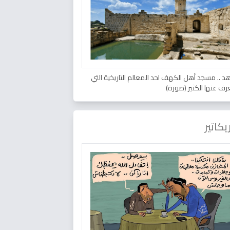
د .. مسجد أهل الكهف احد المعالم التاريخية التي
عرف عنها الكثير (صورة)
يكاتير