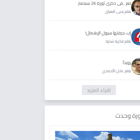
تعز ..في ذكرى ثورة 26 سبتمبر
بقلم يحيى البعيثي
إب..جرفتها سيول الإهمال!
بقلم فكرية شحرة
رويداَ
بقلم عادل الأحمدي
اقراء المزيد
رة وحدث