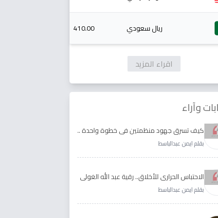
ريال سعودي
410.00
اقراء المزيد
بات وآراء
كيف تسرق جهود منظمتين في خطوة واحدة ..
الأجابة لدى رقية عبد الله الغولي وغدير طيره
بقلم ايمن عبدالباسط
الاحتباس الحراري للأخلاق.. رقية عبد الله الغولي
وغدير طيره نموذجا
بقلم ايمن عبدالباسط