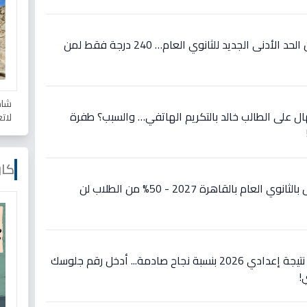
عاجل: محافظ القليوبية يعلن الحد الأدنى الجديد للثانوي العام… 240 درجة فقط لمن
شاه
ل على الطالب خالد بالتكريم الهاتفي… والسبب؟ طفرة
لات
كار
عاجل: تفاصيل صادمة للقبول بالثانوي العام بالقاهرة 2027 - 50% من الطلاب لن
عاجل: محافظ الفيوم يعتمد نتيجة إعدادي 2026 بنسبة نجاح صادمة... أدخل رقم جلوسك
!