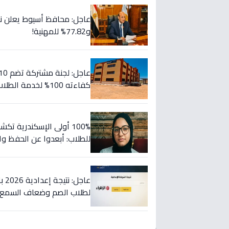
و77.82% للمهنية!
كفاءته 100% لخدمة الطلاب (صور)
100% أولى الإسكندرية ت
للطلاب: أبعدوا عن الحفظ و
لطلاب الصم وضعاف السمع 