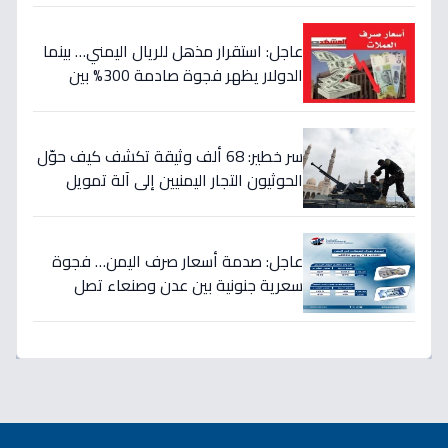
عاجل: استقرار مذهل للريال اليمني… بينما
الدولار يظهر فجوة صادمة 300% بين
الحكومة والحوثيين!
سر خطير: 68 ألف وثيقة تكشف كيف حوّل
الحوثيون التجار اليمنيين إلى آلة تمويل
حرب… والنتيجة: 1.5 تريليون ريال تذهب إلى
الصراع!
عاجل: صدمة أسعار صرف اليمن… فجوة
سعرية جنونية بين عدن وصنعاء تصل
لـ300% - هل ينهار الريال؟