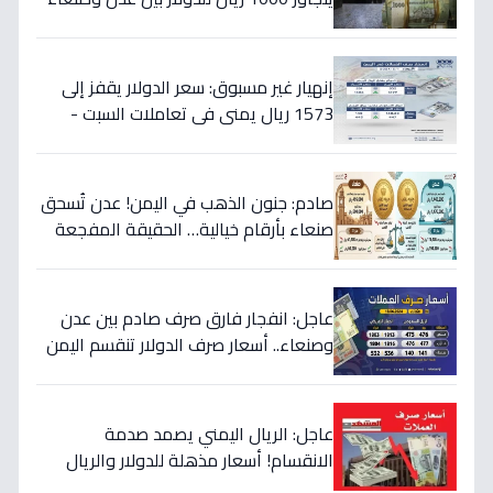
اليوم 18 يوليو
إنهيار غير مسبوق: سعر الدولار يقفز إلى
1573 ريال يمني في تعاملات السبت -
هذه حقيقة الأرقام
صادم: جنون الذهب في اليمن! عدن تُسحق
صنعاء بأرقام خيالية… الحقيقة المفجعة
لأصحاب الذهب
عاجل: انفجار فارق صرف صادم بين عدن
وصنعاء.. أسعار صرف الدولار تنقسم اليمن
بين 535 و1577 ريالاً في يوم واحد!
عاجل: الريال اليمني يصمد صدمة
الانقسام! أسعار مذهلة للدولار والريال
السعودي في منطقتين (أرقام صادمة)