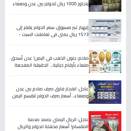
يتجاوز 1000 ريال للدولار بين عدن وصنعاء
اليوم 18 يوليو
إنهيار غير مسبوق: سعر الدولار يقفز إلى
1573 ريال يمني في تعاملات السبت -
هذه حقيقة الأرقام
صادم: جنون الذهب في اليمن! عدن تُسحق
صنعاء بأرقام خيالية… الحقيقة المفجعة
لأصحاب الذهب
عاجل: انفجار فارق صرف صادم بين عدن
وصنعاء.. أسعار صرف الدولار تنقسم اليمن
بين 535 و1577 ريالاً في يوم واحد!
عاجل: الريال اليمني يصمد صدمة
الانقسام! أسعار مذهلة للدولار والريال