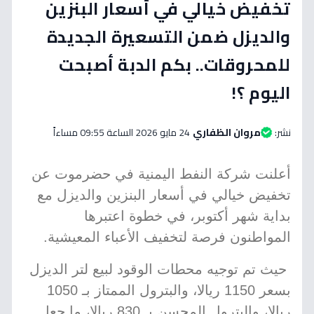
تخفيض خيالي في أسعار البنزين
والديزل ضمن التسعيرة الجديدة
للمحروقات.. بكم الدبة أصبحت
اليوم ؟!
نشر:
مروان الظفاري
24 مايو 2026 الساعة 09:55 مساءاً
أعلنت شركة النفط اليمنية في حضرموت عن
تخفيض خيالي في أسعار البنزين والديزل مع
بداية شهر أكتوبر، في خطوة اعتبرها
المواطنون فرصة لتخفيف الأعباء المعيشية.
حيث تم توجيه محطات الوقود لبيع لتر الديزل
بسعر 1150 ريالا، والبترول الممتاز بـ 1050
ريالا، والبترول المحسن بـ 830 ريالا، ما جعل