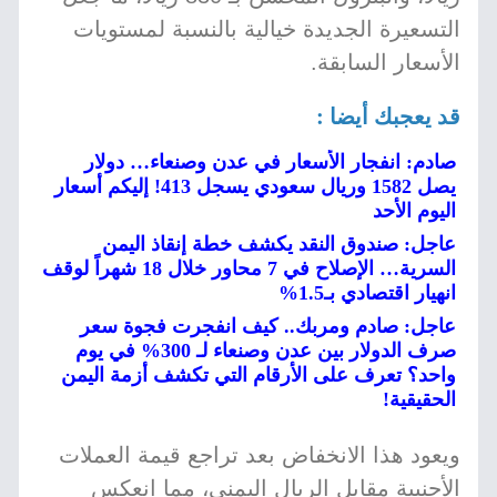
التسعيرة الجديدة خيالية بالنسبة لمستويات
الأسعار السابقة.
قد يعجبك أيضا :
صادم: انفجار الأسعار في عدن وصنعاء… دولار
يصل 1582 وريال سعودي يسجل 413! إليكم أسعار
اليوم الأحد
عاجل: صندوق النقد يكشف خطة إنقاذ اليمن
السرية… الإصلاح في 7 محاور خلال 18 شهراً لوقف
انهيار اقتصادي بـ1.5%
عاجل: صادم ومربك.. كيف انفجرت فجوة سعر
صرف الدولار بين عدن وصنعاء لـ 300% في يوم
واحد؟ تعرف على الأرقام التي تكشف أزمة اليمن
الحقيقية!
ويعود هذا الانخفاض بعد تراجع قيمة العملات
الأجنبية مقابل الريال اليمني، مما انعكس