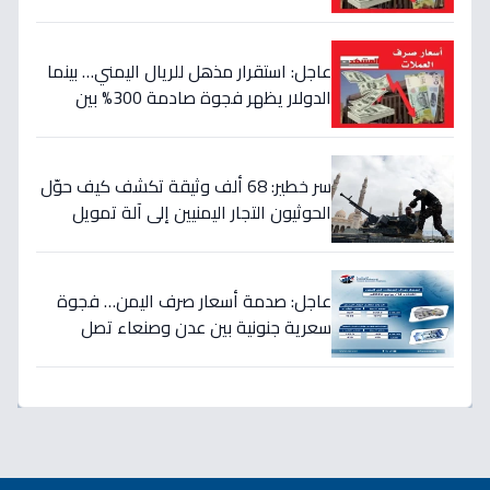
السعودي في منطقتين (أرقام صادمة)
عاجل: استقرار مذهل للريال اليمني… بينما
الدولار يظهر فجوة صادمة 300% بين
الحكومة والحوثيين!
سر خطير: 68 ألف وثيقة تكشف كيف حوّل
الحوثيون التجار اليمنيين إلى آلة تمويل
حرب… والنتيجة: 1.5 تريليون ريال تذهب إلى
الصراع!
عاجل: صدمة أسعار صرف اليمن… فجوة
سعرية جنونية بين عدن وصنعاء تصل
لـ300% - هل ينهار الريال؟