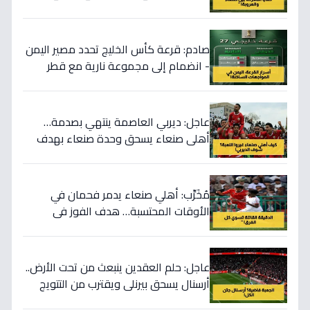
صادم: قرعة كأس الخليج تحدد مصير اليمن
- انضمام إلى مجموعة نارية مع قطر
والإمارات يثير تساؤلات!
عاجل: ديربي العاصمة ينتهي بصدمة…
أهلي صنعاء يسحق وحدة صنعاء بهدف
تاريخي - السد يتعثر ويخرج من الصدارة!
مُخَرِّب: أهلي صنعاء يدمر فحمان في
الأوقات المحتسبة… هدف الفوز في
اللحظة الأخيرة يصنع تاريخاً!
عاجل: حلم العقدين ينبعث من تحت الأرض..
أرسنال يسحق بيرنلي ويقترب من التتويج
باللقب بعد 22 عاماً من الانتظار!