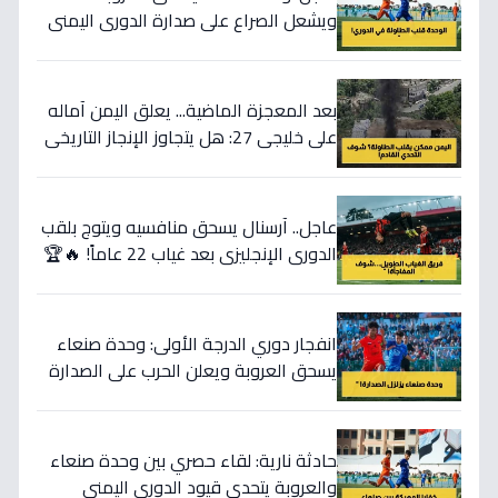
ويشعل الصراع على صدارة الدوري اليمني
بشكل غير متوقع!
بعد المعجزة الماضية... يعلق اليمن آماله
على خليجي 27: هل يتجاوز الإنجاز التاريخي
ويصنع المفاجأة الكبرى أمام الإمارات
والبحرين وقطر؟
عاجل.. آرسنال يسحق منافسيه ويتوج بلقب
الدوري الإنجليزي بعد غياب 22 عاماً! 🔥🏆
انفجار دوري الدرجة الأولى: وحدة صنعاء
يسحق العروبة ويعلن الحرب على الصدارة
في اليمن!
حادثة نارية: لقاء حصري بين وحدة صنعاء
والعروبة يتحدى قيود الدوري اليمني