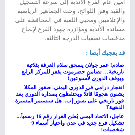
أمين عام الفرع الأندية إلى سرعة التسجيل
والقيد وفق اللوائح، وحث الجماهير الرياضية
والإعلاميين ومحبي اللعبة في المحافظة على
مساندة الأندية ومؤازرة جهود الفرع لإنجاح
منافسات تصفيات الدرجة الثالثة.
قد يعجبك أيضا :
صادم! عمر جولان يسحق سلام الغرفة بثلاثية
تاريخية… تضامن حضرموت يقفز للمركز الرابع
ويوقف الدوري لأسبوعين!
انفجار درامي في الدوري اليمني! صقور المكلا
يشنون هجومًا قاتلًا ويحتفظون بصدارة الدوري بعد
فوز تاريخي على نسور إب.. هل ستستمر المسيرة
الذهبية؟
عاجل: الاتحاد اليمني يُعلن القرار رقم 16 رسمياً...
تشكيل فرع جديد في عدن واختيار أسماء 9
شخصيات!