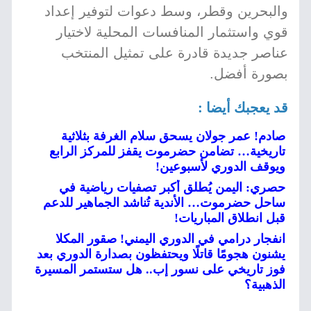
والبحرين وقطر، وسط دعوات لتوفير إعداد
قوي واستثمار المنافسات المحلية لاختيار
عناصر جديدة قادرة على تمثيل المنتخب
بصورة أفضل.
قد يعجبك أيضا :
صادم! عمر جولان يسحق سلام الغرفة بثلاثية
تاريخية… تضامن حضرموت يقفز للمركز الرابع
ويوقف الدوري لأسبوعين!
حصري: اليمن يُطلق أكبر تصفيات رياضية في
ساحل حضرموت… الأندية تُناشد الجماهير للدعم
قبل انطلاق المباريات!
انفجار درامي في الدوري اليمني! صقور المكلا
يشنون هجومًا قاتلًا ويحتفظون بصدارة الدوري بعد
فوز تاريخي على نسور إب.. هل ستستمر المسيرة
الذهبية؟