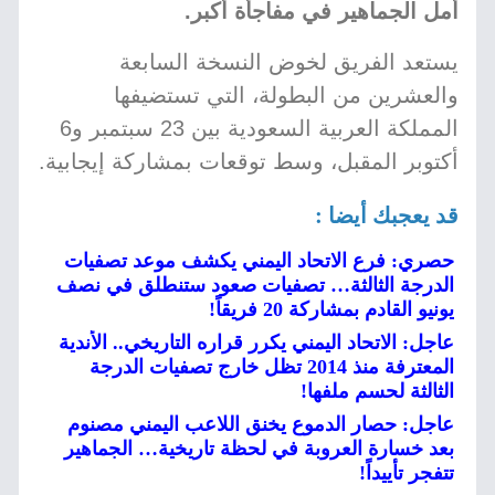
أمل الجماهير في مفاجأة أكبر.
يستعد الفريق لخوض النسخة السابعة
والعشرين من البطولة، التي تستضيفها
المملكة العربية السعودية بين 23 سبتمبر و6
أكتوبر المقبل، وسط توقعات بمشاركة إيجابية.
قد يعجبك أيضا :
حصري: فرع الاتحاد اليمني يكشف موعد تصفيات
الدرجة الثالثة… تصفيات صعود ستنطلق في نصف
يونيو القادم بمشاركة 20 فريقاً!
عاجل: الاتحاد اليمني يكرر قراره التاريخي.. الأندية
المعترفة منذ 2014 تظل خارج تصفيات الدرجة
الثالثة لحسم ملفها!
عاجل: حصار الدموع يخنق اللاعب اليمني مصنوم
بعد خسارة العروبة في لحظة تاريخية… الجماهير
تتفجر تأييداً!