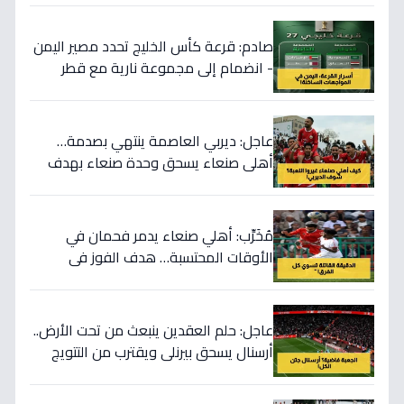
صادم: قرعة كأس الخليج تحدد مصير اليمن
- انضمام إلى مجموعة نارية مع قطر
والإمارات يثير تساؤلات!
عاجل: ديربي العاصمة ينتهي بصدمة…
أهلي صنعاء يسحق وحدة صنعاء بهدف
تاريخي - السد يتعثر ويخرج من الصدارة!
مُخَرِّب: أهلي صنعاء يدمر فحمان في
الأوقات المحتسبة… هدف الفوز في
اللحظة الأخيرة يصنع تاريخاً!
عاجل: حلم العقدين ينبعث من تحت الأرض..
أرسنال يسحق بيرنلي ويقترب من التتويج
باللقب بعد 22 عاماً من الانتظار!