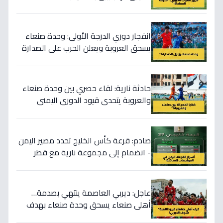
انفجار دوري الدرجة الأولى: وحدة صنعاء
يسحق العروبة ويعلن الحرب على الصدارة
في اليمن!
حادثة نارية: لقاء حصري بين وحدة صنعاء
والعروبة يتحدى قيود الدوري اليمني
صادم: قرعة كأس الخليج تحدد مصير اليمن
- انضمام إلى مجموعة نارية مع قطر
والإمارات يثير تساؤلات!
عاجل: ديربي العاصمة ينتهي بصدمة…
أهلي صنعاء يسحق وحدة صنعاء بهدف
تاريخي - السد يتعثر ويخرج من الصدارة!