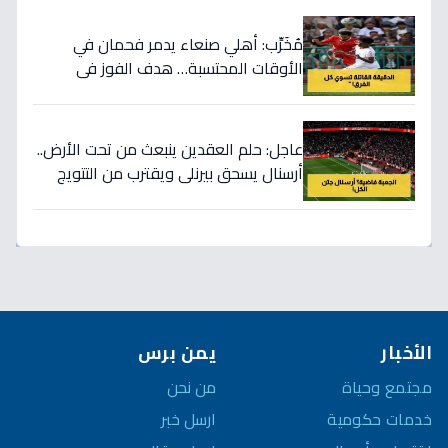
مُخَرِّب: أهلي صنعاء يدمر فحمان في
الأوقات المحتسبة… هدف الفوز في
اللحظة الأخيرة يصنع تاريخاً!
عاجل: حلم العقدين ينبعث من تحت الأرض..
أرسنال يسحق بيرنلي ويقترب من التتويج
باللقب بعد 22 عاماً من الانتظار!
الأخبار
يمن برس
مجتمع وحياة
من نحن
خدمات حكومية
ارسل خبر