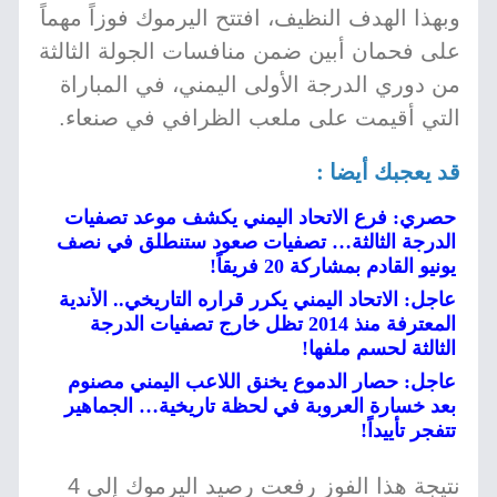
وبهذا الهدف النظيف، افتتح اليرموك فوزاً مهماً
على فحمان أبين ضمن منافسات الجولة الثالثة
من دوري الدرجة الأولى اليمني، في المباراة
التي أقيمت على ملعب الظرافي في صنعاء.
قد يعجبك أيضا :
حصري: فرع الاتحاد اليمني يكشف موعد تصفيات
الدرجة الثالثة… تصفيات صعود ستنطلق في نصف
يونيو القادم بمشاركة 20 فريقاً!
عاجل: الاتحاد اليمني يكرر قراره التاريخي.. الأندية
المعترفة منذ 2014 تظل خارج تصفيات الدرجة
الثالثة لحسم ملفها!
عاجل: حصار الدموع يخنق اللاعب اليمني مصنوم
بعد خسارة العروبة في لحظة تاريخية… الجماهير
تتفجر تأييداً!
نتيجة هذا الفوز رفعت رصيد اليرموك إلى 4