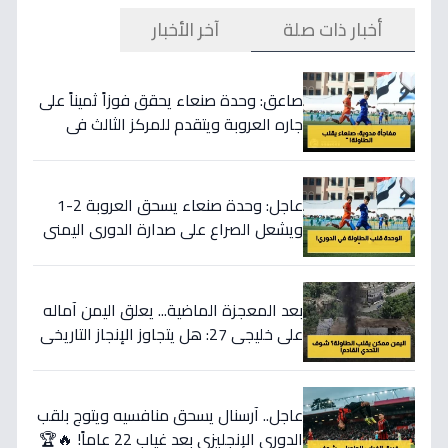
أخبار ذات صلة
آخر الأخبار
صاعق: وحدة صنعاء يحقق فوزاً ثميناً على
جاره العروبة ويتقدم للمركز الثالث في
الدوري اليمني!
عاجل: وحدة صنعاء يسحق العروبة 2-1
ويشعل الصراع على صدارة الدوري اليمني
بشكل غير متوقع!
بعد المعجزة الماضية... يعلق اليمن آماله
على خليجي 27: هل يتجاوز الإنجاز التاريخي
ويصنع المفاجأة الكبرى أمام الإمارات
والبحرين وقطر؟
عاجل.. آرسنال يسحق منافسيه ويتوج بلقب
الدوري الإنجليزي بعد غياب 22 عاماً! 🔥🏆