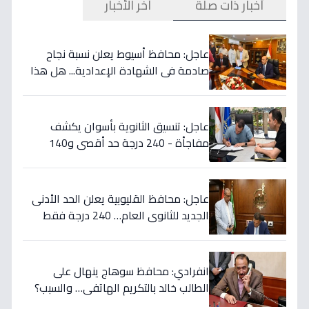
أخبار ذات صلة
آخر الأخبار
عاجل: محافظ أسيوط يعلن نسبة نجاح
صادمة في الشهادة الإعدادية... هل هذا
هو السبب الحقيقي؟
عاجل: تنسيق الثانوية بأسوان يكشف
مفاجأة - 240 درجة حد أقصى و140
أدنى... تفاصيل القرار التاريخي
عاجل: محافظ القليوبية يعلن الحد الأدنى
الجديد للثانوي العام… 240 درجة فقط
لمن سيتم قبولهم!
انفرادي: محافظ سوهاج ينهال على
الطالب خالد بالتكريم الهاتفي… والسبب؟
طفرة تعليمية تُسجّل 289 متفوقاً!