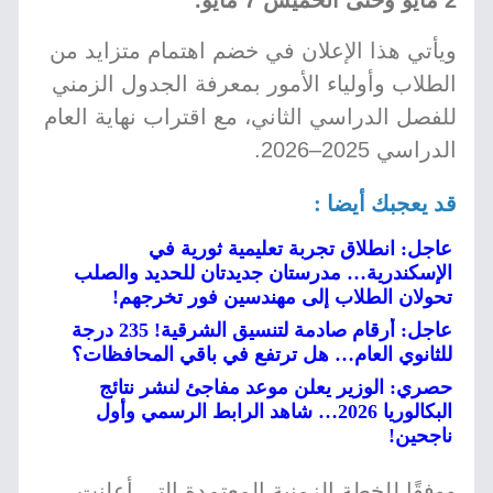
2 مايو وحتى الخميس 7 مايو.
ويأتي هذا الإعلان في خضم اهتمام متزايد من
الطلاب وأولياء الأمور بمعرفة الجدول الزمني
للفصل الدراسي الثاني، مع اقتراب نهاية العام
الدراسي 2025–2026.
قد يعجبك أيضا :
عاجل: انطلاق تجربة تعليمية ثورية في
الإسكندرية… مدرستان جديدتان للحديد والصلب
تحولان الطلاب إلى مهندسين فور تخرجهم!
عاجل: أرقام صادمة لتنسيق الشرقية! 235 درجة
للثانوي العام… هل ترتفع في باقي المحافظات؟
حصري: الوزير يعلن موعد مفاجئ لنشر نتائج
البكالوريا 2026… شاهد الرابط الرسمي وأول
ناجحين!
ووفقًا للخطة الزمنية المعتمدة التي أعلنت