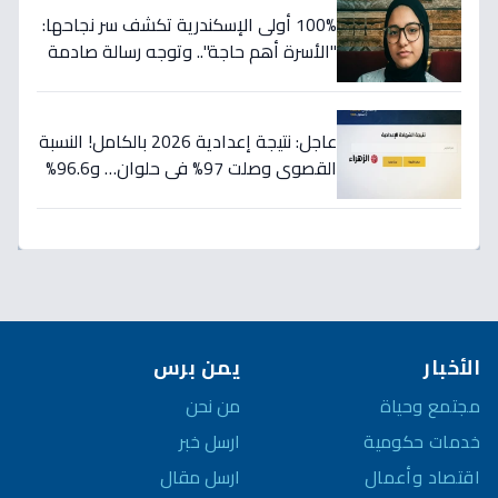
100% أولى الإسكندرية تكشف سر نجاحها:
"الأسرة أهم حاجة".. وتوجه رسالة صادمة
للطلاب: أبعدوا عن الحفظ واتبعوا خططي!
عاجل: نتيجة إعدادية 2026 بالكامل! النسبة
القصوى وصلت 97% في حلوان… و96.6%
لطلاب الصم وضعاف السمع تتصدر
المشهد
الأخبار
يمن برس
مجتمع وحياة
من نحن
خدمات حكومية
ارسل خبر
اقتصاد وأعمال
ارسل مقال