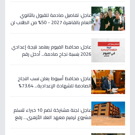
عاجل: تفاصيل صادمة للقبول بالثانوي
العام بالقاهرة 2027 - 50% من الطلاب لن
يلتحقوا بالقسم الأدبي!
عاجل: محافظ الفيوم يعتمد نتيجة إعدادي
2026 بنسبة نجاح صادمة... أدخل رقم
جلوسك الآن لمعرفة مصيرك الدراسي!
عاجل: محافظ أسيوط يعلن نسب النجاح
الصادمة للشهادة الإعدادية... 73.64%
للعامة و77.82% للمهنية!
عاجل: لجنة مشتركة تضم 10 خبراء تتسلم
مشروع ترميم معهد العلا الأزهري… رفع
كفاءته 100% لخدمة الطلاب (صور)