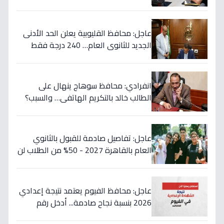
أدنى... تفاصيل القرار التاريخي
عاجل: محافظ القليوبية يعلن الحد الأدنى
الجديد للثانوي العام… 240 درجة فقط
لمن سيتم قبولهم!
انفرادي: محافظ سوهاج ينهال على
الطالب خالد بالتكريم الهاتفي… والسبب؟
طفرة تعليمية تُسجّل 289 متفوقاً!
عاجل: تفاصيل صادمة للقبول بالثانوي
العام بالقاهرة 2027 - 50% من الطلاب لن
يلتحقوا بالقسم الأدبي!
عاجل: محافظ الفيوم يعتمد نتيجة إعدادي
2026 بنسبة نجاح صادمة... أدخل رقم
جلوسك الآن لمعرفة مصيرك الدراسي!