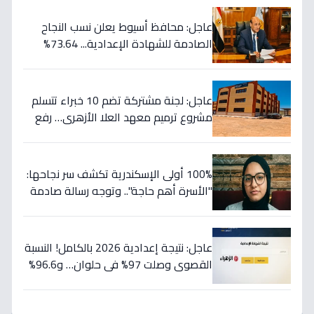
عاجل: محافظ أسيوط يعلن نسب النجاح
الصادمة للشهادة الإعدادية... 73.64%
للعامة و77.82% للمهنية!
عاجل: لجنة مشتركة تضم 10 خبراء تتسلم
مشروع ترميم معهد العلا الأزهري… رفع
كفاءته 100% لخدمة الطلاب (صور)
100% أولى الإسكندرية تكشف سر نجاحها:
"الأسرة أهم حاجة".. وتوجه رسالة صادمة
للطلاب: أبعدوا عن الحفظ واتبعوا خططي!
عاجل: نتيجة إعدادية 2026 بالكامل! النسبة
القصوى وصلت 97% في حلوان… و96.6%
لطلاب الصم وضعاف السمع تتصدر
المشهد