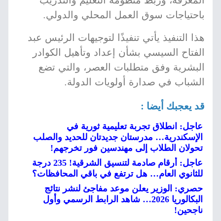
المعرفة، وربط منظومة التعليم والتدريب
باحتياجات سوق العمل المحلي والدولي.
هذا التنفيذ يأتي تنفيذًا لتوجيهات الرئيس عبد
الفتاح السيسي بشأن إعداد وتأهيل الكوادر
البشرية وفق متطلبات العصر، والتي تضع
الشباب في صدارة أولويات الدولة.
قد يعجبك أيضا :
عاجل: انطلاق تجربة تعليمية ثورية في
الإسكندرية… مدرستان جديدتان للحديد والصلب
تحولان الطلاب إلى مهندسين فور تخرجهم!
عاجل: أرقام صادمة لتنسيق الشرقية! 235 درجة
للثانوي العام… هل ترتفع في باقي المحافظات؟
حصري: الوزير يعلن موعد مفاجئ لنشر نتائج
البكالوريا 2026… شاهد الرابط الرسمي وأول
ناجحين!