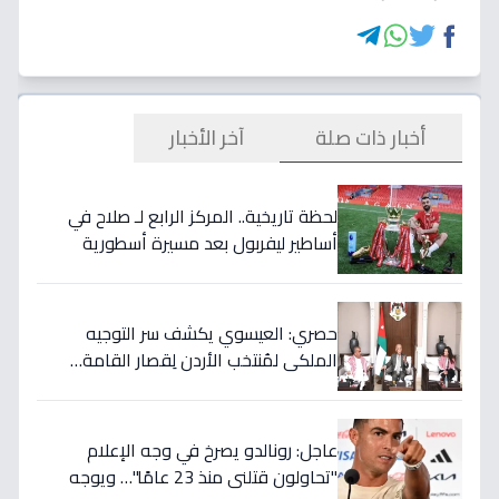
أخبار ذات صلة
آخر الأخبار
لحظة تاريخية.. المركز الرابع لـ صلاح في
أساطير ليفربول بعد مسيرة أسطورية
ستستمر للأجيال!
حصري: العيسوي يكشف سر التوجيه
الملكي لمُنتخب الأردن لِقصار القامة…
ويربطه بأحلام كأس العالم بالمغرب!
عاجل: رونالدو يصرخ في وجه الإعلام
"تحاولون قتلني منذ 23 عامًا"… ويوجه