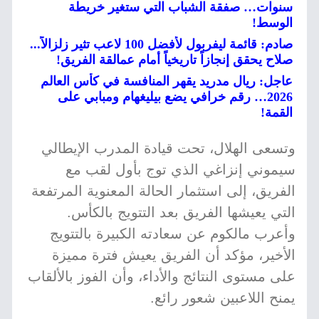
سنوات… صفقة الشباب التي ستغير خريطة
الوسط!
صادم: قائمة ليفربول لأفضل 100 لاعب تثير زلزالاً...
صلاح يحقق إنجازاً تاريخياً أمام عمالقة الفريق!
عاجل: ريال مدريد يقهر المنافسة في كأس العالم
2026… رقم خرافي يضع بيليغهام ومبابي على
القمة!
وتسعى الهلال، تحت قيادة المدرب الإيطالي
سيموني إنزاغي الذي توج بأول لقب مع
الفريق، إلى استثمار الحالة المعنوية المرتفعة
التي يعيشها الفريق بعد التتويج بالكأس.
وأعرب مالكوم عن سعادته الكبيرة بالتتويج
الأخير، مؤكد أن الفريق يعيش فترة مميزة
على مستوى النتائج والأداء، وأن الفوز بالألقاب
يمنح اللاعبين شعور رائع.