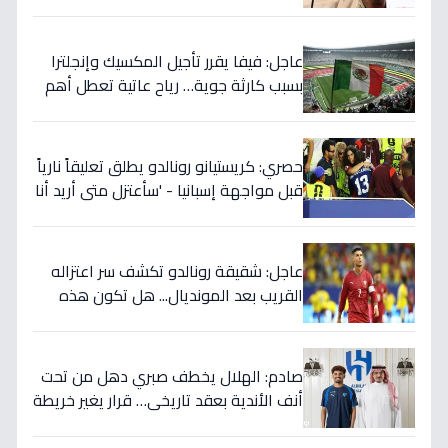
صدمة بالتهديد الخطير قبل معركة إسبانيا
الحاسمة!
عاجل: فيفا يقرر تأجيل المكسيك وإنجلترا
بسبب كارثة جوية… رياح عاتية تعطل أهم
مباريات العالم
حصري: كريستيانو رونالدو يطلق تعليقاً نارياً
قبل مواجهة إسبانيا - 'سأعتزل متى أريد أنا
وليس أنتم… نهاية عصر؟'
عاجل: شقيقة رونالدو تكشف سر اعتزاله
القريب بعد المونديال... هل تكون هذه
رقصته الأخيرة بالفعل؟
صادم: الهلال يخطف صبري دهل من تحت
أنف الأندية بعقد تاريخي… قرار يغير خريطة
الدوري 5 سنوات!