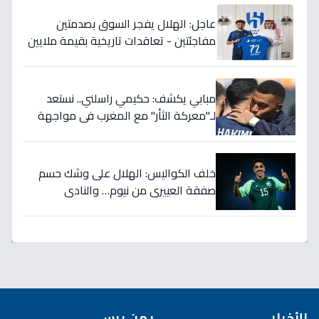
عاجل: الهلال يفجر السوق بصدمتين
مفاجئتين - تعاقدات تاريخية بقيمة ملايين
تضمن بطولات الموسم الجديد!
مبابي يكشف: حكيمي راسلني.. نستعد
لـ"معركة الثأر" مع المغرب في مواجهة
الثمانية بكأس العالم!
خلف الكواليس: الهلال على وشك حسم
صفقة العييري من نيوم… والنادي
المنافس قد يخسر المعركة!
الأخبار
يمن برس