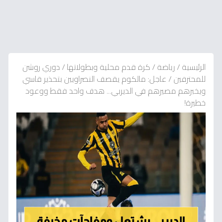
الرئيسية
/
رياضة
/
كرة قدم محلية وبطولاتها
/
دوري روشن
للمحترفين
/
عاجل: مالكوم يقصف النصراويين بتحذير قاسي
ويخبرهم مصيرهم في الديربي... هدف واحد فقط ووعود
خطيرة!