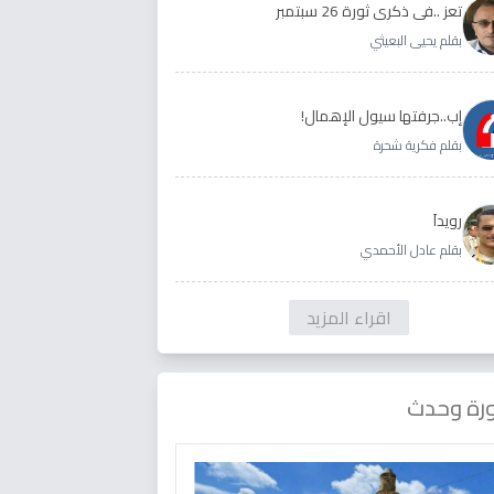
تعز ..في ذكرى ثورة 26 سبتمبر
بقلم يحيى البعيثي
إب..جرفتها سيول الإهمال!
بقلم فكرية شحرة
رويداَ
بقلم عادل الأحمدي
اقراء المزيد
رة وحدث