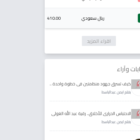
ريال سعودي
410.00
اقراء المزيد
بات وآراء
كيف تسرق جهود منظمتين في خطوة واحدة ..
الأجابة لدى رقية عبد الله الغولي وغدير طيره
بقلم ايمن عبدالباسط
الاحتباس الحراري للأخلاق.. رقية عبد الله الغولي
وغدير طيره نموذجا
بقلم ايمن عبدالباسط