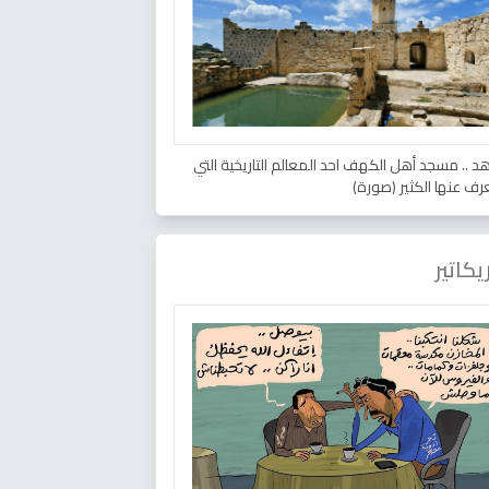
د .. مسجد أهل الكهف احد المعالم التاريخية التي
عرف عنها الكثير (صورة)
يكاتير