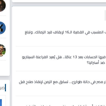
فيديو: مفاجأة: مصدر يكشف المتسبب في القضية الـ16 لإيقاف قيد الزمالك.. وتبلغ
عاجل: مواجهة تاريخية تُعاد فيها الحسابات بعد 13 عامًا... هل يُعيد الفراعنة السيناريو
ضد أستراليا؟
 مصر في حالة طوارئ… تسابق مع الزمن لإنقاذ صلاح قبل
صو