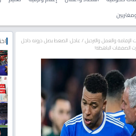
مغتربين
اخت
 الإقامة والعمل والترحيل
/
عاجل: الضغط يصل ذروته داخل
رث الصفقات الباهظة!