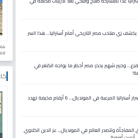
تراليا غداً بمشاركة صلاح وفتحي بعد تدريبات مكثفة في
يكشف زي منتخب مصر التاريخي أمام أستراليا… هذا السر
شاه
لات
لفزع… وخبير شهير يحذر: مصر أخطر ما يواجه الكنغر في
ة!
كار
حصري قبل مواجهة مصر: أسرار أستراليا المرعبة في المونديال… 6 أرقام مخيفة تهدد
 المفاجأة وتتصدر العالم في المونديال... عز الدين الكلاوي
أرعبت أوروبا!