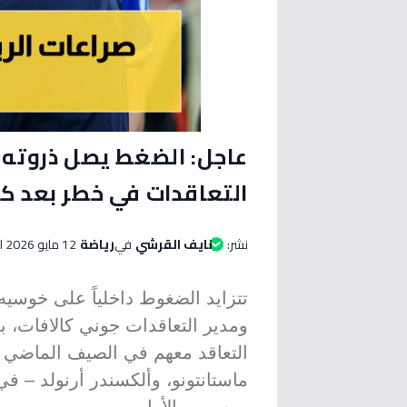
عاجل: الضغط يصل ذروته د
التعاقدات في خطر بعد ك
نشر:
نايف القرشي
في
رياضة
12 مايو 2026 الساعة 04:45 مساءاً
تتزايد الضغوط داخلياً على خوسيه 
ومدير التعاقدات جوني كالافات، ب
التعاقد معهم في الصيف الماضي –
ماستانتونو، وألكسندر أرنولد – ف