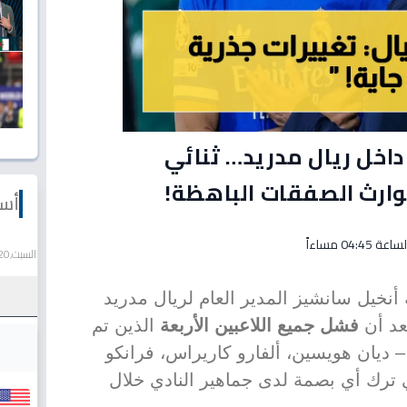
اخل ريال مدريد… ثنائي
وارث الصفقات الباهظة!
أسع
السبت,20 يونيو 2026
أنخيل سانشيز المدير العام لريال مدريد
عد أن
فشل جميع اللاعبين الأربعة
الذين تم
 ديان هويسين، ألفارو كاريراس، فرانكو
ي ترك أي بصمة لدى جماهير النادي خلال