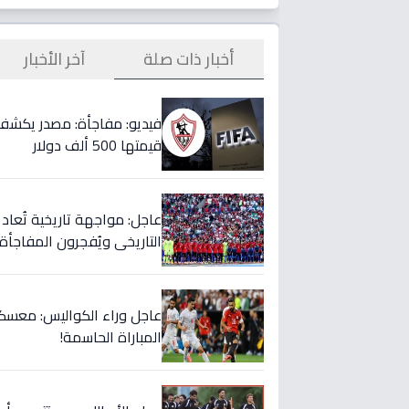
أخبار ذات صلة
آخر الأخبار
قيمتها 500 ألف دولار
التاريخي ويُفجرون المفاجأة 
عاجل وراء الكواليس: معسكر
المباراة الحاسمة!