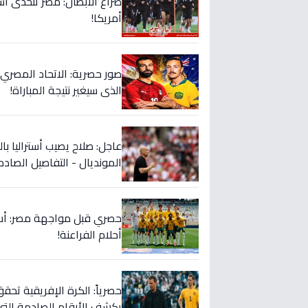
صراع الأبطال: مصر تتحدى أس
أمريكا!
صور حصرية: الاتحاد المصري 
الذي سيغير نتيجة المباراة!
عاجل: صلاح يصيب أستراليا با
المونديال - التفاصيل الصادم
أحلام الفراعنة!
حصرياً: الكرة الإفريقية تحقق
يكشف الأرقام الصادمة التي 