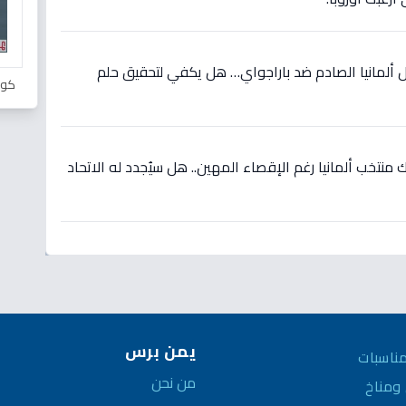
 ألمانيا الصادم ضد باراجواي… هل يكفي لتحقيق حلم
كور
نتخب ألمانيا رغم الإقصاء المهين.. هل سيُجدد له الاتحاد
يمن برس
ناسبات
من نحن
مناخ