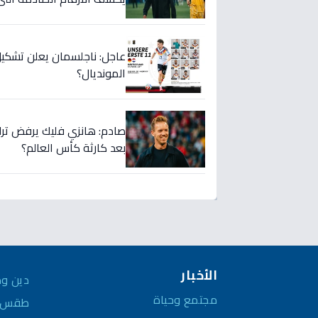
عاجل: ناجلسمان يعلن تشكيل
المونديال؟
صادم: هانزي فليك يرفض ترك م
بعد كارثة كأس العالم؟
الأخبار
دين وم
مجتمع وحياة
طقس و