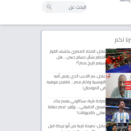
رنا لكم
عاجل: الاتحاد المصري يكشف القرار
الخطير بشأن حسام حسن… هل
سيغير تاريخ مصر؟!
عاجل: سر اللاعب الذي رفض أمه
التونسية واختار مصر… فانفجر موهبة
في المونديال!
صراحة نارية: سكالوني يفسر بكاء
ميسي الحقيقي… ويُقِر: 'مصر جعلتنا
نعاني كالحيوانات!'
عاجل: نصيحة نارية من أبو تريكة قبل