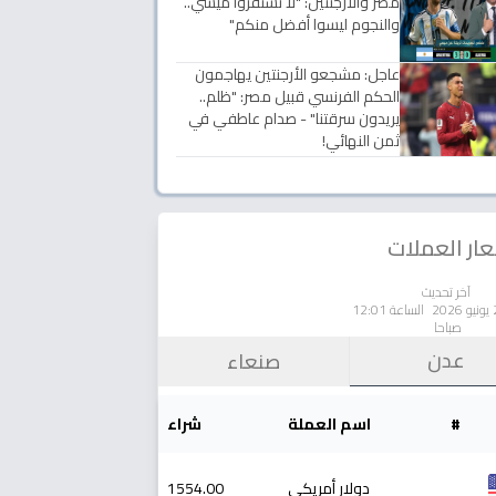
مصر والأرجنتين: "لا تستفزوا ميسي..
والنجوم ليسوا أفضل منكم"
عاجل: مشجعو الأرجنتين يهاجمون
الحكم الفرنسي قبيل مصر: "ظلم..
يريدون سرقتنا" - صدام عاطفي في
ثمن النهائي!
ار العملات
آخر تحديث
الساعة 12:01
صباحا
عدن
صنعاء
#
اسم العملة
شراء
دولار أمريكي
1554.00