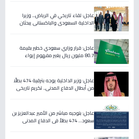
عاجل: لقاء تاريخي في الرياض... وزيرا
الداخلية السعودي والباكستاني يبحثان
خططاً مشتركة لمكافحة المخدرات!
عاجل: قرار وزاري سعودي خطير بقيمة
80.7 مليون ريال يغير مفهوم إيواء
العاملات المنزليات بشكل كامل
عاجل: وزير الداخلية يوجه بترقية 474 بطلًا
من أبطال الدفاع المدني.. تكريم تاريخي
لتضحياتهم
عاجل: بتوجيه مباشر من الأمير عبدالعزيز بن
سعود… 474 بطلاً في الدفاع المدني
يحصلون على الترقيات - قرارات حمود الفرج
تكرم جهودهم!