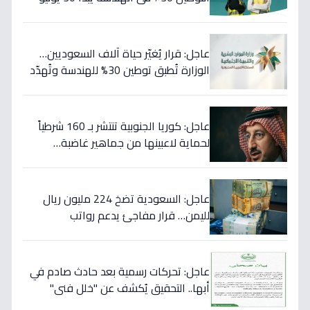
46 مهنة على خط النار!
عاجل: قرار يُغيّر حياة آلاف السعوديين…
الوزارة تُطبق توطين 30% للهندسة وتُهدّد
المخالفين بالعقوبات!
عاجل: كوريا الجنوبية تنتشر بـ 160 شرطياً
لحماية لاعبينها من جماهير غاضبة…
والتهديدات تصل حد الاغتيال!
عاجل: السعودية تضخ 224 مليون ريال
لليمن… قرار مفاجئ يدعم رواتب
الموظفين ويستهدف استقرار العملة!
عاجل: تحركات رسمية بعد حادث صادم في
أبها.. التحقيق يُكشف عن "خلل فني"
ويؤكد تقديم الرعاية للمصابين!