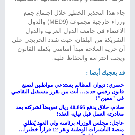
جاء هذا التحذير الخطير خلال اجتماع جمع
وزراء خارجية مجموعة (MED9) والدول
الأعضاء في جامعة الدول العربية والدول
الشريكة من البلقان، حيث شدد الخريجي على
أن حرية الملاحة مبدأ أساسي يكفله القانون
ويجب احترامه والحفاظ عليه.
قد يعجبك أيضا :
حصري: ديوان المظالم يستدعي مواطنين لصنع
قانون رقمي جديد… أنت من تقرر مستقبل التقاضي
في "معين"!
صادم: حلاق يدفع 40,866 ريال تعويضاً لشركته بعد
مغادرته العمل قبل نهاية العقد!
عاجل: مجلس الوزراء برئاسة ولي العهد يُطلق
منصة التأشيرات الوطنية ويقر 12 قراراً خطيراً…