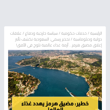
الرئيسية
/
خدمات حكومية
/
سياسة خارجية ودفاع
/
علاقات
دولية ودبلوماسية
/
تحذير رسمي: السعودية تكشف تأثير
إغلاق مضيق هرمز… أزمة غذاء عالمية تلوح في الأفق!