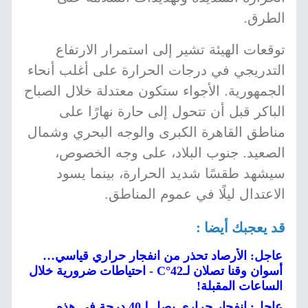
الطرق.
توقعات الهيئة تشير إلى استمرار الارتفاع
التدريجي في درجات الحرارة على أغلب أنحاء
الجمهورية. الأجواء ستكون معتدلة خلال الصباح
الباكر قبل أن تتحول إلى حارة نهارًا على
مناطق القاهرة الكبرى والوجه البحري وشمال
الصعيد. جنوب البلاد، على وجه الخصوص،
سيشهد طقسًا شديد الحرارة، بينما يسود
الاعتدال ليلًا في عموم المناطق.
قد يعجبك أيضا :
عاجل: الأرصاد تحذر من انفجار حراري قياسي…
أسوان وقنا تصلان لـ42°C - احتياطات ضرورية خلال
الساعات المقبلة!
عاجل: انفجار حراري يصل لـ40 درجة في هذه