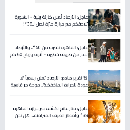
عاجل: الأرصاد تُعلن كارثة بيئية - الشبورة
تلاحقكم مع حرارة جارّة تصل لـ38°!
عاجل: القاهرة تقترب من 40°.. والأرصاد
تحذر من ظروف خطيرة - أتربة ورياح 60 كم
تشل حركة عدة محافظات!
🚨 تقرير صادم: الأرصاد تعلن رسمياً 'لا
عودة للحرارة المنخفضة'.. موجة حر قاسية
تستمر 7 أيام - الأقصر وأسوان تصل 43°C
عاجل: منار غانم تكشف سر حرارة القاهرة
38° وأمطار الصيف المتزامنة… هل نحن
أمام "صيف استثنائي" بسبب التغيرات
المناخية؟