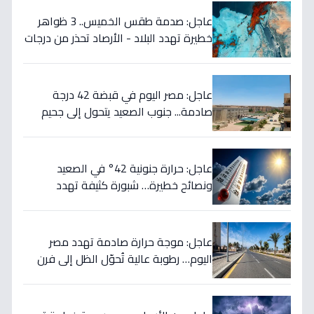
عاجل: صدمة طقس الخميس.. 3 ظواهر
خطيرة تهدد البلاد - الأرصاد تحذر من درجات
حرارة صادمة تصل 42° والرمال والأتربة
تتسبب في حالة هستيريا!
عاجل: مصر اليوم في قبضة 42 درجة
صادمة... جنوب الصعيد يتحول إلى جحيم
حقيقي - نصائح للبقاء على قيد الحياة!
عاجل: حرارة جنونية 42° في الصعيد
ونصائح خطيرة… شبورة كثيفة تهدد
القاهرة ومحافظات!
عاجل: موجة حرارة صادمة تهدد مصر
اليوم… رطوبة عالية تُحوّل الظل إلى فرن
ساخن! تعرف على درجة حرارة مدينتك