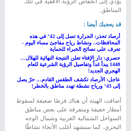
يؤدي إلى انخفاض الرؤية الأفقية في تلك
المناطق.
قد يعجبك أيضا :
أرصاد تحذر: الحرارة تصل إلى 42° في هذه
المحافظات.. ونشاط رياح مفاجئ مساء اليوم -
تعرف على نصائح الخبراء للحماية
حصري: دار الإفتاء تعلن النتيجة النهائية للهلال…
1448 يبدأ غداً وتفاصيل الرؤية الشرعية للعام
الهجري الجديد!
عاجل: الأرصاد تكشف الطقس القادم… حرّ يصل
إلى 43° ورياح نشطة تهدد مناطق بالخطر!
أضافت الهيئة أن هناك فرصًا ضعيفة لسقوط
أمطار خفيفة ومتفرقة على بعض مناطق
السواحل الشمالية الغربية وشمال الوجه
البحري. كما ستشهد أغلب الأنحاء نشاطًا