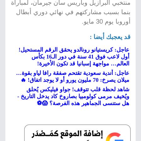
منتخبي البرازيل وباريس سان جيرمان، لمباراة
بنما بسبب مشاركتهم في نهائي دوري أبطال
أوروبا يوم 30 مايو.
قد يعجبك أيضا :
عاجل: كريستيانو رونالدو يحقق الرقم المستحيل!
أول لاعب فوق 41 سنة في دور الـ16 بكأس
العالم… مواجهة إسبانيا قد تكون الأخيرة!
عاجل: أندية سعودية تقتحم صفقة رافا لياو بقوة…
ميلان يصرخ: 70 مليون يورو أو لا يوجد اتفاق! 🔥
شاهد لحظة قلب تتوقف! جواو فيليكس يُحلق
ويُخيف مرمى كولومبيا بصاروخ كاد يدخل التاريخ -
هل ستنسى الجماهير هذه الفرصة؟ 😱⚽