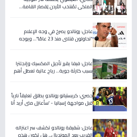
الملكي لمُنتخب الأردن لِقصار القامة…
ويربطه بأحلام كأس العالم بالمغرب!
عاجل: رونالدو يصرخ في وجه الإعلام
"تحاولون قتلني منذ 23 عامًا"… ويوجه
صدمة بالتهديد الخطير قبل معركة إسبانيا
الحاسمة!
عاجل: فيفا يقرر تأجيل المكسيك وإنجلترا
بسبب كارثة جوية… رياح عاتية تعطل أهم
مباريات العالم
حصري: كريستيانو رونالدو يطلق تعليقاً نارياً
قبل مواجهة إسبانيا - 'سأعتزل متى أريد أنا
وليس أنتم… نهاية عصر؟'
عاجل: شقيقة رونالدو تكشف سر اعتزاله
القريب بعد المونديال... هل تكون هذه