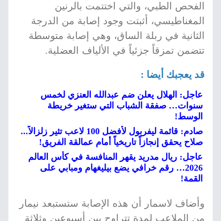
الفحص الطبي، والتي اختتمت بالرنين
المغناطيسي، أثبتت وجود إصابة من الدرجة
الثانية في ربلة الساق، وهي إصابة متوسطة
تتضمن تمزقاً جزئياً في الألياف العضلية.
قد يعجبك أيضا :
عاجل: الهلال يعلن ضم عبدالله العنزي لخمس
سنوات… صفقة الشباب التي ستغير خريطة
الوسط!
صادم: قائمة ليفربول لأفضل 100 لاعب تثير زلزالاً...
صلاح يحقق إنجازاً تاريخياً أمام عمالقة الفريق!
عاجل: ريال مدريد يقهر المنافسة في كأس العالم
2026… رقم خرافي يضع بيليغهام ومبابي على
القمة!
وأضاف لاسمار أن هذه الإصابة ستستبعد نيمار
من الملاعب لمدة تتراوح بين أسبوعين وثلاثة