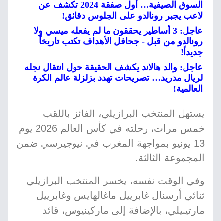
السوق الصيفية… أول صفقة 2024 تكشف عن
لاعب يجبر رونالدو على الجلوس دقائق!
عاجل: 3 أساطير يحققون ما لم يفعله ميسي ولا
رونالدو من قبل - جحافل الأهداف تكتب تاريخاً
جديداً!
عاجل: والد هالاند يكشف الحقيقة حول انتقال نجله
لريال مدريد… تصريحات تهدد بزلزلة عالم الكرة
العالمية!
يستهل المنتخب البرازيلي، الفائز باللقب
خمس مرات، رحلته في كأس العالم 2026 يوم
13 يونيو بمواجهة المغرب في نيوجيرسي ضمن
المجموعة الثالثة.
وفي الوقت نفسه، يخسر المنتخب البرازيلي
ثنائي أرسنال غابرييل ماغالهايس وغابرييل
مارتينيلي، بالإضافة إلى ماركينيوس، قائد