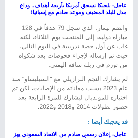
عاجل: بلجيكا تسحق أمريكا بأربعة أهداف.. وداع
مذل للبلد المضيف وموعد صادم مع إسبانيا!
وانضم نيمار، الذي سجل 79 هدفاً في 128
مباراة دولية، إلى المنتخب يوم الثلاثاء، لكنه
غاب عن أول حصة تدريبية في اليوم التالي،
حيث تم إرساله لإجراء فحوصات بعد شكواه
من تورم في ربلة ساقه اليمنى.
لم يشارك النجم البرازيلي مع "السيليساو" منذ
عام 2023 بسبب معاناته من الإصابات، لكن تم
اختياره للمونديال ليشارك للمرة الرابعة بعد
حضور بطولات 2014 و2018 و2022.
قد يعجبك أيضا :
عاجل: إعلان رسمي صادم من الاتحاد السعودي يهز