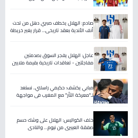
رقصته الأخيرة بالفعل؟
صادم: الهلال يخطف صبري دهل من تحت
أنف الأندية بعقد تاريخي… قرار يغير خريطة
الدوري 5 سنوات!
عاجل: الهلال يفجر السوق بصدمتين
مفاجئتين - تعاقدات تاريخية بقيمة ملايين
تضمن بطولات الموسم الجديد!
مبابي يكشف: حكيمي راسلني.. نستعد
لـ"معركة الثأر" مع المغرب في مواجهة
الثمانية بكأس العالم!
خلف الكواليس: الهلال على وشك حسم
صفقة العييري من نيوم… والنادي
المنافس قد يخسر المعركة!