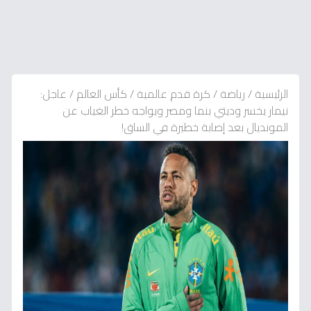
الرئيسية
/
رياضة
/
كرة قدم عالمية
/
كأس العالم
/
عاجل:
نيمار يخسر وديتي بنما ومصر ويواجه خطر الغياب عن
المونديال بعد إصابة خطيرة في الساق!