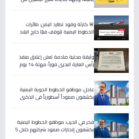
الجنوب حتى الشمال!
🚨 كارثة وقود تطارد اليمن: طائرات
الخطوط اليمنية تتوقف فنيًا خارج البلاد
للتزود… هل ستسقط الرحلات الدولية؟
وثيقة محلية صادمة تعلن إغلاق منفذ
رأس العارة البحري فوراً: مهلة 14 يوم
تنتهي 20 يونيو… هل حزمت شحنتك؟!
عاجل: موظفو الخطوط الجوية اليمنية
يكشفون صموداً أسطورياً في الذكرى
الخامسة… كيف بقيت الطائرات تحلق وسط
الحرب؟
فخر في الحرب: موظفو الخطوط اليمنية
يكشفون إنجازات صمود شركتهم خلال 5
سنوات… تدمير طائرات واحتجاز أموال لم