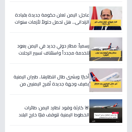
يوقفهم!
عاجل: اليمن تعلن حكومة جديدة بقيادة
الزنداني... هل تحمل حلولاً لأزمات سنوات
الحرب؟
رسمياً: مطار دولي جديد في اليمن يعود
للخدمة مجدداً واستئناف تسيير الرحلات
الجوية بعد 11 سنة من التوقف !!
أخيرًا وبشرى طال انتظارها.. طيران اليمنية
يضيف وجهة جديدة تُفرح اليمنيين من
الجنوب حتى الشمال!
🚨 كارثة وقود تطارد اليمن: طائرات
الخطوط اليمنية تتوقف فنيًا خارج البلاد
للتزود… هل ستسقط الرحلات الدولية؟