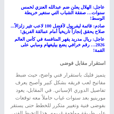
عاجل: الهلال يعلن ضم عبدالله العنزي لخمس
سنوات… صفقة الشباب التي ستغير خريطة
الوسط!
صادم: قائمة ليفربول لأفضل 100 لاعب تثير زلزالاً...
صلاح يحقق إنجازاً تاريخياً أمام عمالقة الفريق!
عاجل: ريال مدريد يقهر المنافسة في كأس العالم
2026… رقم خرافي يضع بيليغهام ومبابي على
القمة!
استقرار مقابل فوضى
يتميز فليك باستقرار فني واضح، حيث ضبط
مفاتيح لعب فريقه بشكل كبير وأصبح يعرف
تفاصيل الدوري الإسباني. في المقابل، يعود
مورينيو بعد سنوات غياب حاملاً معه توقعات
بفوضى فنية وتغيير متكرر للخطط حتى يستقر
على طريقة مواجهة غريمه. هذا التخبط الفني