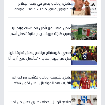
عاجل: رونالدو يصرخ في وجه الإعلام
"تحاولون قتلني منذ 23 عامًا"… ويوجه
صدمة بالتهديد الخطير قبل معركة إسبانيا
الحاسمة!
عاجل: فيفا يقرر تأجيل المكسيك وإنجلترا
بسبب كارثة جوية… رياح عاتية تعطل أهم
مباريات العالم
حصري: كريستيانو رونالدو يطلق تعليقاً نارياً
قبل مواجهة إسبانيا - 'سأعتزل متى أريد أنا
وليس أنتم… نهاية عصر؟'
عاجل: شقيقة رونالدو تكشف سر اعتزاله
القريب بعد المونديال... هل تكون هذه
رقصته الأخيرة بالفعل؟
صادم: الهلال يخطف صبري دهل من تحت