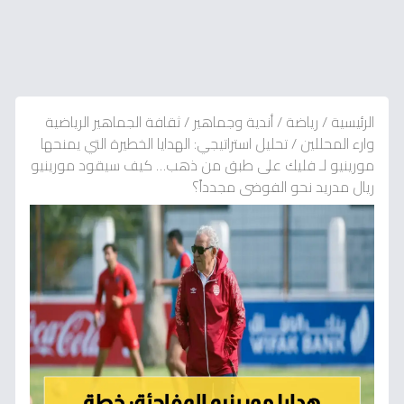
الرئيسية
/
رياضة
/
أندية وجماهير
/
ثقافة الجماهير الرياضية
وارء المحللين
/
تحليل استراتيجي: الهدايا الخطيرة التي يمنحها
مورينيو لـ فليك على طبق من ذهب… كيف سيقود مورينيو
ريال مدريد نحو الفوضى مجدداً؟