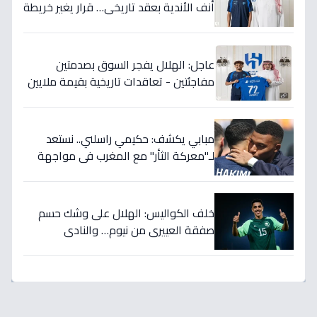
أنف الأندية بعقد تاريخي… قرار يغير خريطة
الدوري 5 سنوات!
عاجل: الهلال يفجر السوق بصدمتين
مفاجئتين - تعاقدات تاريخية بقيمة ملايين
تضمن بطولات الموسم الجديد!
مبابي يكشف: حكيمي راسلني.. نستعد
لـ"معركة الثأر" مع المغرب في مواجهة
الثمانية بكأس العالم!
خلف الكواليس: الهلال على وشك حسم
صفقة العييري من نيوم… والنادي
المنافس قد يخسر المعركة!