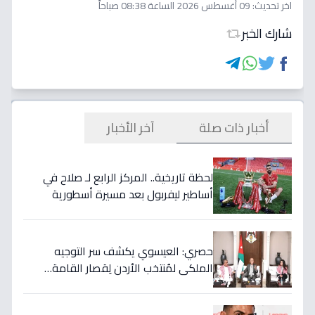
اخر تحديث:
09 أغسطس 2026 الساعة 08:38 صباحاً
شارك الخبر
أخبار ذات صلة
آخر الأخبار
لحظة تاريخية.. المركز الرابع لـ صلاح في
أساطير ليفربول بعد مسيرة أسطورية
ستستمر للأجيال!
حصري: العيسوي يكشف سر التوجيه
الملكي لمُنتخب الأردن لِقصار القامة…
ويربطه بأحلام كأس العالم بالمغرب!