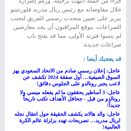
جزءاً من حملة انتهت برحيله. ورغم إصراره
خلال مفاوضاته مع رئيس ريال مدريد فلورنتينو
بيريز على تعيين متحدث رسمي للفريق لتجنب
الصراعات، يتوقع المراقبون أن يجد معارضين
لم ينسوا فترته الأولى، مما قد يفتح باب
صراعات جديدة.
قد يعجبك أيضا :
عاجل: إعلان رسمي صادم من الاتحاد السعودي يهز
السوق الصيفية… أول صفقة 2024 تكشف عن
لاعب يجبر رونالدو على الجلوس دقائق!
عاجل: 3 أساطير يحققون ما لم يفعله ميسي ولا
رونالدو من قبل - جحافل الأهداف تكتب تاريخاً
جديداً!
عاجل: والد هالاند يكشف الحقيقة حول انتقال نجله
لريال مدريد… تصريحات تهدد بزلزلة عالم الكرة
العالمية!