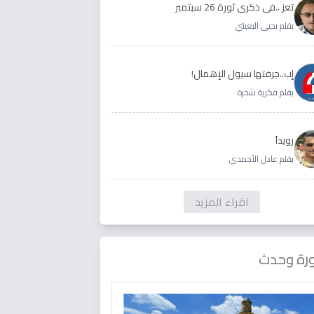
تعز ..في ذكرى ثورة 26 سبتمبر
بقلم يحيى البعيثي
إب..جرفتها سيول الإهمال!
بقلم فكرية شحرة
رويداَ
بقلم عادل الأحمدي
اقراء المزيد
رة وحدث