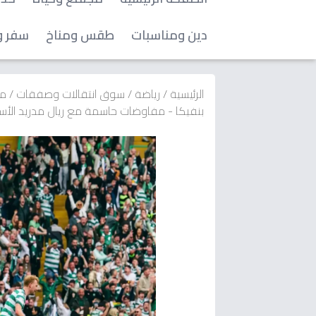
دين ومناسبات
طقس ومناخ
سفر و
الرئيسية
/
رياضة
/
سوق انتقالات وصفقات
/
مي
بنفيكا - مفاوضات حاسمة مع ريال مدريد الأسب