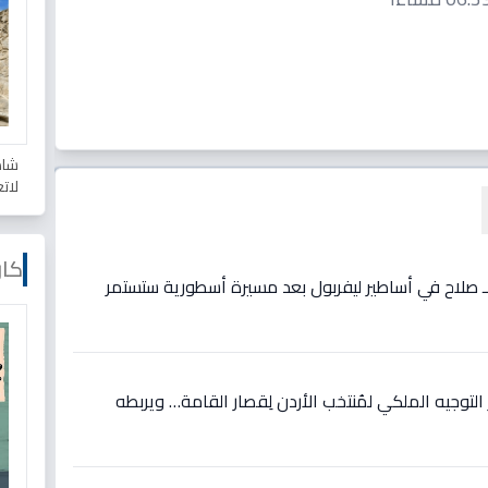
شاه
لات
كار
ع لـ صلاح في أساطير ليفربول بعد مسيرة أسطورية ستستمر
وجيه الملكي لمُنتخب الأردن لِقصار القامة… ويربطه