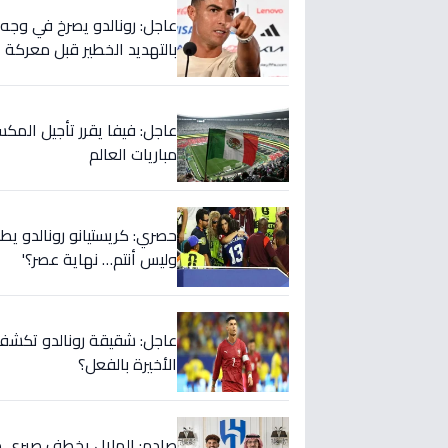
بالتهديد الخطير قبل معركة إ
عاجل: فيفا يقرر تأجيل المك
مباريات العالم
حصري: كريستيانو رونالدو يطلق
وليس أنتم… نهاية عصر؟'
عاجل: شقيقة رونالدو تكشف س
الأخيرة بالفعل؟
صادم: الهلال يخطف صبري ده