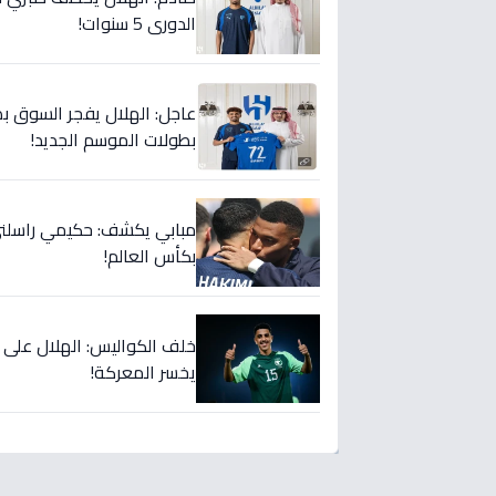
الدوري 5 سنوات!
عاجل: الهلال يفجر السوق بص
بطولات الموسم الجديد!
مبابي يكشف: حكيمي راسلني..
بكأس العالم!
خلف الكواليس: الهلال على
يخسر المعركة!