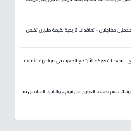
دمتين مفاجئتين - تعاقدات تاريخية بقيمة ملايين تضمن
 نستعد لـ"معركة الثأر" مع المغرب في مواجهة الثمانية
 وشك حسم صفقة العييري من نيوم… والنادي المنافس قد