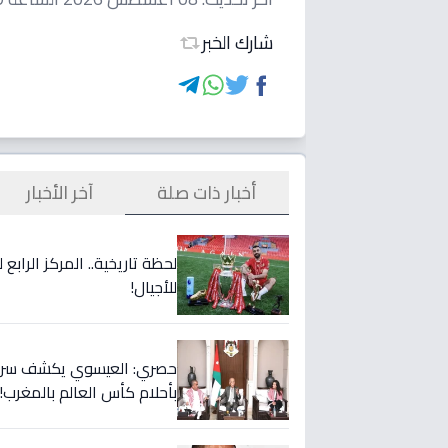
شارك الخبر
أخبار ذات صلة
آخر الأخبار
لحظة تاريخية.. المركز الراب
للأجيال!
حصري: العيسوي يكشف سر الت
بأحلام كأس العالم بالمغرب!