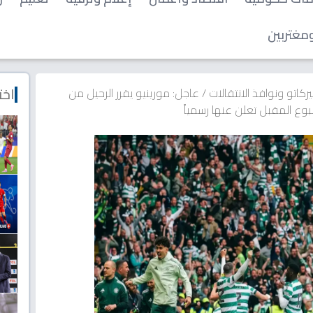
مغتربين
اخت
ركاتو ونوافذ الانتقالات
/
عاجل: مورينيو يقرر الرحيل من
وع المقبل تعلن عنها رسمياً