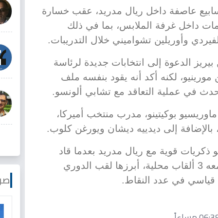
ابيع عاصفة داخل ريال مدريد، عقب خسارة
زمات داخل غرفة الملابس، بما في ذلك
يردي وأوريلين تشواميني خلال التدريبات.
ريز الدعوة إلى انتخابات جديدة لرئاسة
 مورينيو، لكنه أكد أنه يقود بنفسه ملف
حدث في عملية التعاقد مع تشابي ألونسو.
اوريسيو بوكيتينو، مدرب منتخب أميركا،
 بالإضافة إلى ديدييه ديشان ويورغن كلوب.
و ذكريات قوية مع ريال مدريد بعدما قاد
الفريق بين 2010 و2013، وحقق معه 3 ألقاب محلية، أبرزها لقب الدوري
صو