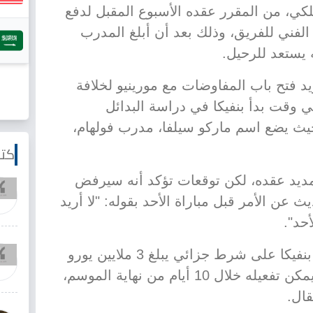
ملكي، من المقرر عقده الأسبوع المقبل لدفع
الفني للفريق، وذلك بعد أن أبلغ المدرب
ه يستعد للرحيل.
د فتح باب المفاوضات مع مورينيو لخلافة
ي وقت بدأ بنفيكا في دراسة البدائل
حيث يضع اسم ماركو سيلفا، مدرب فولهام،
كتا
تمديد عقده، لكن توقعات تؤكد أنه سيرفض
عن الأمر قبل مباراة الأحد بقوله: "لا أريد
أحد".
ويحتوي العقد الحالي للمدرب مع بنفيكا على شرط جزائي يبلغ 3 ملايين يورو
صافي، أو 6 ملايين يورو إجمالي، يمكن تفعيله خلال 10 أيام من نهاية الموسم،
ال.