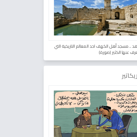
د .. مسجد أهل الكهف احد المعالم التاريخية التي
عرف عنها الكثير (صورة)
يكاتير