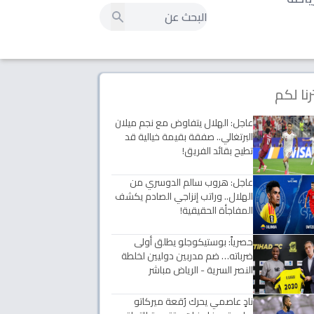
رنا لكم
عاجل: الهلال يتفاوض مع نجم ميلان
البرتغالي.. صفقة بقيمة خيالية قد
تطيح بقائد الفريق!
عاجل: هروب سالم الدوسري من
الهلال.. وراتب إنزاجي الصادم يكشف
المفاجأة الحقيقية!
حصرياً: بوستيكوجلو يطلق أولى
ضرباته… ضم مدربين دوليين لخلطة
النصر السرية - الرياض مباشر
نادٍ عاصمي يحرك رُقعة ميركاتو