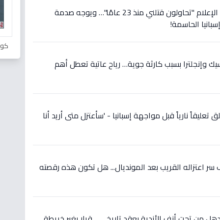
عاجل: رونالدو يصرخ في وجه الإعلام "تحاولون قتلني منذ 23 عامًا"… ويوجه صدمة
سبانيا الحاسمة!
كور
سيك وإنجلترا بسبب كارثة جوية… رياح عاتية تعطل أهم
 تعليقاً نارياً قبل مواجهة إسبانيا - 'سأعتزل متى أريد أنا
ر اعتزاله القريب بعد المونديال... هل تكون هذه رقصته
ل من تحت أنف الأندية بعقد تاريخي… قرار يغير خريطة