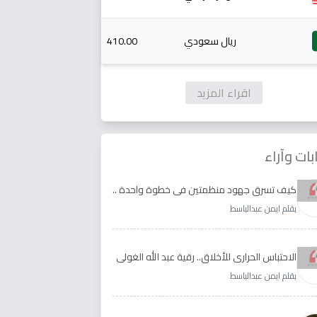
ريال سعودي
410.00
اقراء المزيد
بات وآراء
كيف تسرق جهود منظمتين في خطوة واحدة ..
الأجابة لدى رقية عبد الله الغولي وغدير طيره
بقلم ايمن عبدالباسط
الاحتباس الحراري للأخلاق.. رقية عبد الله الغولي
وغدير طيره نموذجا
بقلم ايمن عبدالباسط