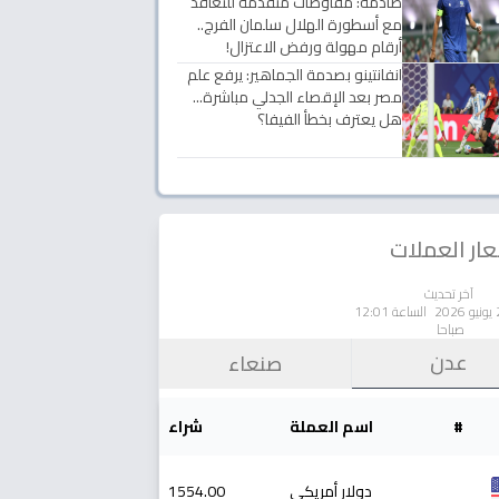
صادمة: مفاوضات متقدمة للتعاقد
مع أسطورة الهلال سلمان الفرج..
أرقام مهولة ورفض الاعتزال!
انفانتينو بصدمة الجماهير: يرفع علم
مصر بعد الإقصاء الجدلي مباشرة...
هل يعترف بخطأ الفيفا؟
ار العملات
آخر تحديث
الساعة 12:01
صباحا
عدن
صنعاء
#
اسم العملة
شراء
دولار أمريكي
1554.00