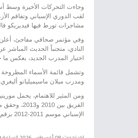
وجاءت التحركات الأخيرة وسط أس
لقب الدوري الإسباني وتفاقم الأ
مشاجرات تورط فيها فيديريكو فالف
وفي مؤتمر صحافي مفاجئ، أعلن بي
النادي، متجنباً الحديث المباشر عن
اختيار المدرب الجديد، بعكس ما 
وتشمل قائمة الأسماء المطروحة م
ومدرب ميلان ماسيميليانو أليغري،
ومن المثير للاهتمام، يحمل موريني
الإسباني موسم 2011-2012 برقم قياسي في عدد النقاط.
اخر تحديث:
08 أغسطس 2026 الساعة 06:39 مساءاً