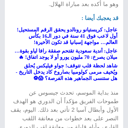
وهو ما أكده بعد مباراة الهلال.
قد يعجبك أيضا :
عاجل: كريستيانو رونالدو يحقق الرقم المستحيل!
أول لاعب فوق 41 سنة في دور الـ16 بكأس
العالم… مواجهة إسبانيا قد تكون الأخيرة!
عاجل: أندية سعودية تقتحم صفقة رافا لياو بقوة…
ميلان يصرخ: 70 مليون يورو أو لا يوجد اتفاق! 🔥
شاهد لحظة قلب تتوقف! جواو فيليكس يُحلق
ويُخيف مرمى كولومبيا بصاروخ كاد يدخل التاريخ -
هل ستنسى الجماهير هذه الفرصة؟ 😱⚽
منذ بداية الموسم، تحدث جيسوس عن
طموحات الفريق مؤكداً أن الدوري هو الهدف
الأول وأبطال آسيا 2 تأتي بعد ذلك. اليوم، يقف
النصر على بعد خطوات من معانقة اللقب
القاري، وأيام قليلة من معانقة لقب الدوري