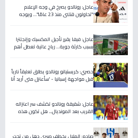
عاجل: رونالدو يصرخ في وجه الإعلام
"تحاولون قتلني منذ 23 عامًا"… ويوجه
صدمة بالتهديد الخطير قبل معركة إسبانيا
الحاسمة!
عاجل: فيفا يقرر تأجيل المكسيك وإنجلترا
بسبب كارثة جوية… رياح عاتية تعطل أهم
مباريات العالم
حصري: كريستيانو رونالدو يطلق تعليقاً نارياً
قبل مواجهة إسبانيا - 'سأعتزل متى أريد أنا
وليس أنتم… نهاية عصر؟'
عاجل: شقيقة رونالدو تكشف سر اعتزاله
القريب بعد المونديال... هل تكون هذه
رقصته الأخيرة بالفعل؟
صادم: الهلال يخطف صبري دهل من تحت