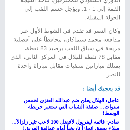
الدوري السعودي للمحترفين، لتأخذ النتيجة
القمة إلى 1 - 1، ويؤجل حسم اللقب إلى
الجولة المقبلة.
وكان النصر قد تقدم في الشوط الأول عبر
مدافعه محمد سيماكان، محافظاً على أفضلية
مريحة في سباق اللقب برصيد 83 نقطة،
مقابل 78 نقطة للهلال في المركز الثاني، الذي
يمتلك مباراتين متبقيات مقابل مباراة واحدة
للنصر.
قد يعجبك أيضا :
عاجل: الهلال يعلن ضم عبدالله العنزي لخمس
سنوات… صفقة الشباب التي ستغير خريطة
الوسط!
صادم: قائمة ليفربول لأفضل 100 لاعب تثير زلزالاً...
صلاح يحقق إنجازاً تاريخياً أمام عمالقة الفريق!