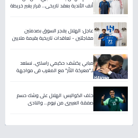
أنف الأندية بعقد تاريخي… قرار يغير خريطة
الدوري 5 سنوات!
عاجل: الهلال يفجر السوق بصدمتين
مفاجئتين - تعاقدات تاريخية بقيمة ملايين
تضمن بطولات الموسم الجديد!
مبابي يكشف: حكيمي راسلني.. نستعد
لـ"معركة الثأر" مع المغرب في مواجهة
الثمانية بكأس العالم!
خلف الكواليس: الهلال على وشك حسم
صفقة العييري من نيوم… والنادي
المنافس قد يخسر المعركة!