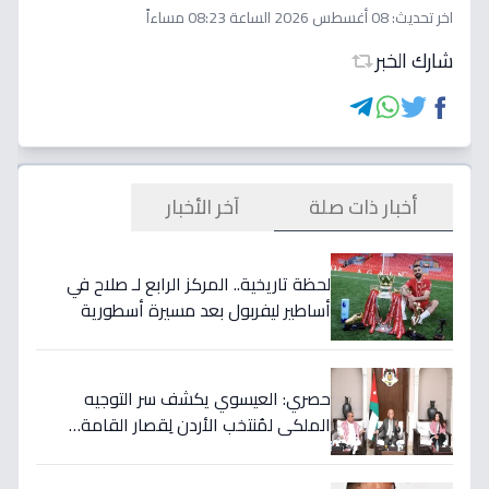
اخر تحديث:
08 أغسطس 2026 الساعة 08:23 مساءاً
شارك الخبر
أخبار ذات صلة
آخر الأخبار
لحظة تاريخية.. المركز الرابع لـ صلاح في
أساطير ليفربول بعد مسيرة أسطورية
ستستمر للأجيال!
حصري: العيسوي يكشف سر التوجيه
الملكي لمُنتخب الأردن لِقصار القامة…
ويربطه بأحلام كأس العالم بالمغرب!