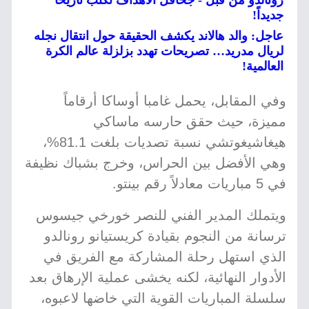
رونالدو من قبل - جحافل الأهداف تكتب تاريخاً
جديداً!
عاجل: والد هالاند يكشف الحقيقة حول انتقال نجله
لريال مدريد… تصريحات تهدد بزلزلة عالم الكرة
العالمية!
وفي المقابل، يحمل غامبا أوساكا أرقاماً
مميزة، حيث حقق حارسه ماساكي
هيغاشيغوتشي نسبة تصديات بلغت 81.1%،
وهي الأفضل بين الحراس، وخرج بشباك نظيفة
في 5 مباريات معادلاً رقم بينتو.
ويتملك المدير الفني للنصر خورخي جيسوس
ترسانة من النجوم بقيادة كريستيانو رونالدو
الذي استهل رحلة المشاركة مع الفريق في
الأدوار النهائية، لكنه يخشى عملية الإرهاق بعد
سلسلة المباريات القوية التي خاضها لاعبوه،