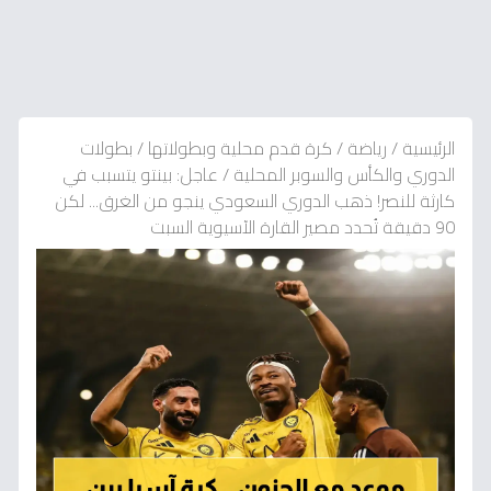
الرئيسية
/
رياضة
/
كرة قدم محلية وبطولاتها
/
بطولات
الدوري والكأس والسوبر المحلية
/
عاجل: بينتو يتسبب في
كارثة للنصر! ذهب الدوري السعودي ينجو من الغرق... لكن
90 دقيقة تُحدد مصير القارة الآسيوية السبت