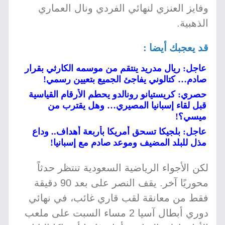
وفايز العنزي لنهائي الفردي ونال العماري
الذهبية.
قد يعجبك أيضا :
عاجل: ريال مدريد ينتقم من موسمه الكارثي بقرار
صادم… كتالوني يفاجئ الجميع بتعيين رسمي!
حصري: كريستيانو رونالدو يحطم الأرقام القياسية
قبل لقاء إسبانيا المصيري… وهل يقترب من
ميسي؟!
عاجل: بلجيكا تسحق أمريكا بأربعة أهداف.. وداع
مذل للبلد المضيف وموعد صادم مع إسبانيا!
لكن الأجواء الرياضية السعودية تنتظر حدثاً
محوريًا آخر. يقف النصر على بعد 90 دقيقة
فقط من معانقة لقب قاري غائب، في نهائي
دوري أبطال آسيا 2 مساء السبت على ملعب