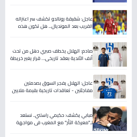
وليس أنتم… نهاية عصر؟'
عاجل: شقيقة رونالدو تكشف سر اعتزاله
القريب بعد المونديال... هل تكون هذه
رقصته الأخيرة بالفعل؟
صادم: الهلال يخطف صبري دهل من تحت
أنف الأندية بعقد تاريخي… قرار يغير خريطة
الدوري 5 سنوات!
عاجل: الهلال يفجر السوق بصدمتين
مفاجئتين - تعاقدات تاريخية بقيمة ملايين
تضمن بطولات الموسم الجديد!
مبابي يكشف: حكيمي راسلني.. نستعد
لـ"معركة الثأر" مع المغرب في مواجهة
الثمانية بكأس العالم!