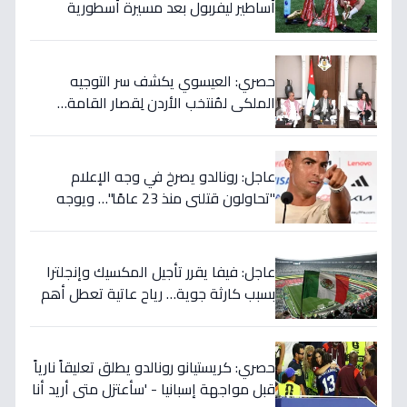
أساطير ليفربول بعد مسيرة أسطورية
ستستمر للأجيال!
حصري: العيسوي يكشف سر التوجيه
الملكي لمُنتخب الأردن لِقصار القامة…
ويربطه بأحلام كأس العالم بالمغرب!
عاجل: رونالدو يصرخ في وجه الإعلام
"تحاولون قتلني منذ 23 عامًا"… ويوجه
صدمة بالتهديد الخطير قبل معركة إسبانيا
الحاسمة!
عاجل: فيفا يقرر تأجيل المكسيك وإنجلترا
بسبب كارثة جوية… رياح عاتية تعطل أهم
مباريات العالم
حصري: كريستيانو رونالدو يطلق تعليقاً نارياً
قبل مواجهة إسبانيا - 'سأعتزل متى أريد أنا