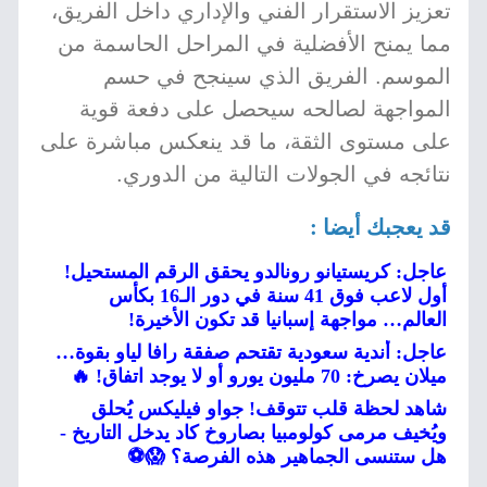
تعزيز الاستقرار الفني والإداري داخل الفريق،
مما يمنح الأفضلية في المراحل الحاسمة من
الموسم. الفريق الذي سينجح في حسم
المواجهة لصالحه سيحصل على دفعة قوية
على مستوى الثقة، ما قد ينعكس مباشرة على
نتائجه في الجولات التالية من الدوري.
قد يعجبك أيضا :
عاجل: كريستيانو رونالدو يحقق الرقم المستحيل!
أول لاعب فوق 41 سنة في دور الـ16 بكأس
العالم… مواجهة إسبانيا قد تكون الأخيرة!
عاجل: أندية سعودية تقتحم صفقة رافا لياو بقوة…
ميلان يصرخ: 70 مليون يورو أو لا يوجد اتفاق! 🔥
شاهد لحظة قلب تتوقف! جواو فيليكس يُحلق
ويُخيف مرمى كولومبيا بصاروخ كاد يدخل التاريخ -
هل ستنسى الجماهير هذه الفرصة؟ 😱⚽