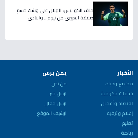
خلف الكواليس: الهلال على وشك حسم
صفقة العييري من نيوم… والنادي
المنافس قد يخسر المعركة!
الأخبار
يمن برس
مجتمع وحياة
من نحن
خدمات حكومية
ارسل خبر
اقتصاد وأعمال
ارسل مقال
إعلام وترفيه
ارشيف الموقع
تعليم
رياضة