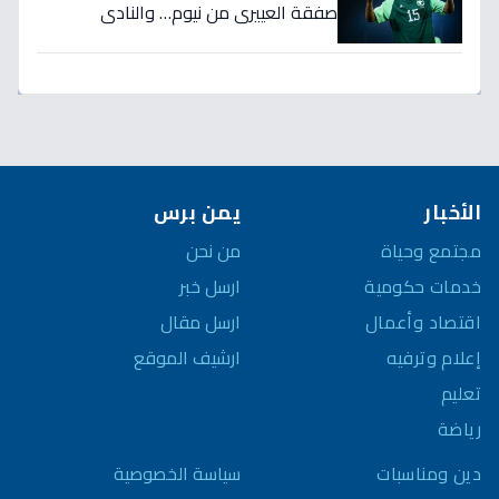
صفقة العييري من نيوم… والنادي
المنافس قد يخسر المعركة!
الأخبار
يمن برس
مجتمع وحياة
من نحن
خدمات حكومية
ارسل خبر
اقتصاد وأعمال
ارسل مقال
إعلام وترفيه
ارشيف الموقع
تعليم
رياضة
سياسة الخصوصية
دين ومناسبات