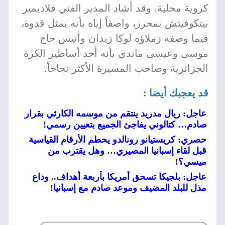
كروية محلية. وقد أشاد المدير الفني فلاديمير
بيتكوفيتش بمحرز، واصفاً إياه بأنه يمثل قدوة،
فيما وصفه زملاؤه لوكا زيدان وأنيس حاج
موسى وعيسى ماندي بأنه أحد أساطير الكرة
الجزائرية وصاحب المسيرة الأكثر نجاحاً.
قد يعجبك أيضا :
عاجل: ريال مدريد ينتقم من موسمه الكارثي بقرار
صادم… كتالوني يفاجئ الجميع بتعيين رسمي!
حصري: كريستيانو رونالدو يحطم الأرقام القياسية
قبل لقاء إسبانيا المصيري… وهل يقترب من
ميسي؟!
عاجل: بلجيكا تسحق أمريكا بأربعة أهداف.. وداع
مذل للبلد المضيف وموعد صادم مع إسبانيا!