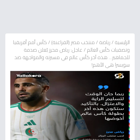
الرئيسية
/
رياضة
/
منتخب مصر (الفراعنة)
/
كأس أمم أفريقيا
وتصفيات كأس العالم
/
عاجل: رياض محرز يُعلن صدمة
للجماهير… هذه آخر كأس عالم في مسيرته والمواجهة ضد
سويسرا هي الأهم!