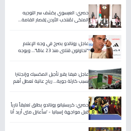
حصري: العيسوي يكشف سر التوجيه
الملكي لمُنتخب الأردن لِقصار القامة…
ويربطه بأحلام كأس العالم بالمغرب!
عاجل: رونالدو يصرخ في وجه الإعلام
"تحاولون قتلني منذ 23 عامًا"… ويوجه
صدمة بالتهديد الخطير قبل معركة إسبانيا
الحاسمة!
عاجل: فيفا يقرر تأجيل المكسيك وإنجلترا
بسبب كارثة جوية… رياح عاتية تعطل أهم
مباريات العالم
حصري: كريستيانو رونالدو يطلق تعليقاً نارياً
قبل مواجهة إسبانيا - 'سأعتزل متى أريد أنا
وليس أنتم… نهاية عصر؟'