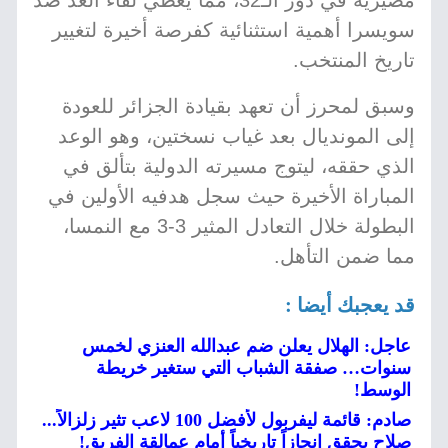
مصيرية في دور الـ32، مما يعطي لقاء الغد ضد
سويسرا أهمية استثنائية كفرصة أخيرة لتغيير
تاريخ المنتخب.
وسبق لمحرز أن تعهد بقيادة الجزائر للعودة
إلى المونديال بعد غياب نسختين، وهو الوعد
الذي حققه، ليتوج مسيرته الدولية بتألق في
المباراة الأخيرة حيث سجل هدفيه الأولين في
البطولة خلال التعادل المثير 3-3 مع النمسا،
مما ضمن التأهل.
قد يعجبك أيضا :
عاجل: الهلال يعلن ضم عبدالله العنزي لخمس
سنوات… صفقة الشباب التي ستغير خريطة
الوسط!
صادم: قائمة ليفربول لأفضل 100 لاعب تثير زلزالاً...
صلاح يحقق إنجازاً تاريخياً أمام عمالقة الفريق!