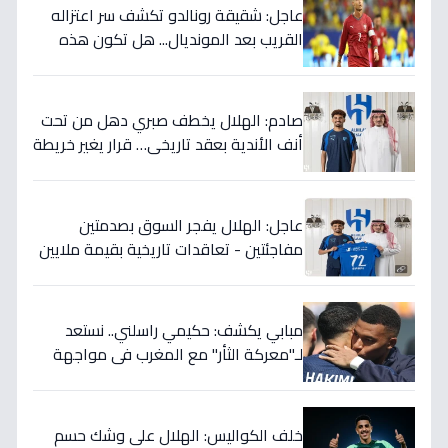
عاجل: شقيقة رونالدو تكشف سر اعتزاله
القريب بعد المونديال... هل تكون هذه
رقصته الأخيرة بالفعل؟
صادم: الهلال يخطف صبري دهل من تحت
أنف الأندية بعقد تاريخي… قرار يغير خريطة
الدوري 5 سنوات!
عاجل: الهلال يفجر السوق بصدمتين
مفاجئتين - تعاقدات تاريخية بقيمة ملايين
تضمن بطولات الموسم الجديد!
مبابي يكشف: حكيمي راسلني.. نستعد
لـ"معركة الثأر" مع المغرب في مواجهة
الثمانية بكأس العالم!
خلف الكواليس: الهلال على وشك حسم