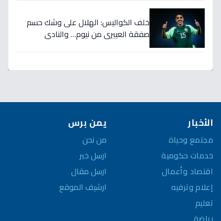
خلف الكواليس: الهلال على وشك حسم
صفقة العييري من نيوم… والنادي
المنافس قد يخسر المعركة!
الأخبار
يمن برس
مجتمع وحياة
من نحن
خدمات حكومية
ارسل خبر
اقتصاد وأعمال
ارسل مقال
إعلام وترفيه
ارشيف الموقع
تعليم
رياضة