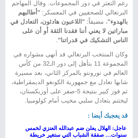
رغم التعثر في دور المجموعات. وقال المهاجم
البرتغالي للصحفيين في المعسكر:
"أطالبهم
بالهدوء"
، مضيفاً:
"اللاعبون هادئون، التعادل في
مباراتين لا يعني أننا فقدنا الثقة أو أن على
الناس التشكيك في قدراتنا"
.
وكان المنتخب البرتغالي قد أنهى مشواره في
المجموعة 11 بتأهل إلى دور الـ32 من كأس
العالم في تورونتو بالمركز الثاني، بعد مسيرة
شابها تعادل مع جمهورية الكونغو الديمقراطية،
ثم فوز كبير بنتيجة 5-صفر على أوزبكستان،
ليختتم بتعادل سلبي مخيب أمام كولومبيا.
قد يعجبك أيضا :
عاجل: الهلال يعلن ضم عبدالله العنزي لخمس
سنوات… صفقة الشباب التي ستغير خريطة