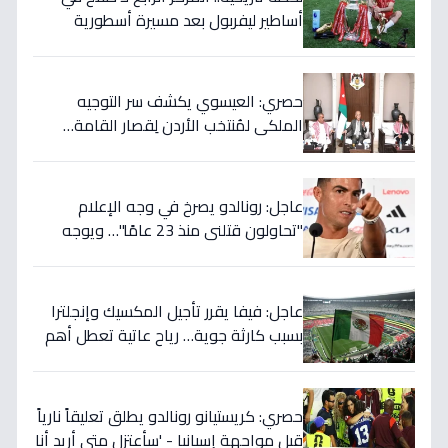
أساطير ليفربول بعد مسيرة أسطورية
ستستمر للأجيال!
حصري: العيسوي يكشف سر التوجيه
الملكي لمُنتخب الأردن لِقصار القامة…
ويربطه بأحلام كأس العالم بالمغرب!
عاجل: رونالدو يصرخ في وجه الإعلام
"تحاولون قتلني منذ 23 عامًا"… ويوجه
صدمة بالتهديد الخطير قبل معركة إسبانيا
الحاسمة!
عاجل: فيفا يقرر تأجيل المكسيك وإنجلترا
بسبب كارثة جوية… رياح عاتية تعطل أهم
مباريات العالم
حصري: كريستيانو رونالدو يطلق تعليقاً نارياً
قبل مواجهة إسبانيا - 'سأعتزل متى أريد أنا