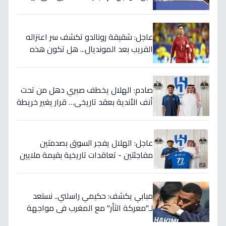
وليس أنتم… نهاية عصر؟'
عاجل: شقيقة رونالدو تكشف سر اعتزاله
القريب بعد المونديال... هل تكون هذه
رقصته الأخيرة بالفعل؟
صادم: الهلال يخطف صبري دهل من تحت
أنف الأندية بعقد تاريخي… قرار يغير خريطة
الدوري 5 سنوات!
عاجل: الهلال يفجر السوق بصدمتين
مفاجئتين - تعاقدات تاريخية بقيمة ملايين
تضمن بطولات الموسم الجديد!
مبابي يكشف: حكيمي راسلني.. نستعد
لـ"معركة الثأر" مع المغرب في مواجهة
الثمانية بكأس العالم!