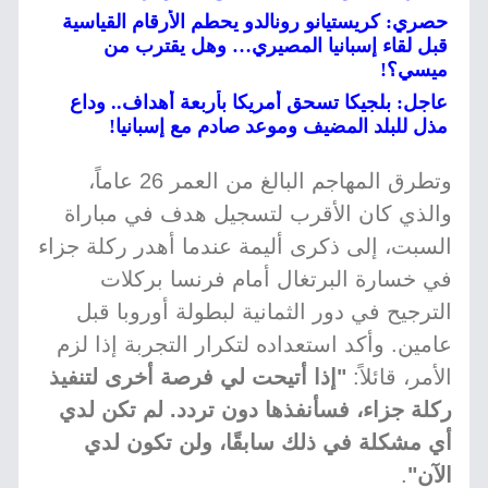
حصري: كريستيانو رونالدو يحطم الأرقام القياسية
قبل لقاء إسبانيا المصيري… وهل يقترب من
ميسي؟!
عاجل: بلجيكا تسحق أمريكا بأربعة أهداف.. وداع
مذل للبلد المضيف وموعد صادم مع إسبانيا!
وتطرق المهاجم البالغ من العمر 26 عاماً،
والذي كان الأقرب لتسجيل هدف في مباراة
السبت، إلى ذكرى أليمة عندما أهدر ركلة جزاء
في خسارة البرتغال أمام فرنسا بركلات
الترجيح في دور الثمانية لبطولة أوروبا قبل
عامين. وأكد استعداده لتكرار التجربة إذا لزم
الأمر، قائلاً:
"إذا أتيحت لي فرصة أخرى لتنفيذ
ركلة جزاء، فسأنفذها دون تردد. لم تكن لدي
أي مشكلة في ذلك سابقًا، ولن تكون لدي
الآن"
.