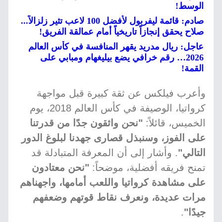
الوسط!
صادم: قائمة ليفربول لأفضل 100 لاعب تثير زلزالاً...
صلاح يحقق إنجازاً تاريخياً أمام عمالقة الفريق!
عاجل: ريال مدريد يقهر المنافسة في كأس العالم
2026… رقم خرافي يضع بيليغهام ومبابي على
القمة!
وأعرب فيلكس عن ثقة كبيرة قبل مواجهة
كرواتيا، الوصيفة في كأس العالم 2018، يوم
الخميس، قائلاً:
"نحن واثقون جدًا من قدرتنا
على الفوز، وسنبذل قصارى جهدنا لبلوغ الدور
التالي"
. وأشار إلى أن المعرفة المتبادلة قد
تمنح فريقه أفضلية، موضحاً:
"نحن معتادون
على مشاهدة كرواتيا واللعب أمامها، واجهناهم
مرات عديدة، ونعرف نقاط قوتهم وضعفهم
جيدًا"
.