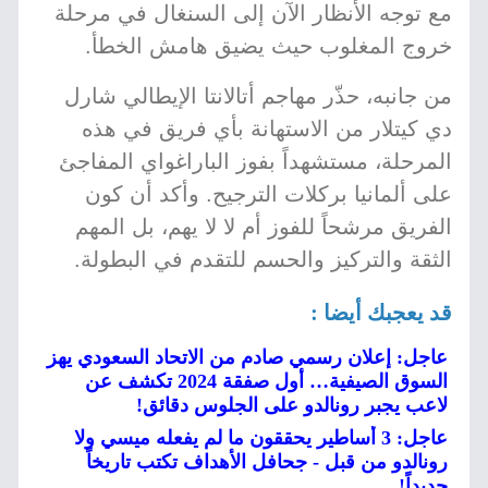
مع توجه الأنظار الآن إلى السنغال في مرحلة
خروج المغلوب حيث يضيق هامش الخطأ.
من جانبه، حذّر مهاجم أتالانتا الإيطالي شارل
دي كيتلار من الاستهانة بأي فريق في هذه
المرحلة، مستشهداً بفوز الباراغواي المفاجئ
على ألمانيا بركلات الترجيح. وأكد أن كون
الفريق مرشحاً للفوز أم لا لا يهم، بل المهم
الثقة والتركيز والحسم للتقدم في البطولة.
قد يعجبك أيضا :
عاجل: إعلان رسمي صادم من الاتحاد السعودي يهز
السوق الصيفية… أول صفقة 2024 تكشف عن
لاعب يجبر رونالدو على الجلوس دقائق!
عاجل: 3 أساطير يحققون ما لم يفعله ميسي ولا
رونالدو من قبل - جحافل الأهداف تكتب تاريخاً
جديداً!