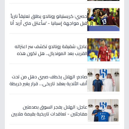
حصري: كريستيانو رونالدو يطلق تعليقاً نارياً
قبل مواجهة إسبانيا - 'سأعتزل متى أريد أنا
وليس أنتم… نهاية عصر؟'
عاجل: شقيقة رونالدو تكشف سر اعتزاله
القريب بعد المونديال... هل تكون هذه
رقصته الأخيرة بالفعل؟
صادم: الهلال يخطف صبري دهل من تحت
أنف الأندية بعقد تاريخي… قرار يغير خريطة
الدوري 5 سنوات!
عاجل: الهلال يفجر السوق بصدمتين
مفاجئتين - تعاقدات تاريخية بقيمة ملايين
تضمن بطولات الموسم الجديد!