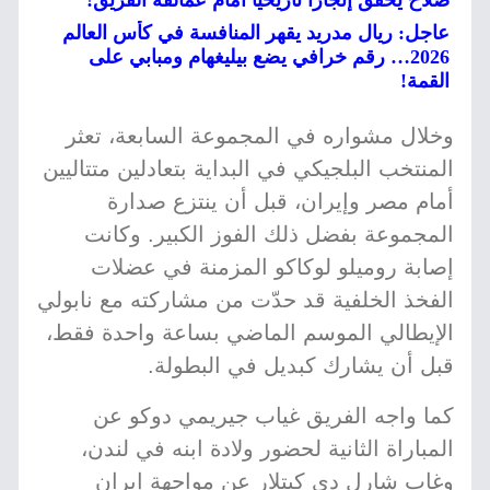
صلاح يحقق إنجازاً تاريخياً أمام عمالقة الفريق!
عاجل: ريال مدريد يقهر المنافسة في كأس العالم
2026… رقم خرافي يضع بيليغهام ومبابي على
القمة!
وخلال مشواره في المجموعة السابعة، تعثر
المنتخب البلجيكي في البداية بتعادلين متتاليين
أمام مصر وإيران، قبل أن ينتزع صدارة
المجموعة بفضل ذلك الفوز الكبير. وكانت
إصابة روميلو لوكاكو المزمنة في عضلات
الفخذ الخلفية قد حدّت من مشاركته مع نابولي
الإيطالي الموسم الماضي بساعة واحدة فقط،
قبل أن يشارك كبديل في البطولة.
كما واجه الفريق غياب جيريمي دوكو عن
المباراة الثانية لحضور ولادة ابنه في لندن،
وغاب شارل دي كيتلار عن مواجهة إيران