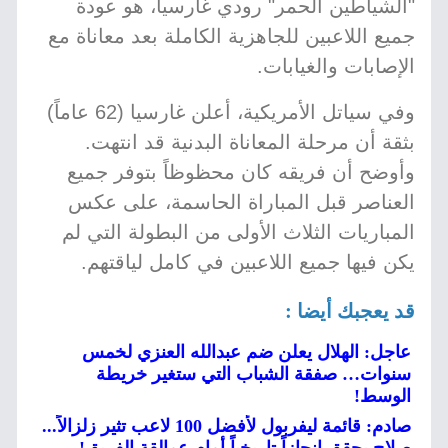
"الشياطين الحمر" رودي غارسيا، هو عودة
جميع اللاعبين للجاهزية الكاملة بعد معاناة مع
الإصابات والغيابات.
وفي سياتل الأمريكية، أعلن غارسيا (62 عاماً)
بثقة أن مرحلة المعاناة البدنية قد انتهت.
وأوضح أن فريقه كان محظوظاً بتوفر جميع
العناصر قبل المباراة الحاسمة، على عكس
المباريات الثلاث الأولى من البطولة التي لم
يكن فيها جميع اللاعبين في كامل لياقتهم.
قد يعجبك أيضا :
عاجل: الهلال يعلن ضم عبدالله العنزي لخمس
سنوات… صفقة الشباب التي ستغير خريطة
الوسط!
صادم: قائمة ليفربول لأفضل 100 لاعب تثير زلزالاً...