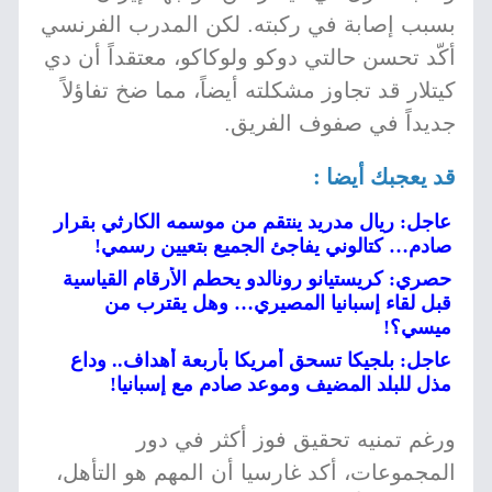
بسبب إصابة في ركبته. لكن المدرب الفرنسي
أكّد تحسن حالتي دوكو ولوكاكو، معتقداً أن دي
كيتلار قد تجاوز مشكلته أيضاً، مما ضخ تفاؤلاً
جديداً في صفوف الفريق.
قد يعجبك أيضا :
عاجل: ريال مدريد ينتقم من موسمه الكارثي بقرار
صادم… كتالوني يفاجئ الجميع بتعيين رسمي!
حصري: كريستيانو رونالدو يحطم الأرقام القياسية
قبل لقاء إسبانيا المصيري… وهل يقترب من
ميسي؟!
عاجل: بلجيكا تسحق أمريكا بأربعة أهداف.. وداع
مذل للبلد المضيف وموعد صادم مع إسبانيا!
ورغم تمنيه تحقيق فوز أكثر في دور
المجموعات، أكد غارسيا أن المهم هو التأهل،