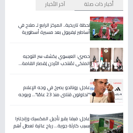
أخبار ذات صلة
آخر الأخبار
لحظة تاريخية.. المركز الرابع لـ صلاح في
أساطير ليفربول بعد مسيرة أسطورية
ستستمر للأجيال!
حصري: العيسوي يكشف سر التوجيه
الملكي لمُنتخب الأردن لِقصار القامة…
ويربطه بأحلام كأس العالم بالمغرب!
عاجل: رونالدو يصرخ في وجه الإعلام
"تحاولون قتلني منذ 23 عامًا"… ويوجه
صدمة بالتهديد الخطير قبل معركة إسبانيا
الحاسمة!
عاجل: فيفا يقرر تأجيل المكسيك وإنجلترا
بسبب كارثة جوية… رياح عاتية تعطل أهم
مباريات العالم