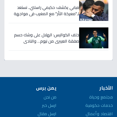
مبابي يكشف: حكيمي راسلني.. نستعد
لـ"معركة الثأر" مع المغرب في مواجهة
الثمانية بكأس العالم!
خلف الكواليس: الهلال على وشك حسم
صفقة العييري من نيوم… والنادي
المنافس قد يخسر المعركة!
الأخبار
يمن برس
مجتمع وحياة
من نحن
خدمات حكومية
ارسل خبر
اقتصاد وأعمال
ارسل مقال