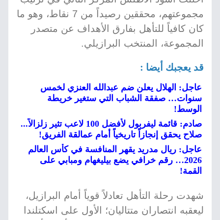
مجموعتهم، محققين رصيداً من 7 نقاط، وهو ما
كان كافياً للتأهل بفارق الأهداف عن متصدر
المجموعة، المنتخب البرازيلي.
قد يعجبك أيضا :
عاجل: الهلال يعلن ضم عبدالله العنزي لخمس
سنوات… صفقة الشباب التي ستغير خريطة
الوسط!
صادم: قائمة ليفربول لأفضل 100 لاعب تثير زلزالاً...
صلاح يحقق إنجازاً تاريخياً أمام عمالقة الفريق!
عاجل: ريال مدريد يقهر المنافسة في كأس العالم
2026… رقم خرافي يضع بيليغهام ومبابي على
القمة!
شهدت رحلة التأهل تعادلاً قوياً أمام البرازيل،
ليعقبه انتصاران متتاليان؛ الأول على اسكتلندا