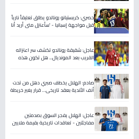
حصري: كريستيانو رونالدو يطلق تعليقاً نارياً
قبل مواجهة إسبانيا - 'سأعتزل متى أريد أنا
وليس أنتم… نهاية عصر؟'
عاجل: شقيقة رونالدو تكشف سر اعتزاله
القريب بعد المونديال... هل تكون هذه
رقصته الأخيرة بالفعل؟
صادم: الهلال يخطف صبري دهل من تحت
أنف الأندية بعقد تاريخي… قرار يغير خريطة
الدوري 5 سنوات!
عاجل: الهلال يفجر السوق بصدمتين
مفاجئتين - تعاقدات تاريخية بقيمة ملايين
تضمن بطولات الموسم الجديد!