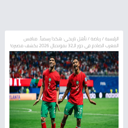
الرئيسية
/
رياضة
/
تأهل تاريخي: هكذا رسمياً.. منافس
المغرب الصادم في دور الـ32 بمونديال 2026 يكشف مصيره!