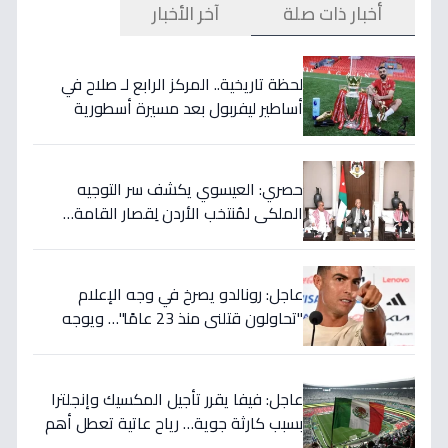
أخبار ذات صلة
آخر الأخبار
لحظة تاريخية.. المركز الرابع لـ صلاح في
أساطير ليفربول بعد مسيرة أسطورية
ستستمر للأجيال!
حصري: العيسوي يكشف سر التوجيه
الملكي لمُنتخب الأردن لِقصار القامة…
ويربطه بأحلام كأس العالم بالمغرب!
عاجل: رونالدو يصرخ في وجه الإعلام
"تحاولون قتلني منذ 23 عامًا"… ويوجه
صدمة بالتهديد الخطير قبل معركة إسبانيا
الحاسمة!
عاجل: فيفا يقرر تأجيل المكسيك وإنجلترا
بسبب كارثة جوية… رياح عاتية تعطل أهم
مباريات العالم