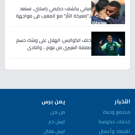
مبابي يكشف: حكيمي راسلني.. نستعد
لـ"معركة الثأر" مع المغرب في مواجهة
الثمانية بكأس العالم!
خلف الكواليس: الهلال على وشك حسم
صفقة العييري من نيوم… والنادي
المنافس قد يخسر المعركة!
الأخبار
يمن برس
مجتمع وحياة
من نحن
خدمات حكومية
ارسل خبر
اقتصاد وأعمال
ارسل مقال