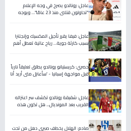
عاجل: رونالدو يصرخ في وجه الإعلام
"تحاولون قتلني منذ 23 عامًا"… ويوجه
صدمة بالتهديد الخطير قبل معركة إسبانيا
الحاسمة!
عاجل: فيفا يقرر تأجيل المكسيك وإنجلترا
بسبب كارثة جوية… رياح عاتية تعطل أهم
مباريات العالم
حصري: كريستيانو رونالدو يطلق تعليقاً نارياً
قبل مواجهة إسبانيا - 'سأعتزل متى أريد أنا
وليس أنتم… نهاية عصر؟'
عاجل: شقيقة رونالدو تكشف سر اعتزاله
القريب بعد المونديال... هل تكون هذه
رقصته الأخيرة بالفعل؟
صادم: الهلال يخطف صبري دهل من تحت