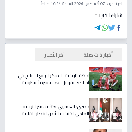
اخر تحديث:
07 أغسطس 2026 الساعة 10:34 صباحاً
شارك الخبر
أخبار ذات صلة
آخر الأخبار
لحظة تاريخية.. المركز الرابع لـ صلاح في
أساطير ليفربول بعد مسيرة أسطورية
ستستمر للأجيال!
حصري: العيسوي يكشف سر التوجيه
الملكي لمُنتخب الأردن لِقصار القامة…
ويربطه بأحلام كأس العالم بالمغرب!