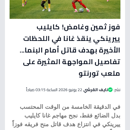
فوز ثمين وغامض! كايليب
ييرينكي ينقذ غانا في اللحظات
الأخيرة بهدف قاتل أمام البنما...
تفاصيل المواجهة المثيرة على
ملعب تورنتو
نشر:
نايف القرشي
22 يونيو 2026 الساعة 03:15 صباحاً
في الدقيقة الخامسة من الوقت المحتسب
بدل الضائع فقط، نجح مهاجم غانا كايليب
ييرينكي في انتزاع هدف قاتل منح فريقه فوزاً