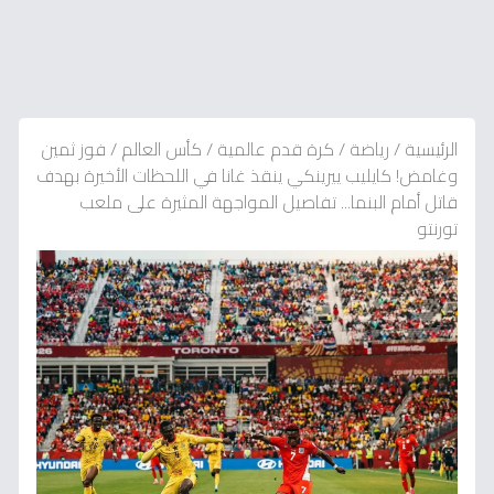
الرئيسية
/
رياضة
/
كرة قدم عالمية
/
كأس العالم
/
فوز ثمين
وغامض! كايليب ييرينكي ينقذ غانا في اللحظات الأخيرة بهدف
قاتل أمام البنما... تفاصيل المواجهة المثيرة على ملعب
تورنتو