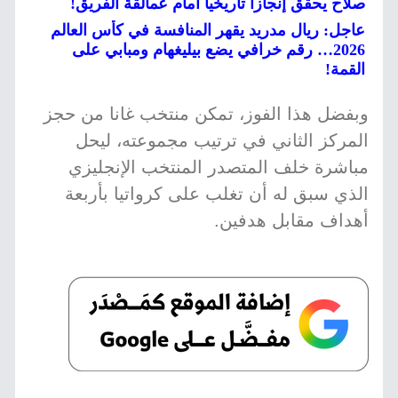
صلاح يحقق إنجازاً تاريخياً أمام عمالقة الفريق!
عاجل: ريال مدريد يقهر المنافسة في كأس العالم
2026… رقم خرافي يضع بيليغهام ومبابي على
القمة!
وبفضل هذا الفوز، تمكن منتخب غانا من حجز
المركز الثاني في ترتيب مجموعته، ليحل
مباشرة خلف المتصدر المنتخب الإنجليزي
الذي سبق له أن تغلب على كرواتيا بأربعة
أهداف مقابل هدفين.