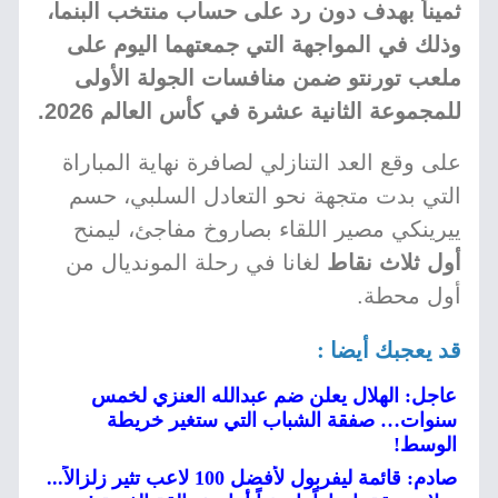
ثميناً بهدف دون رد على حساب منتخب البنما،
وذلك في المواجهة التي جمعتهما اليوم على
ملعب تورنتو ضمن منافسات الجولة الأولى
للمجموعة الثانية عشرة في كأس العالم 2026.
على وقع العد التنازلي لصافرة نهاية المباراة
التي بدت متجهة نحو التعادل السلبي، حسم
ييرينكي مصير اللقاء بصاروخ مفاجئ، ليمنح
أول ثلاث نقاط
لغانا في رحلة المونديال من
أول محطة.
قد يعجبك أيضا :
عاجل: الهلال يعلن ضم عبدالله العنزي لخمس
سنوات… صفقة الشباب التي ستغير خريطة
الوسط!
صادم: قائمة ليفربول لأفضل 100 لاعب تثير زلزالاً...