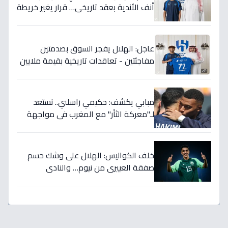
أنف الأندية بعقد تاريخي… قرار يغير خريطة
الدوري 5 سنوات!
عاجل: الهلال يفجر السوق بصدمتين
مفاجئتين - تعاقدات تاريخية بقيمة ملايين
تضمن بطولات الموسم الجديد!
مبابي يكشف: حكيمي راسلني.. نستعد
لـ"معركة الثأر" مع المغرب في مواجهة
الثمانية بكأس العالم!
خلف الكواليس: الهلال على وشك حسم
صفقة العييري من نيوم… والنادي
المنافس قد يخسر المعركة!