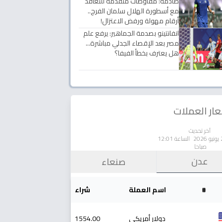
صادمة: مفاوضات متقدمة للتعاقد
مع أسطورة الهلال سلمان الفرج..
أرقام مهولة ورفض الاعتزال!
انفانتينو بصدمة الجماهير: يرفع علم
مصر بعد الإقصاء الجدلي مباشرة...
هل يعترف بخطأ الفيفا؟
ار العملات
آخر تحديث
الساعة 12:01
صباحا
عدن
صنعاء
#
اسم العملة
شراء
دولار أمريكي
1554.00