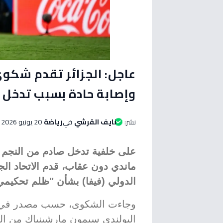
عاجل: الجزائر تقدم شك
وإصابة حادة بسبب تدخل 
نشر:
نايف القرشي
في
رياضة
20 يونيو 2026 الساعة 05:00 مساءاً
على خلفية تدخل صادم من النجم 
ماندي دون عقاب، قدم الاتحاد ال
الدولي (فيفا) بشأن "ظلم تحكيمي" ف
وجاءت الشكوى، حسب مصدر في الا
البولندي سيمون مارشينياك من الم