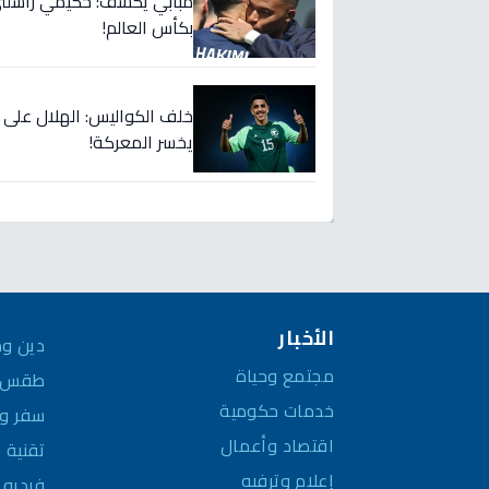
مبابي يكشف: حكيمي راسلني..
بكأس العالم!
خلف الكواليس: الهلال على
يخسر المعركة!
الأخبار
دين وم
مجتمع وحياة
طقس و
خدمات حكومية
سفر وم
اقتصاد وأعمال
تقنية 
إعلام وترفيه
فيديو