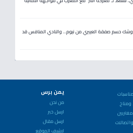
 نستعد لـ"معركة الثأر" مع المغرب في مواجهة الثمانية
 وشك حسم صفقة العييري من نيوم… والنادي المنافس قد
يمن برس
ناسبات
من نحن
مناخ
ارسل خبر
غتربين
ارسل مقال
واتصالات
ارشيف الموقع