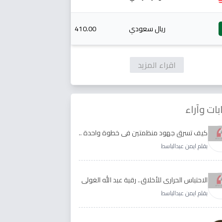
ريال سعودي
410.00
اقراء المزيد
بات وآراء
كيف تسرق جهود منظمتين في خطوة واحدة ..
الأجابة لدى رقية عبد الله الغولي وغدير طيره
بقلم ايمن عبدالباسط
الاحتباس الحراري للأخلاق.. رقية عبد الله الغولي
وغدير طيره نموذجا
بقلم ايمن عبدالباسط