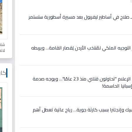
ع لـ صلاح في أساطير ليفربول بعد مسيرة أسطورية ستستمر
شاه
وجيه الملكي لمُنتخب الأردن لِقصار القامة… ويربطه
لات
كار
عاجل: رونالدو يصرخ في وجه الإعلام "تحاولون قتلني منذ 23 عامًا"… ويوجه صدمة
سبانيا الحاسمة!
سيك وإنجلترا بسبب كارثة جوية… رياح عاتية تعطل أهم