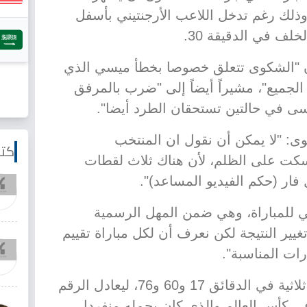
ذلك رغم تدخل اللاعب الأرجنتيني بأسفل
لف في الدقيقة 30.
إن "الشكوى تتعلق خصوصا بخطأ ميسي الذي
لجميع"، مشيراً أيضاً إلى "ضرب بالمرفق
ى في حالتين تستحقان الطرد أيضا".
: "لا يمكن أن نقول ان المنتخب
كتا
نسكت على الظلم، لأن هناك ثلاث لقطات
ر (حكم الفيديو المساعد)".
لي للمباراة، وهي ضمن المهل الرسمية
غيير النتيجة لكن نعرف أن لكل مباراة تقييم
رات المناسبة".
وفي نفس المباراة، سجل ميسي ثلاثية في الدقائق 17 و60 و76، ليعادل الرقم
ي كأس العالم والذي كان يحمله منفردا