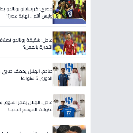
حصري: كريستيانو رونالدو يطلق
وليس أنتم… نهاية عصر؟'
عاجل: شقيقة رونالدو تكشف س
الأخيرة بالفعل؟
صادم: الهلال يخطف صبري ده
الدوري 5 سنوات!
عاجل: الهلال يفجر السوق بص
بطولات الموسم الجديد!