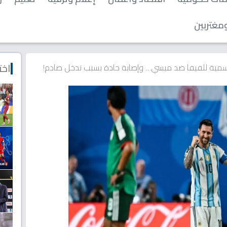
مغتربين
اخت
رسمية للفيفا ضد ميسي… وإصابة حادة بسبب تدخل صادم!