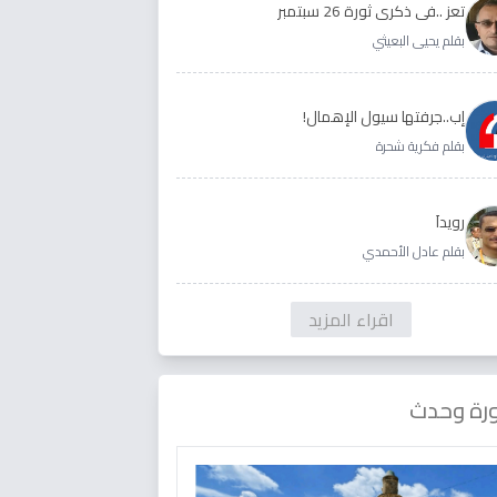
تعز ..في ذكرى ثورة 26 سبتمبر
بقلم يحيى البعيثي
إب..جرفتها سيول الإهمال!
بقلم فكرية شحرة
رويداَ
بقلم عادل الأحمدي
اقراء المزيد
رة وحدث