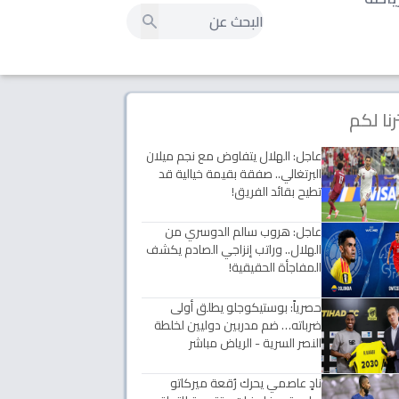
رنا لكم
عاجل: الهلال يتفاوض مع نجم ميلان
البرتغالي.. صفقة بقيمة خيالية قد
تطيح بقائد الفريق!
عاجل: هروب سالم الدوسري من
الهلال.. وراتب إنزاجي الصادم يكشف
المفاجأة الحقيقية!
حصرياً: بوستيكوجلو يطلق أولى
ضرباته… ضم مدربين دوليين لخلطة
النصر السرية - الرياض مباشر
نادٍ عاصمي يحرك رُقعة ميركاتو