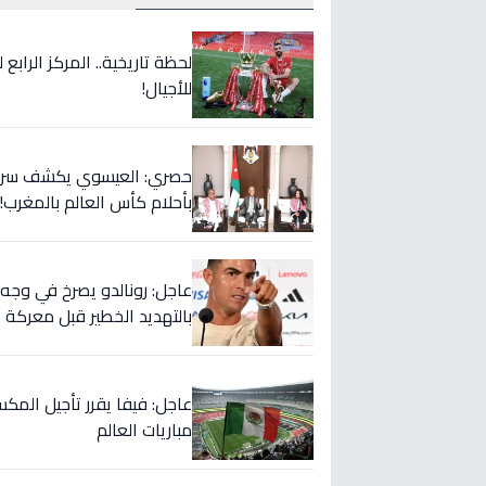
لحظة تاريخية.. المركز الراب
للأجيال!
حصري: العيسوي يكشف سر الت
بأحلام كأس العالم بالمغرب!
بالتهديد الخطير قبل معركة إ
عاجل: فيفا يقرر تأجيل المك
مباريات العالم