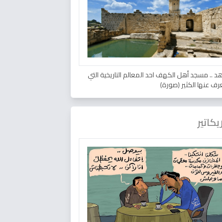
د .. مسجد أهل الكهف احد المعالم التاريخية التي
عرف عنها الكثير (صورة)
يكاتير