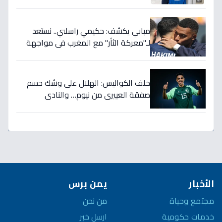
تضمن بطولات الموسم الجديد!
مبابي يكشف: حكيمي راسلني.. نستعد
لـ"معركة الثأر" مع المغرب في مواجهة
الثمانية بكأس العالم!
خلف الكواليس: الهلال على وشك حسم
صفقة العييري من نيوم… والنادي
المنافس قد يخسر المعركة!
الأخبار
يمن برس
مجتمع وحياة
من نحن
خدمات حكومية
ارسل خبر