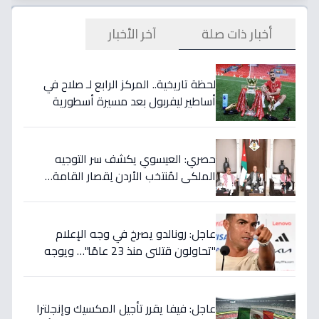
أخبار ذات صلة
آخر الأخبار
لحظة تاريخية.. المركز الرابع لـ صلاح في
أساطير ليفربول بعد مسيرة أسطورية
ستستمر للأجيال!
حصري: العيسوي يكشف سر التوجيه
الملكي لمُنتخب الأردن لِقصار القامة…
ويربطه بأحلام كأس العالم بالمغرب!
عاجل: رونالدو يصرخ في وجه الإعلام
"تحاولون قتلني منذ 23 عامًا"… ويوجه
صدمة بالتهديد الخطير قبل معركة إسبانيا
الحاسمة!
عاجل: فيفا يقرر تأجيل المكسيك وإنجلترا