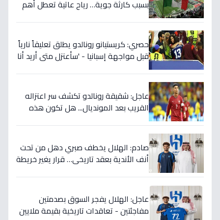
بسبب كارثة جوية… رياح عاتية تعطل أهم
مباريات العالم
حصري: كريستيانو رونالدو يطلق تعليقاً نارياً
قبل مواجهة إسبانيا - 'سأعتزل متى أريد أنا
وليس أنتم… نهاية عصر؟'
عاجل: شقيقة رونالدو تكشف سر اعتزاله
القريب بعد المونديال... هل تكون هذه
رقصته الأخيرة بالفعل؟
صادم: الهلال يخطف صبري دهل من تحت
أنف الأندية بعقد تاريخي… قرار يغير خريطة
الدوري 5 سنوات!
عاجل: الهلال يفجر السوق بصدمتين
مفاجئتين - تعاقدات تاريخية بقيمة ملايين