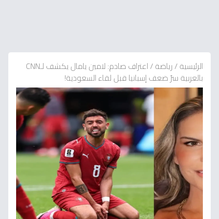
الرئيسية
/
رياضة
/
اعتراف صادم: لامين يامال يكشف لـCNN
بالعربية سرّ ضعف إسبانيا قبل لقاء السعودية!