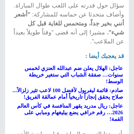
سؤال حول قدرته على اللعب طوال المباراة.
وأضاف متحدثا عن حماسه للمشاركة:
"أشعر
أنني بخير جداً، ومتحمس للغاية قبل كل
شيء"
، مشيرا إلى أنه قضى "وقتاً طويلاً بعيداً
عن الملاعب".
قد يعجبك أيضا :
عاجل: الهلال يعلن ضم عبدالله العنزي لخمس
سنوات… صفقة الشباب التي ستغير خريطة
الوسط!
صادم: قائمة ليفربول لأفضل 100 لاعب تثير زلزالاً...
صلاح يحقق إنجازاً تاريخياً أمام عمالقة الفريق!
عاجل: ريال مدريد يقهر المنافسة في كأس العالم
2026… رقم خرافي يضع بيليغهام ومبابي على
القمة!