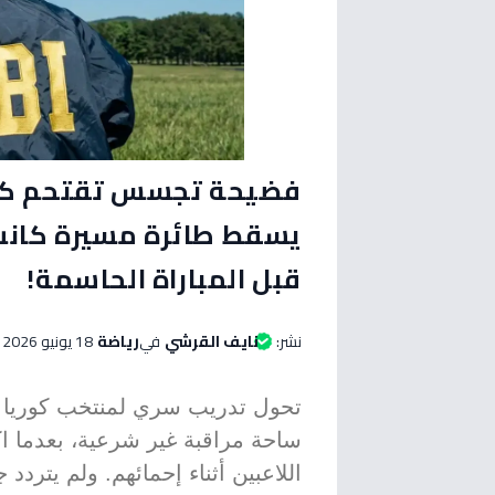
فضيحة تجسس تقتحم كأ
يسقط طائرة مسيرة كانت 
قبل المباراة الحاسمة!
نشر:
نايف القرشي
في
رياضة
18 يونيو 2026 الساعة 05:00 مساءاً
تحول تدريب سري لمنتخب كوريا ال
ساحة مراقبة غير شرعية، بعدما
اللاعبين أثناء إحمائهم. ولم يت