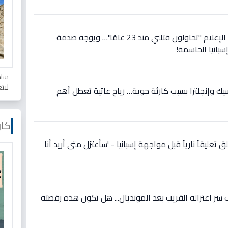
عاجل: رونالدو يصرخ في وجه الإعلام "تحاولون قتلني منذ 23 عامًا"… ويوجه صدمة
سبانيا الحاسمة!
شاه
لات
سيك وإنجلترا بسبب كارثة جوية… رياح عاتية تعطل أهم
كار
 تعليقاً نارياً قبل مواجهة إسبانيا - 'سأعتزل متى أريد أنا
ر اعتزاله القريب بعد المونديال... هل تكون هذه رقصته