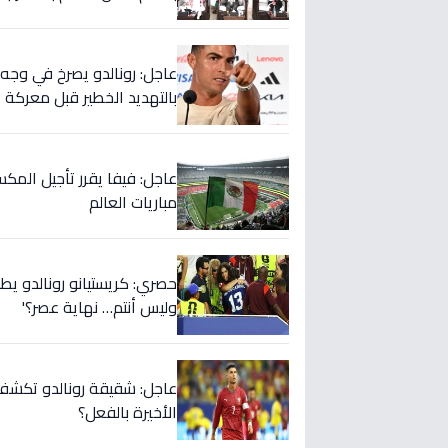
بالتهديد الخطير قبل معركة إ
عاجل: فيفا يقرر تأجيل المك
مباريات العالم
حصري: كريستيانو رونالدو يطلق
وليس أنتم… نهاية عصر؟'
عاجل: شقيقة رونالدو تكشف س
الأخيرة بالفعل؟