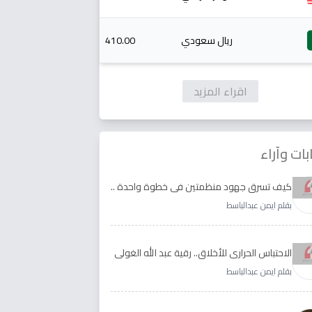
ريال سعودي
410.00
اقراء المزيد
بات وآراء
كيف تسرق جهود منظمتين في خطوة واحدة ..
الأجابة لدى رقية عبد الله الغولي وغدير طيره
بقلم ايمن عبدالباسط
الاحتباس الحراري للأخلاق.. رقية عبد الله الغولي
وغدير طيره نموذجا
بقلم ايمن عبدالباسط