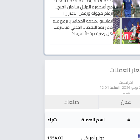
صادمة: مفاوضات متقدمة للتعاقد
مع أسطورة الهلال سلمان الفرج..
أرقام مهولة ورفض الاعتزال!
انفانتينو بصدمة الجماهير: يرفع علم
مصر بعد الإقصاء الجدلي مباشرة...
هل يعترف بخطأ الفيفا؟
ار العملات
آخر تحديث
الساعة 12:01
صباحا
عدن
صنعاء
#
اسم العملة
شراء
دولار أمريكي
1554.00