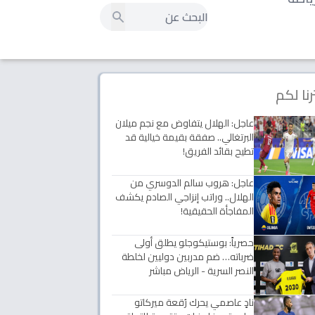
رنا لكم
عاجل: الهلال يتفاوض مع نجم ميلان
البرتغالي.. صفقة بقيمة خيالية قد
تطيح بقائد الفريق!
عاجل: هروب سالم الدوسري من
الهلال.. وراتب إنزاجي الصادم يكشف
المفاجأة الحقيقية!
حصرياً: بوستيكوجلو يطلق أولى
ضرباته… ضم مدربين دوليين لخلطة
النصر السرية - الرياض مباشر
نادٍ عاصمي يحرك رُقعة ميركاتو