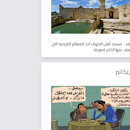
د .. مسجد أهل الكهف احد المعالم التاريخية التي
عرف عنها الكثير (صورة)
يكاتير