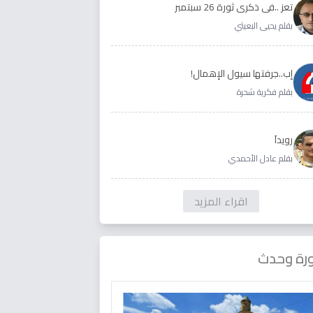
تعز ..في ذكرى ثورة 26 سبتمبر
بقلم يحيى البعيثي
إب..جرفتها سيول الإهمال!
بقلم فكرية شحرة
رويداَ
بقلم عادل الأحمدي
اقراء المزيد
رة وحدث