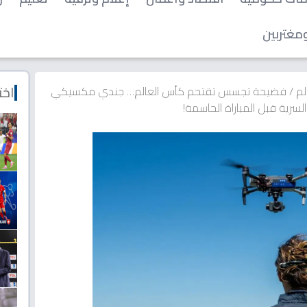
مغتربين
اخت
لم
/
فضيحة تجسس تقتحم كأس العالم… جندي مكسيكي
سرية قبل المباراة الحاسمة!