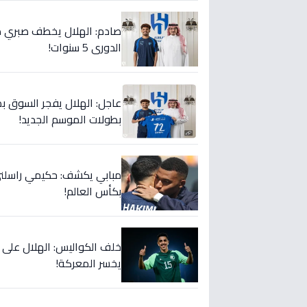
صادم: الهلال يخطف صبري ده
الدوري 5 سنوات!
عاجل: الهلال يفجر السوق بص
بطولات الموسم الجديد!
مبابي يكشف: حكيمي راسلني..
بكأس العالم!
خلف الكواليس: الهلال على
يخسر المعركة!