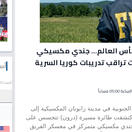
س العالم… جندي مكسيكي
تراقب تدريبات كوريا السرية
أسع
السبت,20 يونيو 2026
جنوبية في مدينة زابوبان المكسيكية إلى
 اكتشفت طائرة مسيرة (درون) تتجسس على
ردد جندي مكسيكي متمركز في معسكر الفريق