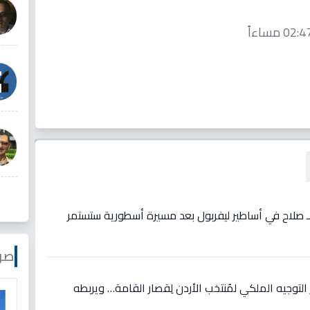
ع لـ صلاح في أساطير ليفربول بعد مسيرة أسطورية ستستمر
صو
وجيه الملكي لمُنتخب الأردن لِقصار القامة… ويربطه