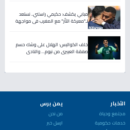
مبابي يكشف: حكيمي راسلني.. نستعد
لـ"معركة الثأر" مع المغرب في مواجهة
الثمانية بكأس العالم!
خلف الكواليس: الهلال على وشك حسم
صفقة العييري من نيوم… والنادي
المنافس قد يخسر المعركة!
الأخبار
يمن برس
مجتمع وحياة
من نحن
خدمات حكومية
ارسل خبر