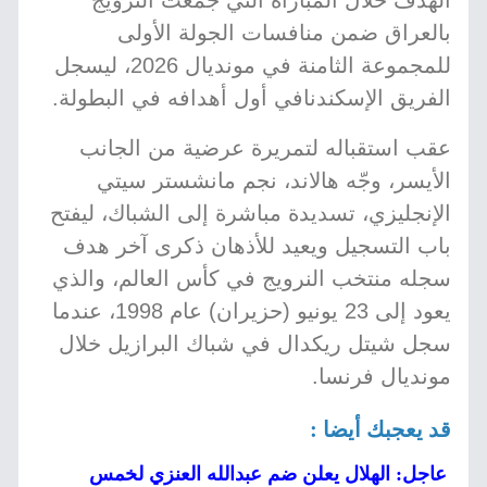
الهدف خلال المباراة التي جمعت النرويج
بالعراق ضمن منافسات الجولة الأولى
للمجموعة الثامنة في مونديال 2026، ليسجل
الفريق الإسكندنافي أول أهدافه في البطولة.
عقب استقباله لتمريرة عرضية من الجانب
الأيسر، وجّه هالاند، نجم مانشستر سيتي
الإنجليزي، تسديدة مباشرة إلى الشباك، ليفتح
باب التسجيل ويعيد للأذهان ذكرى آخر هدف
سجله منتخب النرويج في كأس العالم، والذي
يعود إلى 23 يونيو (حزيران) عام 1998، عندما
سجل شيتل ريكدال في شباك البرازيل خلال
مونديال فرنسا.
قد يعجبك أيضا :
عاجل: الهلال يعلن ضم عبدالله العنزي لخمس