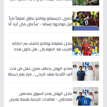
مباريات العالم
حصري: كريستيانو رونالدو يطلق تعليقاً نارياً
قبل مواجهة إسبانيا - 'سأعتزل متى أريد أنا
وليس أنتم… نهاية عصر؟'
عاجل: شقيقة رونالدو تكشف سر اعتزاله
القريب بعد المونديال... هل تكون هذه
رقصته الأخيرة بالفعل؟
صادم: الهلال يخطف صبري دهل من تحت
أنف الأندية بعقد تاريخي… قرار يغير خريطة
الدوري 5 سنوات!
عاجل: الهلال يفجر السوق بصدمتين
مفاجئتين - تعاقدات تاريخية بقيمة ملايين
تضمن بطولات الموسم الجديد!