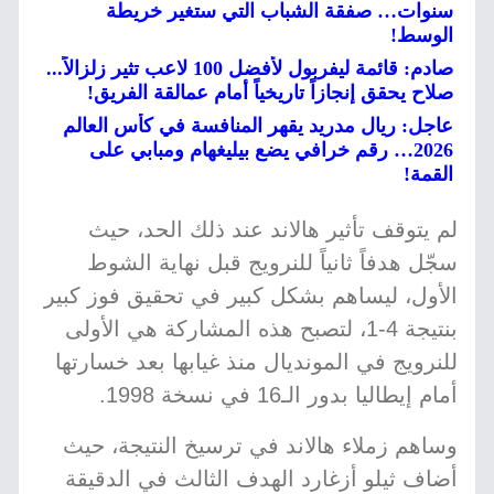
سنوات… صفقة الشباب التي ستغير خريطة
الوسط!
صادم: قائمة ليفربول لأفضل 100 لاعب تثير زلزالاً...
صلاح يحقق إنجازاً تاريخياً أمام عمالقة الفريق!
عاجل: ريال مدريد يقهر المنافسة في كأس العالم
2026… رقم خرافي يضع بيليغهام ومبابي على
القمة!
لم يتوقف تأثير هالاند عند ذلك الحد، حيث
سجّل هدفاً ثانياً للنرويج قبل نهاية الشوط
الأول، ليساهم بشكل كبير في تحقيق فوز كبير
بنتيجة 4-1، لتصبح هذه المشاركة هي الأولى
للنرويج في المونديال منذ غيابها بعد خسارتها
أمام إيطاليا بدور الـ16 في نسخة 1998.
وساهم زملاء هالاند في ترسيخ النتيجة، حيث
أضاف ثيلو أزغارد الهدف الثالث في الدقيقة