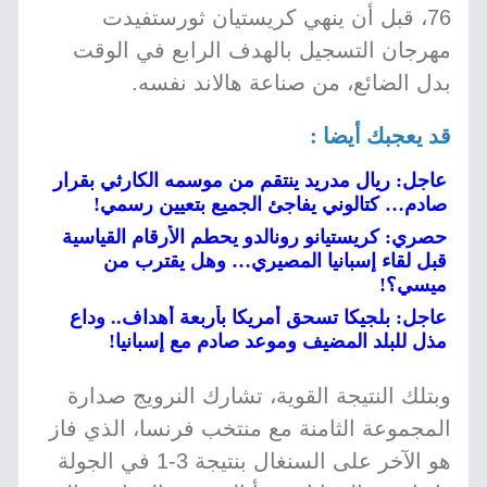
76، قبل أن ينهي كريستيان ثورستفيدت
مهرجان التسجيل بالهدف الرابع في الوقت
بدل الضائع، من صناعة هالاند نفسه.
قد يعجبك أيضا :
عاجل: ريال مدريد ينتقم من موسمه الكارثي بقرار
صادم… كتالوني يفاجئ الجميع بتعيين رسمي!
حصري: كريستيانو رونالدو يحطم الأرقام القياسية
قبل لقاء إسبانيا المصيري… وهل يقترب من
ميسي؟!
عاجل: بلجيكا تسحق أمريكا بأربعة أهداف.. وداع
مذل للبلد المضيف وموعد صادم مع إسبانيا!
وبتلك النتيجة القوية، تشارك النرويج صدارة
المجموعة الثامنة مع منتخب فرنسا، الذي فاز
هو الآخر على السنغال بنتيجة 3-1 في الجولة