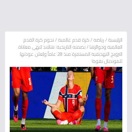
الرئيسية
/
رياضة
/
كرة قدم عالمية
/
نجوم كرة القدم
العالمية وجوائزها
/
بصمته التاريخية: هالاند يُنهي معاناة
النرويج التهديفية المستمرة منذ 28 عاماً ويُعلن عودتها
للمونديال بقوة!