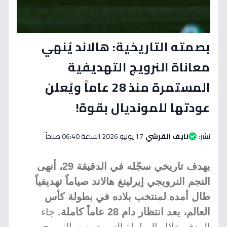
بصمته التاريخية: هالاند يُنهي
معاناة النرويج التهديفية
المستمرة منذ 28 عاماً ويُعلن
عودتها للمونديال بقوة!
نشر:
نايف القرشي
17 يونيو 2026 الساعة 06:40 صباحاً
بهدف تاريخي سجّله في الدقيقة 29، أنهى
النجم النرويجي إيرلينغ هالاند صياماً تهديفياً
طال أمده لمنتخب بلاده في بطولة كأس
العالم، بعد انتظار دام 28 عاماً كاملة.
جاء