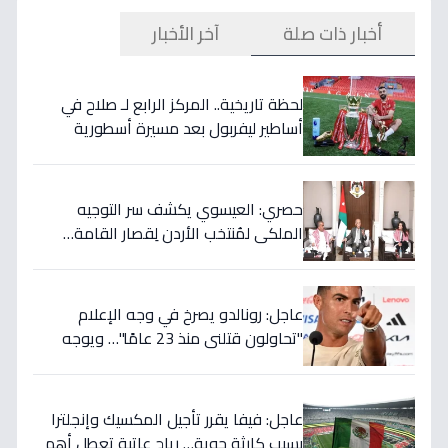
أخبار ذات صلة
آخر الأخبار
لحظة تاريخية.. المركز الرابع لـ صلاح في
أساطير ليفربول بعد مسيرة أسطورية
ستستمر للأجيال!
حصري: العيسوي يكشف سر التوجيه
الملكي لمُنتخب الأردن لِقصار القامة…
ويربطه بأحلام كأس العالم بالمغرب!
عاجل: رونالدو يصرخ في وجه الإعلام
"تحاولون قتلني منذ 23 عامًا"… ويوجه
صدمة بالتهديد الخطير قبل معركة إسبانيا
الحاسمة!
عاجل: فيفا يقرر تأجيل المكسيك وإنجلترا
بسبب كارثة جوية… رياح عاتية تعطل أهم