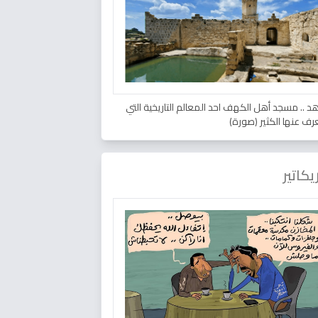
د .. مسجد أهل الكهف احد المعالم التاريخية التي
عرف عنها الكثير (صورة)
يكاتير