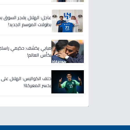
عاجل: الهلال يفجر السوق بص
بطولات الموسم الجديد!
مبابي يكشف: حكيمي راسلني..
بكأس العالم!
خلف الكواليس: الهلال على
يخسر المعركة!