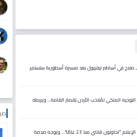
ع لـ صلاح في أساطير ليفربول بعد مسيرة أسطورية ستستمر
وجيه الملكي لمُنتخب الأردن لِقصار القامة… ويربطه
صو
عاجل: رونالدو يصرخ في وجه الإعلام "تحاولون قتلني منذ 23 عامًا"… ويوجه صدمة