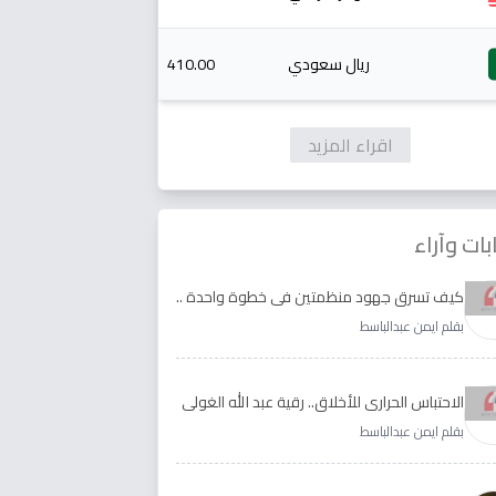
ريال سعودي
410.00
اقراء المزيد
بات وآراء
كيف تسرق جهود منظمتين في خطوة واحدة ..
الأجابة لدى رقية عبد الله الغولي وغدير طيره
بقلم ايمن عبدالباسط
الاحتباس الحراري للأخلاق.. رقية عبد الله الغولي
وغدير طيره نموذجا
بقلم ايمن عبدالباسط