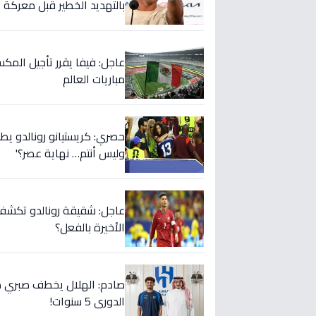
بالتهديد الخطير قبل معركة إ
عاجل: فيفا يقرر تأجيل المك
مباريات العالم
حصري: كريستيانو رونالدو يطلق
وليس أنتم… نهاية عصر؟'
عاجل: شقيقة رونالدو تكشف س
الأخيرة بالفعل؟
صادم: الهلال يخطف صبري ده
الدوري 5 سنوات!