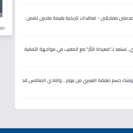
دمتين مفاجئتين - تعاقدات تاريخية بقيمة ملايين تضمن
كور
 نستعد لـ"معركة الثأر" مع المغرب في مواجهة الثمانية
 وشك حسم صفقة العييري من نيوم… والنادي المنافس قد