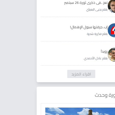
تعز ..في ذكرى ثورة 26 سبتمبر
بقلم يحيى البعيثي
إب..جرفتها سيول الإهمال!
بقلم فكرية شحرة
رويداَ
بقلم عادل الأحمدي
اقراء المزيد
رة وحدث