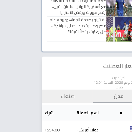
صادمة: مفاوضات متقدمة للتعاقد
مع أسطورة الهلال سلمان الفرج..
أرقام مهولة ورفض الاعتزال!
انفانتينو بصدمة الجماهير: يرفع علم
مصر بعد الإقصاء الجدلي مباشرة...
هل يعترف بخطأ الفيفا؟
ار العملات
آخر تحديث
الساعة 12:01
صباحا
عدن
صنعاء
#
اسم العملة
شراء
دولار أمريكي
1554.00