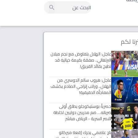
رنا لكم
عاجل: الهلال يتفاوض مع نجم ميلان
البرتغالي.. صفقة بقيمة خيالية قد
تطيح بقائد الفريق!
عاجل: هروب سالم الدوسري من
الهلال.. وراتب إنزاجي الصادم يكشف
المفاجأة الحقيقية!
حصرياً: بوستيكوجلو يطلق أولى
ضرباته… ضم مدربين دوليين لخلطة
النصر السرية - الرياض مباشر
نادٍ عاصمي يحرك رُقعة ميركاتو