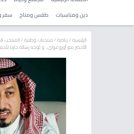
دين ومناسبات
طقس ومناخ
سفر و
الرئيسية
/
رياضة
/
منتخبات وطنية
/
المنتخب ا
الأخضر مع أوروغواي.. و يُوجه رسالة حارة للجم