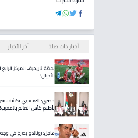
شارك الخبر
أخبار ذات صلة
آخر الأخبار
لحظة تاريخية.. المركز الراب
للأجيال!
حصري: العيسوي يكشف سر الت
بأحلام كأس العالم بالمغرب!