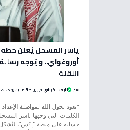
ياسر المسحل يُعلن خطة م
أوروغواي.. و يُوجه رسالة
النقلة
نشر:
نايف القرشي
في
رياضة
16 يونيو 2026 الساعة 11:00 مساءاً
"نعود بحول الله لمواصلة الإعداد ل
الكلمات التي وجهها ياسر المسحل،
حسابه على منصة "إكس"، لتُشكل رد