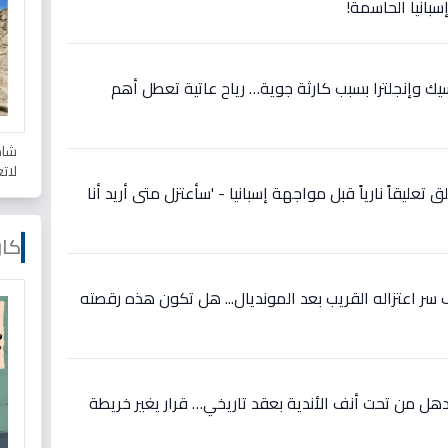
سبانيا الحاسمة!
سيك وإنجلترا بسبب كارثة جوية… رياح عاتية تعطل أهم
شاه
لات
 تعليقاً نارياً قبل مواجهة إسبانيا - 'سأعتزل متى أريد أنا
كار
ر اعتزاله القريب بعد المونديال... هل تكون هذه رقصته
ل من تحت أنف الأندية بعقد تاريخي… قرار يغير خريطة