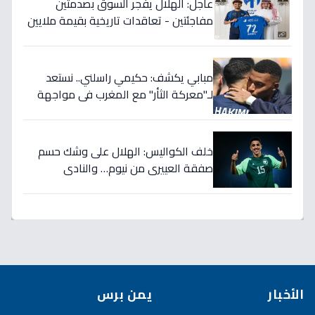
عاجل: الهلال يفجر السوق بصدمتين
مفاجئتين - تعاقدات تاريخية بقيمة ملايين
تضمن بطولات الموسم الجديد!
مبابي يكشف: حكيمي راسلني.. نستعد
لـ"معركة الثأر" مع المغرب في مواجهة
الثمانية بكأس العالم!
خلف الكواليس: الهلال على وشك حسم
صفقة العييري من نيوم… والنادي
المنافس قد يخسر المعركة!
الأخبار
يمن برس