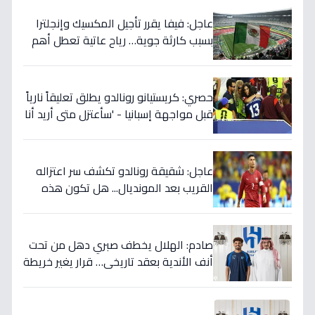
الحاسمة!
عاجل: فيفا يقرر تأجيل المكسيك وإنجلترا
بسبب كارثة جوية… رياح عاتية تعطل أهم
مباريات العالم
حصري: كريستيانو رونالدو يطلق تعليقاً نارياً
قبل مواجهة إسبانيا - 'سأعتزل متى أريد أنا
وليس أنتم… نهاية عصر؟'
عاجل: شقيقة رونالدو تكشف سر اعتزاله
القريب بعد المونديال... هل تكون هذه
رقصته الأخيرة بالفعل؟
صادم: الهلال يخطف صبري دهل من تحت
أنف الأندية بعقد تاريخي… قرار يغير خريطة
الدوري 5 سنوات!