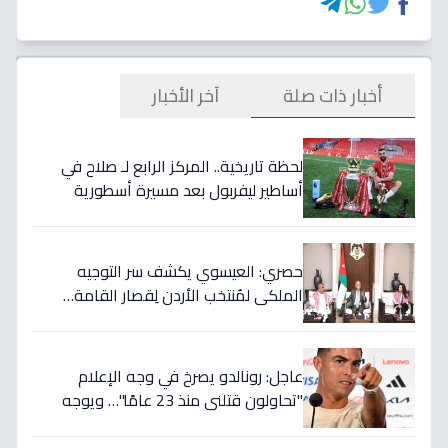
أخبار ذات صلة
آخر الأخبار
لحظة تاريخية.. المركز الرابع لـ صلاح في
أساطير ليفربول بعد مسيرة أسطورية
ستستمر للأجيال!
حصري: العيسوي يكشف سر التوجيه
الملكي لمُنتخب الأردن لِقصار القامة…
ويربطه بأحلام كأس العالم بالمغرب!
عاجل: رونالدو يصرخ في وجه الإعلام
"تحاولون قتلني منذ 23 عامًا"… ويوجه
صدمة بالتهديد الخطير قبل معركة إسبانيا