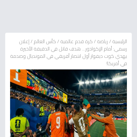
الرئيسية
/
رياضة
/
كرة قدم عالمية
/
كأس العالم
/
إعلان
رسمي: أمام الإكوادور… هدف قاتل في الدقيقة الأخيرة
يهدي كوت ديفوار أول انتصار أفريقي في المونديال وصدمة
في أمريكا!