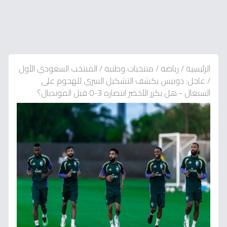
الرئيسية
/
رياضة
/
منتخبات وطنية
/
المنتخب السعودي الأول
/
عاجل: دونيس يكشف التشكيل السري للهجوم على
السنغال - هل يكرر الأخضر انتصاره 3-0 قبل المونديال؟