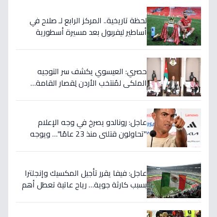
لحظة تاريخية.. المركز الرابع لـ صلاح في
أساطير ليفربول بعد مسيرة أسطورية
ستستمر للأجيال!
حصري: العيسوي يكشف سر التوجيه
الملكي لمُنتخب الأردن لِقصار القامة…
ويربطه بأحلام كأس العالم بالمغرب!
عاجل: رونالدو يصرخ في وجه الإعلام
"تحاولون قتلني منذ 23 عامًا"… ويوجه
صدمة بالتهديد الخطير قبل معركة إسبانيا
الحاسمة!
عاجل: فيفا يقرر تأجيل المكسيك وإنجلترا
بسبب كارثة جوية… رياح عاتية تعطل أهم
مباريات العالم