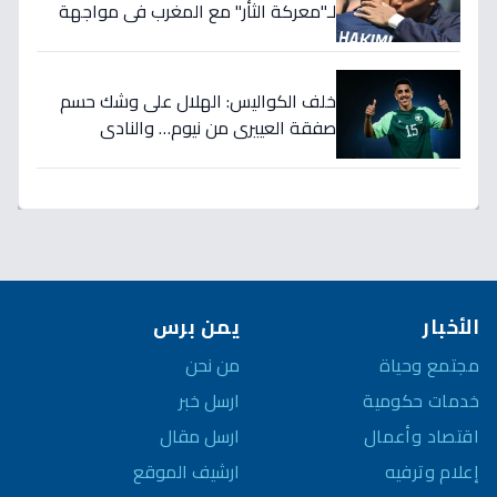
لـ"معركة الثأر" مع المغرب في مواجهة
الثمانية بكأس العالم!
خلف الكواليس: الهلال على وشك حسم
صفقة العييري من نيوم… والنادي
المنافس قد يخسر المعركة!
الأخبار
يمن برس
مجتمع وحياة
من نحن
خدمات حكومية
ارسل خبر
اقتصاد وأعمال
ارسل مقال
إعلام وترفيه
ارشيف الموقع