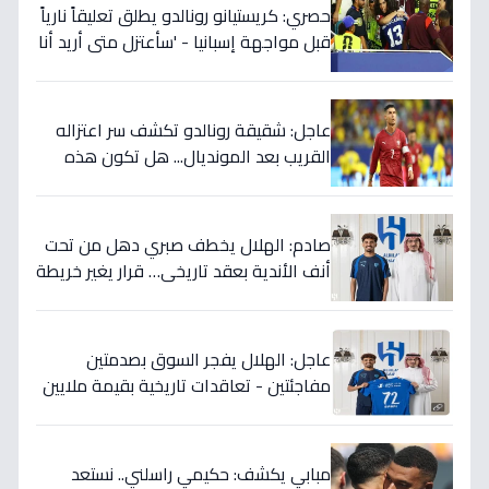
حصري: كريستيانو رونالدو يطلق تعليقاً نارياً
قبل مواجهة إسبانيا - 'سأعتزل متى أريد أنا
وليس أنتم… نهاية عصر؟'
عاجل: شقيقة رونالدو تكشف سر اعتزاله
القريب بعد المونديال... هل تكون هذه
رقصته الأخيرة بالفعل؟
صادم: الهلال يخطف صبري دهل من تحت
أنف الأندية بعقد تاريخي… قرار يغير خريطة
الدوري 5 سنوات!
عاجل: الهلال يفجر السوق بصدمتين
مفاجئتين - تعاقدات تاريخية بقيمة ملايين
تضمن بطولات الموسم الجديد!
مبابي يكشف: حكيمي راسلني.. نستعد