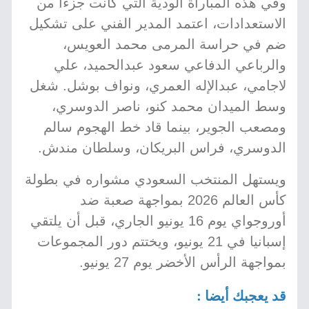
وفي هذه المباراة الودية التي كانت جزءاً من
الاستعدادات، اعتمد المدير الفني على تشكيل
ضم في حراسة المرمى محمد العويس،
والرباعي الدفاعي سعود عبدالحميد، علي
لاجامي، عبدالإله العمري، ونواف بوشل. شغل
وسط الميدان محمد كنو، ناصر الدوسري،
ومصعب الجوير، بينما قاد خط الهجوم سالم
الدوسري، فراس البريكان، وسلطان مندش.
ويستهل المنتخب السعودي مشواره في بطولة
كأس العالم 2026 بمواجهة صعبة ضد
أوروجواي يوم 16 يونيو الجاري، قبل أن يلتقي
إسبانيا في 21 يونيو، ويختتم دور المجموعات
بمواجهة الرأس الأخضر يوم 27 يونيو.
قد يعجبك أيضا :