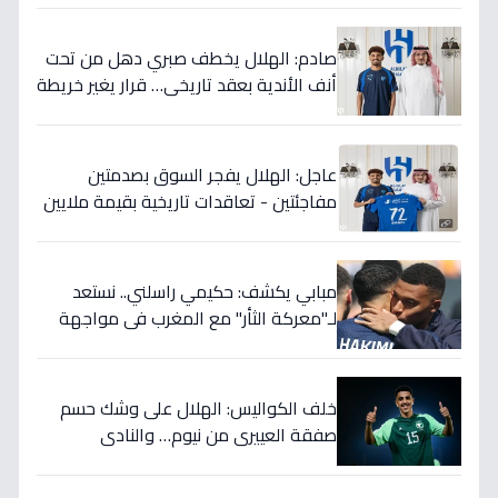
صادم: الهلال يخطف صبري دهل من تحت
أنف الأندية بعقد تاريخي… قرار يغير خريطة
الدوري 5 سنوات!
عاجل: الهلال يفجر السوق بصدمتين
مفاجئتين - تعاقدات تاريخية بقيمة ملايين
تضمن بطولات الموسم الجديد!
مبابي يكشف: حكيمي راسلني.. نستعد
لـ"معركة الثأر" مع المغرب في مواجهة
الثمانية بكأس العالم!
خلف الكواليس: الهلال على وشك حسم
صفقة العييري من نيوم… والنادي
المنافس قد يخسر المعركة!