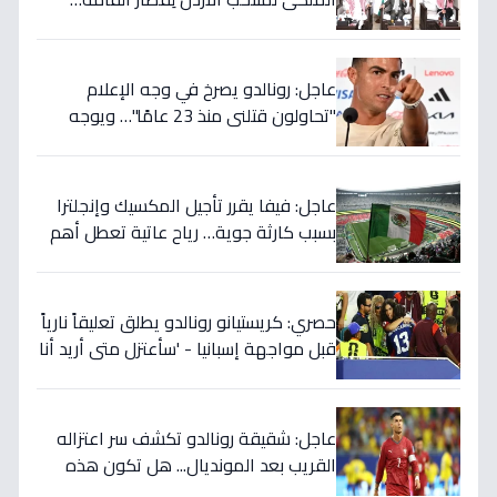
ويربطه بأحلام كأس العالم بالمغرب!
عاجل: رونالدو يصرخ في وجه الإعلام
"تحاولون قتلني منذ 23 عامًا"… ويوجه
صدمة بالتهديد الخطير قبل معركة إسبانيا
الحاسمة!
عاجل: فيفا يقرر تأجيل المكسيك وإنجلترا
بسبب كارثة جوية… رياح عاتية تعطل أهم
مباريات العالم
حصري: كريستيانو رونالدو يطلق تعليقاً نارياً
قبل مواجهة إسبانيا - 'سأعتزل متى أريد أنا
وليس أنتم… نهاية عصر؟'
عاجل: شقيقة رونالدو تكشف سر اعتزاله
القريب بعد المونديال... هل تكون هذه
رقصته الأخيرة بالفعل؟