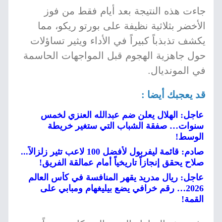
جاءت هذه النتيجة بعد أيام فقط من فوز
الأخضر بثلاثية نظيفة على بورتو ريكو، مما
يكشف تذبذباً كبيراً في الأداء ويثير تساؤلات
حول جاهزية الهجوم قبل المواجهات الحاسمة
في المونديال.
قد يعجبك أيضا :
عاجل: الهلال يعلن ضم عبدالله العنزي لخمس
سنوات… صفقة الشباب التي ستغير خريطة
الوسط!
صادم: قائمة ليفربول لأفضل 100 لاعب تثير زلزالاً...
صلاح يحقق إنجازاً تاريخياً أمام عمالقة الفريق!
عاجل: ريال مدريد يقهر المنافسة في كأس العالم
2026… رقم خرافي يضع بيليغهام ومبابي على
القمة!