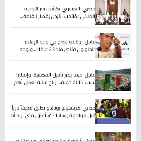
حصري: العيسوي يكشف سر التوجيه
الملكي لمُنتخب الأردن لِقصار القامة…
ويربطه بأحلام كأس العالم بالمغرب!
عاجل: رونالدو يصرخ في وجه الإعلام
"تحاولون قتلني منذ 23 عامًا"… ويوجه
صدمة بالتهديد الخطير قبل معركة إسبانيا
الحاسمة!
عاجل: فيفا يقرر تأجيل المكسيك وإنجلترا
بسبب كارثة جوية… رياح عاتية تعطل أهم
مباريات العالم
حصري: كريستيانو رونالدو يطلق تعليقاً نارياً
قبل مواجهة إسبانيا - 'سأعتزل متى أريد أنا
وليس أنتم… نهاية عصر؟'
عاجل: شقيقة رونالدو تكشف سر اعتزاله