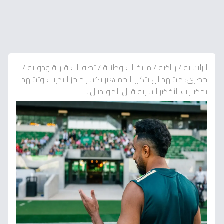
الرئيسية
/
رياضة
/
منتخبات وطنية
/
تصفيات قارية ودولية
/
حصري: مشهد لن تتكرر! الجماهير تكسر حاجز التدريب وتشهد
تحضيرات الأخضر السرية قبل المونديال...