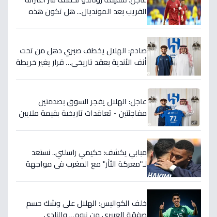
القريب بعد المونديال... هل تكون هذه
رقصته الأخيرة بالفعل؟
صادم: الهلال يخطف صبري دهل من تحت
أنف الأندية بعقد تاريخي… قرار يغير خريطة
الدوري 5 سنوات!
عاجل: الهلال يفجر السوق بصدمتين
مفاجئتين - تعاقدات تاريخية بقيمة ملايين
تضمن بطولات الموسم الجديد!
مبابي يكشف: حكيمي راسلني.. نستعد
لـ"معركة الثأر" مع المغرب في مواجهة
الثمانية بكأس العالم!
خلف الكواليس: الهلال على وشك حسم
صفقة العييري من نيوم… والنادي