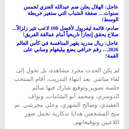
عاجل: الهلال يعلن ضم عبدالله العنزي لخمس
سنوات… صفقة الشباب التي ستغير خريطة
الوسط!
صادم: قائمة ليفربول لأفضل 100 لاعب تثير زلزالاً...
صلاح يحقق إنجازاً تاريخياً أمام عمالقة الفريق!
عاجل: ريال مدريد يقهر المنافسة في كأس العالم
2026… رقم خرافي يضع بيليغهام ومبابي على
القمة!
لم يكن الحدث مجرد مشاهدة، بل تحول إلى
لقاء مباشر. بعد انتهاء التدريب، أقام المنتخب
جلسة تصوير وتوقيع شارك فيها سالم
الدوسري، ومحمد أبو الشامات، ونواف
العقيدي، وصالح الشهري، وعلي مجرشي. تم
منح المشجعين هدايا تذكارية تحمل صور
اللاعبين وتوقيعاتهم.