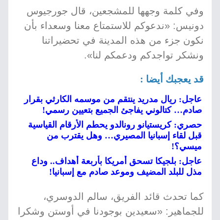
وفي كلمة وجهها للمشجعين، قال جورجيوس
دونيس: «ندعوكم للاستمتاع معنا وسعداء بأن
نكون جزء من هذه المدينة في تحضيراتنا
ونشكر تواجدكم ودعمكم لنا».
قد يعجبك أيضا :
عاجل: ريال مدريد ينتقم من موسمه الكارثي بقرار
صادم… كتالوني يفاجئ الجميع بتعيين رسمي!
حصري: كريستيانو رونالدو يحطم الأرقام القياسية
قبل لقاء إسبانيا المصيري… وهل يقترب من
ميسي؟!
عاجل: بلجيكا تسحق أمريكا بأربعة أهداف.. وداع
مذل للبلد المضيف وموعد صادم مع إسبانيا!
كما تحدث قائد الفريق، سالم الدوسري،
للجماهير: «سعيدين بوجودنا في أوستن وشكرا