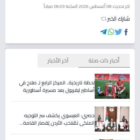
اخر تحديث:
08 أغسطس 2026 الساعة 06:03 صباحاً
شارك الخبر
أخبار ذات صلة
آخر الأخبار
لحظة تاريخية.. المركز الرابع لـ صلاح في
أساطير ليفربول بعد مسيرة أسطورية
ستستمر للأجيال!
حصري: العيسوي يكشف سر التوجيه
الملكي لمُنتخب الأردن لِقصار القامة…
ويربطه بأحلام كأس العالم بالمغرب!