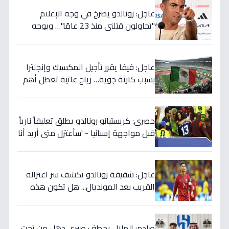
عاجل: رونالدو يصرخ في وجه الإعلام
"تحاولون قتلني منذ 23 عامًا"… ويوجه
صدمة بالتهديد الخطير قبل معركة إسبانيا
الحاسمة!
عاجل: فيفا يقرر تأجيل المكسيك وإنجلترا
بسبب كارثة جوية… رياح عاتية تعطل أهم
مباريات العالم
حصري: كريستيانو رونالدو يطلق تعليقاً نارياً
قبل مواجهة إسبانيا - 'سأعتزل متى أريد أنا
وليس أنتم… نهاية عصر؟'
عاجل: شقيقة رونالدو تكشف سر اعتزاله
القريب بعد المونديال... هل تكون هذه
رقصته الأخيرة بالفعل؟
صادم: الهلال يخطف صبري دهل من تحت