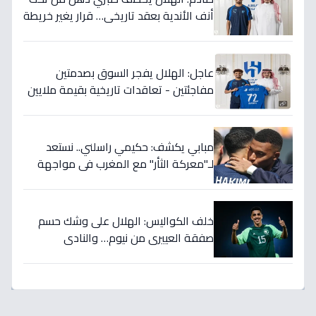
أنف الأندية بعقد تاريخي… قرار يغير خريطة
الدوري 5 سنوات!
عاجل: الهلال يفجر السوق بصدمتين
مفاجئتين - تعاقدات تاريخية بقيمة ملايين
تضمن بطولات الموسم الجديد!
مبابي يكشف: حكيمي راسلني.. نستعد
لـ"معركة الثأر" مع المغرب في مواجهة
الثمانية بكأس العالم!
خلف الكواليس: الهلال على وشك حسم
صفقة العييري من نيوم… والنادي
المنافس قد يخسر المعركة!