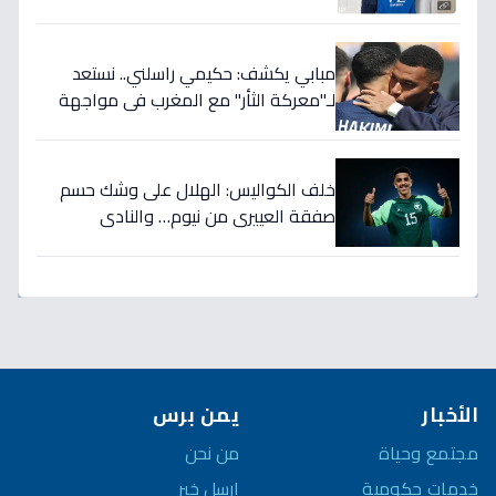
تضمن بطولات الموسم الجديد!
مبابي يكشف: حكيمي راسلني.. نستعد
لـ"معركة الثأر" مع المغرب في مواجهة
الثمانية بكأس العالم!
خلف الكواليس: الهلال على وشك حسم
صفقة العييري من نيوم… والنادي
المنافس قد يخسر المعركة!
الأخبار
يمن برس
مجتمع وحياة
من نحن
خدمات حكومية
ارسل خبر