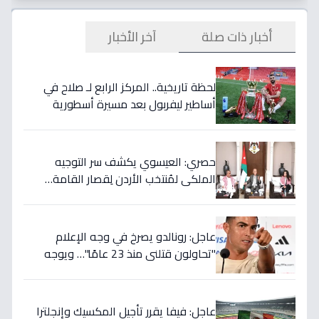
أخبار ذات صلة
آخر الأخبار
لحظة تاريخية.. المركز الرابع لـ صلاح في
أساطير ليفربول بعد مسيرة أسطورية
ستستمر للأجيال!
حصري: العيسوي يكشف سر التوجيه
الملكي لمُنتخب الأردن لِقصار القامة…
ويربطه بأحلام كأس العالم بالمغرب!
عاجل: رونالدو يصرخ في وجه الإعلام
"تحاولون قتلني منذ 23 عامًا"… ويوجه
صدمة بالتهديد الخطير قبل معركة إسبانيا
الحاسمة!
عاجل: فيفا يقرر تأجيل المكسيك وإنجلترا