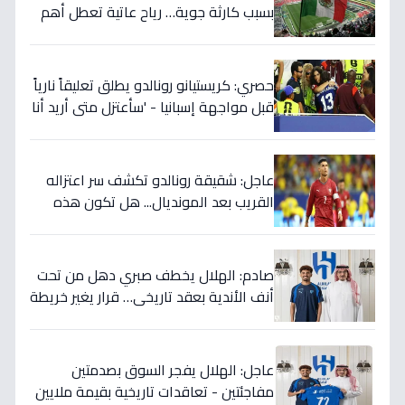
بسبب كارثة جوية… رياح عاتية تعطل أهم
مباريات العالم
حصري: كريستيانو رونالدو يطلق تعليقاً نارياً
قبل مواجهة إسبانيا - 'سأعتزل متى أريد أنا
وليس أنتم… نهاية عصر؟'
عاجل: شقيقة رونالدو تكشف سر اعتزاله
القريب بعد المونديال... هل تكون هذه
رقصته الأخيرة بالفعل؟
صادم: الهلال يخطف صبري دهل من تحت
أنف الأندية بعقد تاريخي… قرار يغير خريطة
الدوري 5 سنوات!
عاجل: الهلال يفجر السوق بصدمتين
مفاجئتين - تعاقدات تاريخية بقيمة ملايين